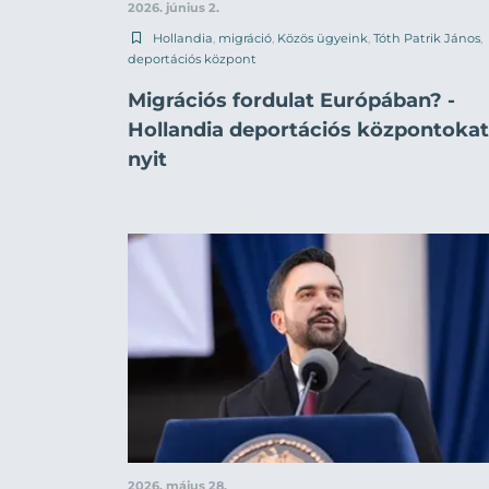
2026. június 2.
Hollandia
,
migráció
,
Közös ügyeink
,
Tóth Patrik János
,
deportációs központ
Migrációs fordulat Európában? -
Hollandia deportációs központokat
nyit
2026. május 28.