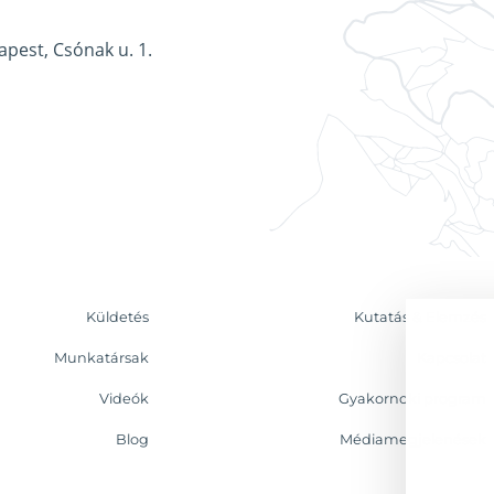
apest, Csónak u. 1.
Küldetés
Kutatás & Elemzés
Munkatársak
Kapcsolat
Videók
Gyakornoki program
Blog
Médiamegjelenések