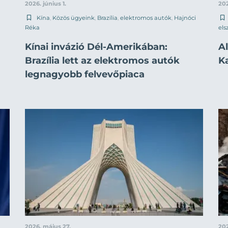
2026. június 1.
202
Kína
,
Közös ügyeink
,
Brazília
,
elektromos autók
,
Hajnóci
Réka
els
Kínai invázió Dél-Amerikában:
Al
Brazília lett az elektromos autók
K
legnagyobb felvevőpiaca
2026. május 27.
202