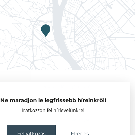
Adatkezelési tájékoztató
Vendégkutatók
Ne maradjon le legfrissebb híreinkről!
Partnerszervezetek
Iratkozzon fel hírlevelünkre!
Események
Feliratkozás
Elrejtés