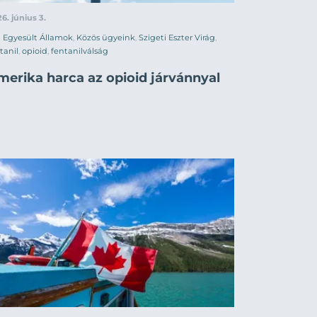
6. június 3.
Egyesült Államok
,
Közös ügyeink
,
Szigeti Eszter Virág
,
tanil
,
opioid
,
fentanilválság
merika harca az opioid járvánnyal