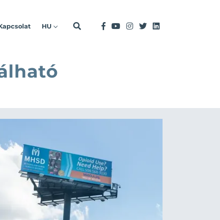
Kapcsolat
HU
álható