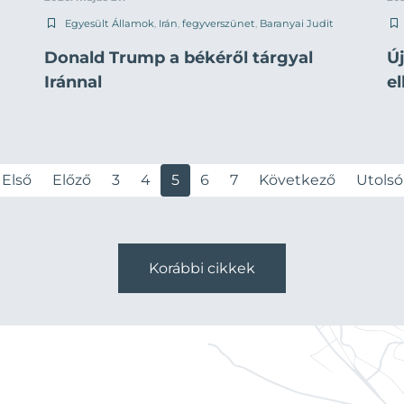
Egyesült Államok
,
Irán
,
fegyverszünet
,
Baranyai Judit
Donald Trump a békéről tárgyal
Ú
Iránnal
e
Első
Előző
3
4
5
6
7
Következő
Utolsó
Korábbi cikkek