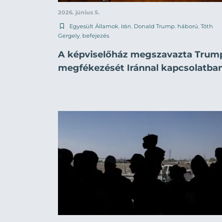
2026. június 5.
Egyesült Államok
,
Irán
,
Donald Trump
,
háború
,
Tóth
Gergely
,
befejezés
A képviselőház megszavazta Trum
megfékezését Iránnal kapcsolatba