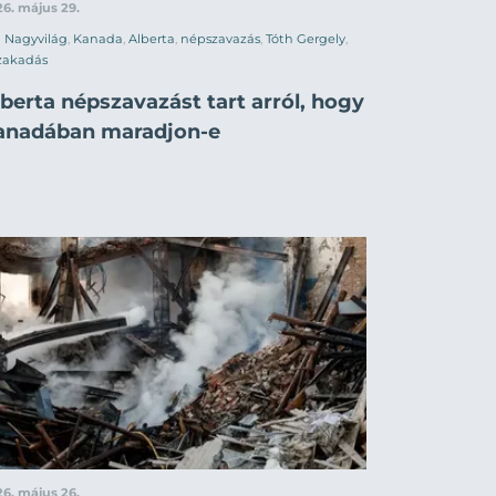
6. május 29.
Nagyvilág
,
Kanada
,
Alberta
,
népszavazás
,
Tóth Gergely
,
zakadás
berta népszavazást tart arról, hogy
anadában maradjon-e
6. május 26.