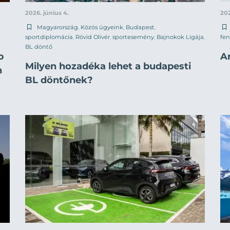
2026. június 4.
202
Magyarország
,
Közös ügyeink
,
Budapest
,
sportdiplomácia
,
Rövid Olivér
,
sportesemény
,
Bajnokok Ligája
,
fen
BL döntő
p
A
Milyen hozadéka lehet a budapesti
n
BL döntőnek?