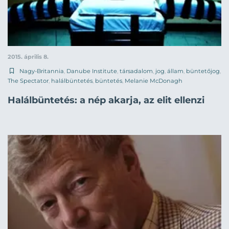
2015. április 8.
Nagy-Britannia
,
Danube Institute
,
társadalom
,
jog
,
állam
,
büntetőjog
,
The Spectator
,
halálbüntetés
,
büntetés
,
Melanie McDonagh
Halálbüntetés: a nép akarja, az elit ellenzi