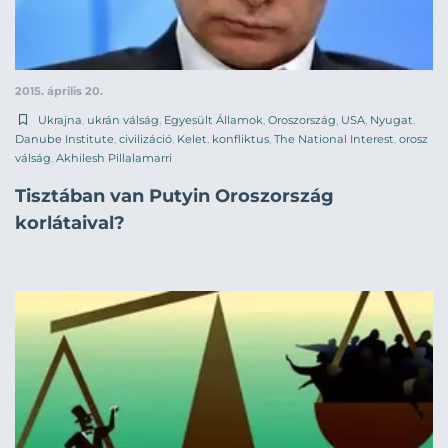
2015. április 20.
Ukrajna
,
ukrán válság
,
Egyesült Államok
,
Oroszország
,
USA
,
Nyugat
,
Danube Institute
,
civilizáció
,
Kelet
,
konfliktus
,
The National Interest
,
orosz
válság
,
Akhilesh Pillalamarri
Tisztában van Putyin Oroszország
korlátaival?