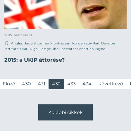
2015. március 31.
Anglia
,
Nagy-Britannia
,
Munkáspárt
,
Konzervatív Párt
,
Danube
Institute
,
UKIP
,
Nigel Farage
,
The Spectator
,
Sebastian Payne
2015: a UKIP áttörése?
Előző
430
431
432
433
434
Következő
Korábbi cikkek