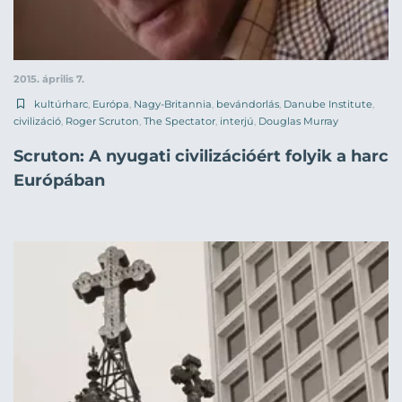
2015. április 7.
kultúrharc
,
Európa
,
Nagy-Britannia
,
bevándorlás
,
Danube Institute
,
civilizáció
,
Roger Scruton
,
The Spectator
,
interjú
,
Douglas Murray
Scruton: A nyugati civilizációért folyik a harc
Európában