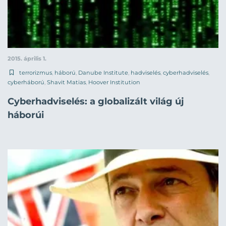
2015. április 1.
terrorizmus
,
háború
,
Danube Institute
,
hadviselés
,
cyberhadviselés
,
cyberháború
,
Shavit Matias
,
Hoover Institution
Cyberhadviselés: a globalizált világ új
háborúi