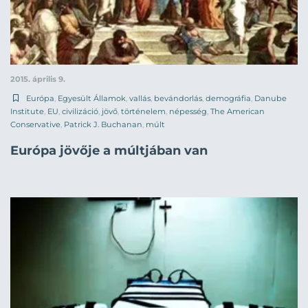
2015. április 9.
Európa
,
Egyesült Államok
,
vallás
,
bevándorlás
,
demográfia
,
Danube
Institute
,
EU
,
civilizáció
,
jövő
,
történelem
,
népesség
,
The American
Conservative
,
Patrick J. Buchanan
,
múlt
Európa jövője a múltjában van