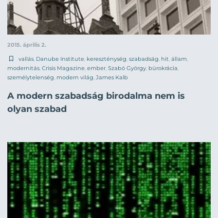
2015. április 2.
vallás
,
Danube Institute
,
kereszténység
,
szabadság
,
hit
,
állam
,
modernitás
,
Crisis Magazine
,
ember
,
Szabó György
,
bürokrácia
,
személytelenség
,
modern világ
,
James Kalb
A modern szabadság birodalma nem is
olyan szabad