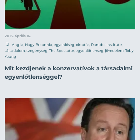
2015. április 16.
Anglia
,
Nagy-Britannia
,
egyenlőség
,
oktatás
,
Danube Institute
,
társadalom
,
szegénység
,
The Spectator
,
egyenlőtlenség
,
jövedelem
,
Toby
Young
Mit kezdjenek a konzervatívok a társadalmi
egyenlőtlenséggel?