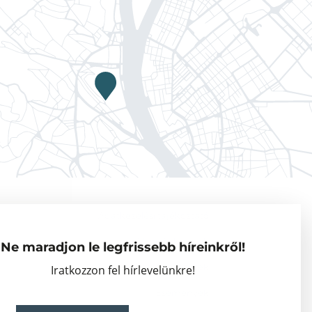
Adatkezelési tájékoztató
Vendégkutatók
Ne maradjon le legfrissebb híreinkről!
Partnerszervezetek
Iratkozzon fel hírlevelünkre!
Események