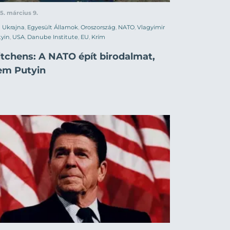
5. március 9.
Ukrajna
,
Egyesült Államok
,
Oroszország
,
NATO
,
Vlagyimir
yin
,
USA
,
Danube Institute
,
EU
,
Krím
itchens: A NATO épít birodalmat,
em Putyin