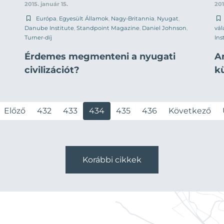
2015. január 15.
201
Európa
,
Egyesült Államok
,
Nagy-Britannia
,
Nyugat
,
Danube Institute
,
Standpoint Magazine
,
Daniel Johnson
,
vál
Turner-díj
Ins
Érdemes megmenteni a nyugati
A
civilizációt?
k
Előző
432
433
434
435
436
Következő
Korábbi cikkek