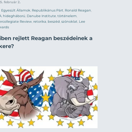
5. február 2.
Egyesült Államok
,
Republikánus Párt
,
Ronald Reagan
,
A
,
hidegháború
,
Danube Institute
,
történelem
,
ercollegiate Review
,
retorika
,
beszéd
,
szónoklat
,
Lee
wards
iben rejlett Reagan beszédeinek a
ikere?