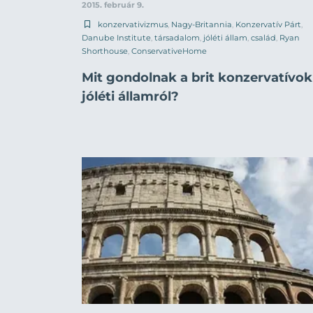
2015. február 9.
konzervativizmus
,
Nagy-Britannia
,
Konzervatív Párt
,
Danube Institute
,
társadalom
,
jóléti állam
,
család
,
Ryan
Shorthouse
,
ConservativeHome
Mit gondolnak a brit konzervatívok
jóléti államról?