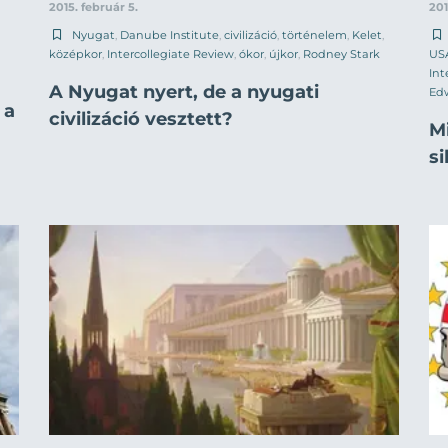
2015. február 5.
201
Nyugat
,
Danube Institute
,
civilizáció
,
történelem
,
Kelet
,
középkor
,
Intercollegiate Review
,
ókor
,
újkor
,
Rodney Stark
US
Int
A Nyugat nyert, de a nyugati
Ed
 a
civilizáció vesztett?
M
s