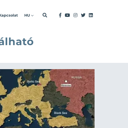
Kapcsolat
HU
álható