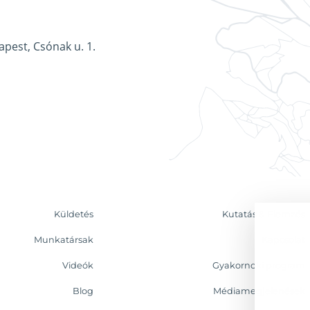
apest, Csónak u. 1.
Küldetés
Kutatás & Elemzés
Munkatársak
Kapcsolat
Videók
Gyakornoki program
Blog
Médiamegjelenések