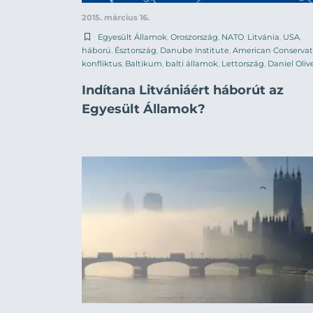
2015. március 16.
Egyesült Államok
,
Oroszország
,
NATO
,
Litvánia
,
USA
,
háború
,
Észtország
,
Danube Institute
,
American Conservat
konfliktus
,
Baltikum
,
balti államok
,
Lettország
,
Daniel Oliv
Indítana Litvániáért háborút az
Egyesült Államok?