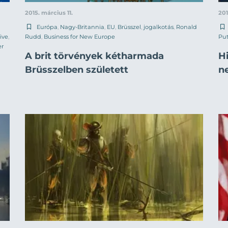
2015. március 11.
201
Európa
,
Nagy-Britannia
,
EU
,
Brüsszel
,
jogalkotás
,
Ronald
ive
,
Rudd
,
Business for New Europe
Put
er
A brit törvények kétharmada
H
Brüsszelben született
n