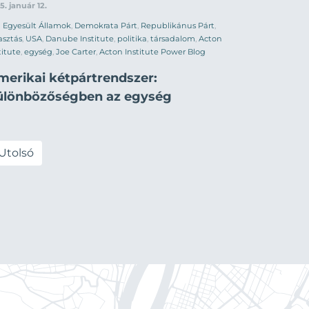
5. január 12.
Egyesült Államok
,
Demokrata Párt
,
Republikánus Párt
,
asztás
,
USA
,
Danube Institute
,
politika
,
társadalom
,
Acton
titute
,
egység
,
Joe Carter
,
Acton Institute Power Blog
merikai kétpártrendszer:
ülönbözőségben az egység
Utolsó