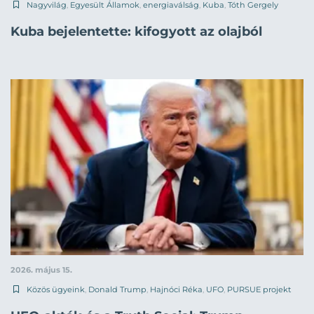
Nagyvilág
,
Egyesült Államok
,
energiaválság
,
Kuba
,
Tóth Gergely
Kuba bejelentette: kifogyott az olajból
2026. május 15.
Közös ügyeink
,
Donald Trump
,
Hajnóci Réka
,
UFO
,
PURSUE projekt