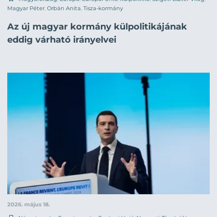
Magyar Péter
,
Orbán Anita
,
Tisza-kormány
Az új magyar kormány külpolitikájának
eddig várható irányelvei
2026. május 18.