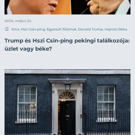
2026. május 22.
Kína
,
Hszi Csin-ping
,
Egyesült Államok
,
Donald Trump
,
Hajnóci Réka
Trump és Hszi Csin-ping pekingi találkozója:
üzlet vagy béke?