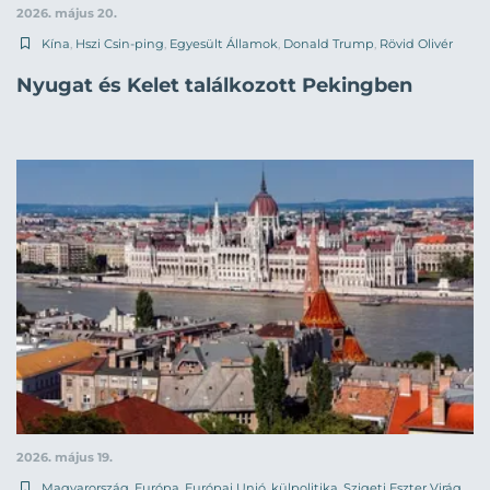
2026. május 20.
Kína
,
Hszi Csin-ping
,
Egyesült Államok
,
Donald Trump
,
Rövid Olivér
Nyugat és Kelet találkozott Pekingben
2026. május 19.
Magyarország
,
Európa
,
Európai Unió
,
külpolitika
,
Szigeti Eszter Virág
,