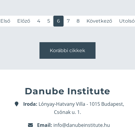
Első
Előző
4
5
6
7
8
Következő
Utolsó
Korábbi cikkek
Danube Institute
Iroda:
Lónyay-Hatvany Villa - 1015 Budapest,
Csónak u. 1.
Email:
info@danubeinstitute.hu