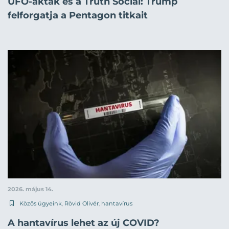
UFO-akták és a Truth Social: Trump
felforgatja a Pentagon titkait
2026. május 14.
Közös ügyeink
,
Rövid Olivér
,
hantavírus
A hantavírus lehet az új COVID?