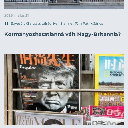
2026. május 21.
Egyesült Királyság
,
válság
,
Keir Starmer
,
Tóth Patrik János
Kormányozhatatlanná vált Nagy-Britannia?