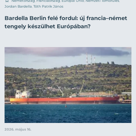
Németország
,
Franciaország
,
Európai Unió
,
Nemzeti Tömörülés
,
Jordan Bardella
,
Tóth Patrik János
Bardella Berlin felé fordul: új francia–német
tengely készülhet Európában?
2026. május 16.