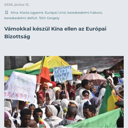
2026. június 12.
Kína
,
Közös ügyeink
,
Európai Unió
,
kereskedelmi háború
,
kereskedelmi deficit
,
Tóth Gergely
Vámokkal készül Kína ellen az Európai
Bizottság