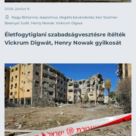
2026. június 9.
Nagy-Britannia
,
rasszizmus
,
illegális bevándorlás
,
Keir Starmer
,
Baranyai Judit
,
Henry Nowak
,
Vickrum Digwa
Életfogytiglani szabadságvesztésre ítélték
Vickrum Digwát, Henry Nowak gyilkosát