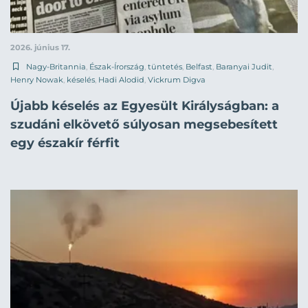
2026. június 17.
Nagy-Britannia
,
Észak-Írország
,
tüntetés
,
Belfast
,
Baranyai Judit
,
Henry Nowak
,
késelés
,
Hadi Alodid
,
Vickrum Digva
Újabb késelés az Egyesült Királyságban: a
szudáni elkövető súlyosan megsebesített
egy északír férfit