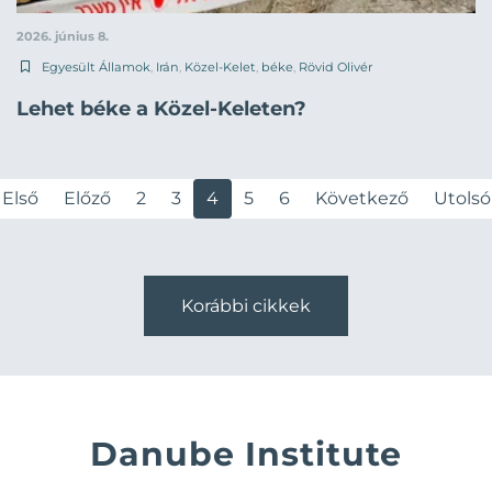
2026. június 8.
Egyesült Államok
,
Irán
,
Közel-Kelet
,
béke
,
Rövid Olivér
Lehet béke a Közel-Keleten?
Első
Előző
2
3
4
5
6
Következő
Utolsó
Korábbi cikkek
Danube Institute