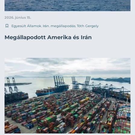
2026. június 15.
Egyesült Államok
,
Irán
,
megállapodás
,
Tóth Gergely
Megállapodott Amerika és Irán