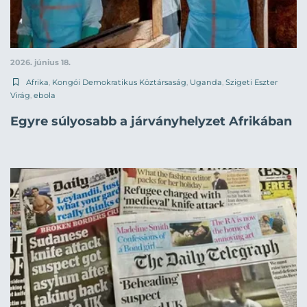
2026. június 18.
Afrika
,
Kongói Demokratikus Köztársaság
,
Uganda
,
Szigeti Eszter
Virág
,
ebola
Egyre súlyosabb a járványhelyzet Afrikában