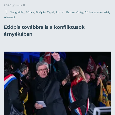
2026. június 11.
Nagyvilág
,
Afrika
,
Etiópia
,
Tigré
,
Szigeti Eszter Virág
,
Afrika szarva
,
Abiy
Ahmed
Etiópia továbbra is a konfliktusok
árnyékában