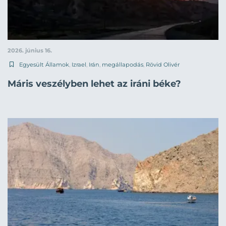
2026. június 16.
Egyesült Államok
,
Izrael
,
Irán
,
megállapodás
,
Rövid Olivér
Máris veszélyben lehet az iráni béke?