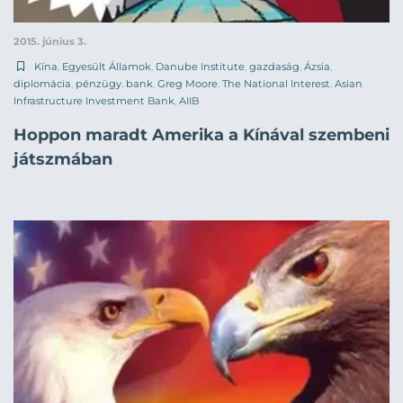
2015. június 3.
Kína
,
Egyesült Államok
,
Danube Institute
,
gazdaság
,
Ázsia
,
diplomácia
,
pénzügy
,
bank
,
Greg Moore
,
The National Interest
,
Asian
Infrastructure Investment Bank
,
AIIB
Hoppon maradt Amerika a Kínával szembeni
játszmában