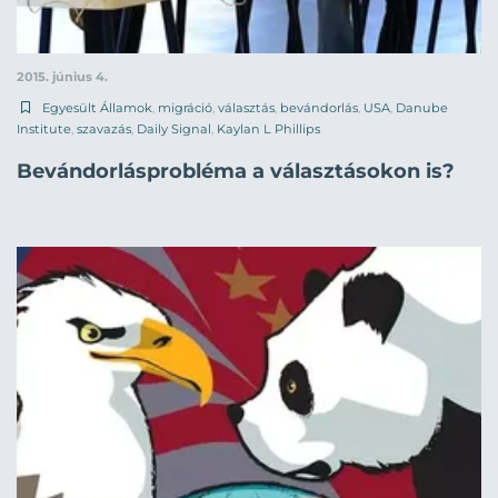
2015. június 4.
Egyesült Államok
,
migráció
,
választás
,
bevándorlás
,
USA
,
Danube
Institute
,
szavazás
,
Daily Signal
,
Kaylan L Phillips
Bevándorlásprobléma a választásokon is?