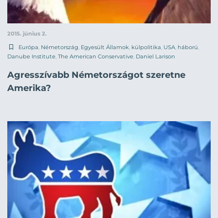
2015. június 2.
Európa
,
Németország
,
Egyesült Államok
,
külpolitika
,
USA
,
háború
,
Danube Institute
,
The American Conservative
,
Daniel Larison
Agresszívabb Németországot szeretne
Amerika?