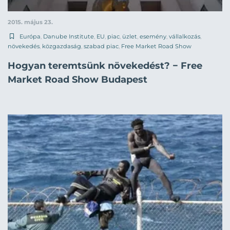
2015. május 23.
Európa
,
Danube Institute
,
EU
,
piac
,
üzlet
,
esemény
,
vállalkozás
,
növekedés
,
közgazdaság
,
szabad piac
,
Free Market Road Show
Hogyan teremtsünk növekedést? − Free
Market Road Show Budapest