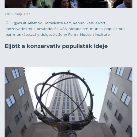
2015. május 23.
Egyesült Államok
,
Demokrata Párt
,
Republikánus Párt
,
konzervativizmus
,
bevándorlás
,
USA
,
társadalom
,
munka
,
populizmus
,
ipar
,
munkásosztály
,
dolgozók
,
John Fonte
,
Hudson Institute
Eljött a konzervatív populisták ideje