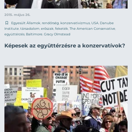
2015. május 26.
Egyesült Államok
,
rendőrség
,
konzervativizmus
,
USA
,
Danube
Institute
,
társadalom
,
erőszak
,
feketék
,
The American Conservative
,
együttérzés
,
Baltimore
,
Gracy Olmstead
Képesek az együttérzésre a konzervatívok?