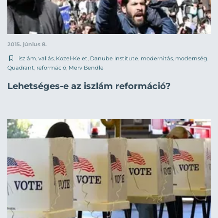
2015. június 8.
iszlám
,
vallás
,
Közel-Kelet
,
Danube Institute
,
modernitás
,
modernség
,
Quadrant
,
reformáció
,
Merv Bendle
Lehetséges-e az iszlám reformáció?