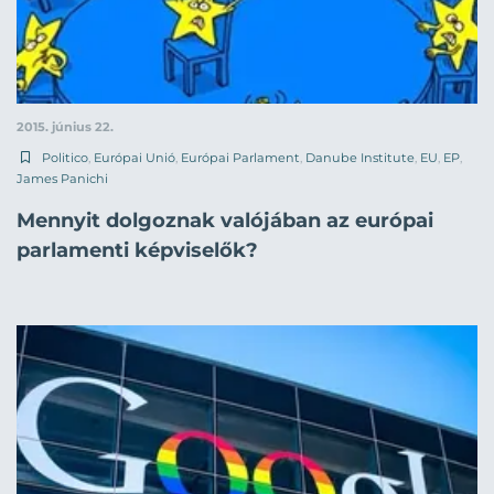
2015. június 22.
Politico
,
Európai Unió
,
Európai Parlament
,
Danube Institute
,
EU
,
EP
,
James Panichi
Mennyit dolgoznak valójában az európai
parlamenti képviselők?