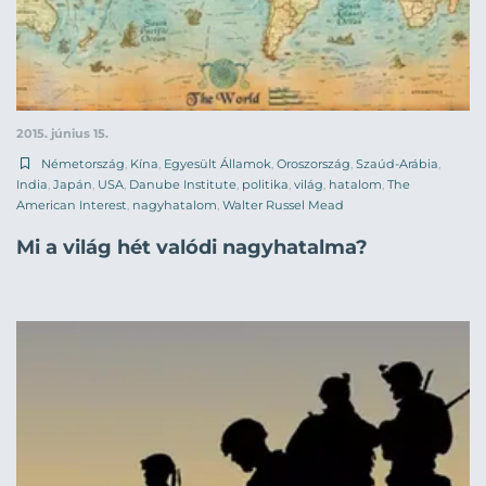
2015. június 15.
Németország
,
Kína
,
Egyesült Államok
,
Oroszország
,
Szaúd-Arábia
,
India
,
Japán
,
USA
,
Danube Institute
,
politika
,
világ
,
hatalom
,
The
American Interest
,
nagyhatalom
,
Walter Russel Mead
Mi a világ hét valódi nagyhatalma?