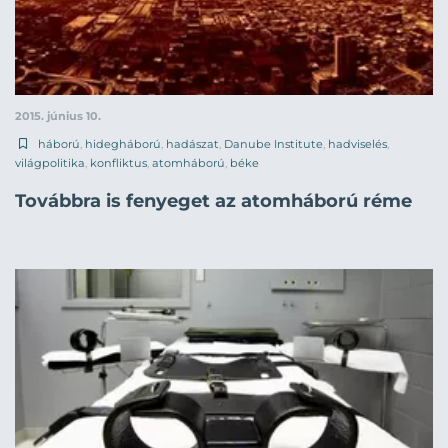
2015. június 10.
háború
,
hidegháború
,
hadászat
,
Danube Institute
,
hadviselés
,
világpolitika
,
konfliktus
,
atomháború
,
béke
Továbbra is fenyeget az atomháború réme