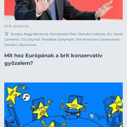
2015. június 24.
Európa
,
Nagy-Britannia
,
Konzervatív Párt
,
Danube Institute
,
EU
,
David
Cameron
,
City Journal
,
Theodore Dalrymple
,
The American Conservative
,
Patrick J. Buchanan
Mit hoz Európának a brit konzervatív
győzelem?