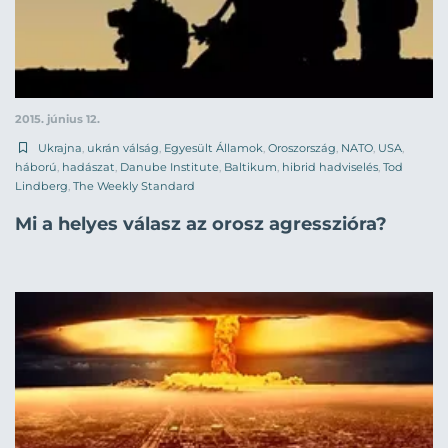
2015. június 12.
Ukrajna
,
ukrán válság
,
Egyesült Államok
,
Oroszország
,
NATO
,
USA
,
háború
,
hadászat
,
Danube Institute
,
Baltikum
,
hibrid hadviselés
,
Tod
Lindberg
,
The Weekly Standard
Mi a helyes válasz az orosz agresszióra?