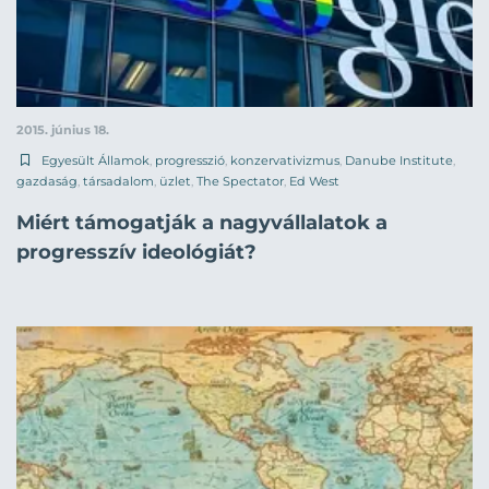
2015. június 18.
Egyesült Államok
,
progresszió
,
konzervativizmus
,
Danube Institute
,
gazdaság
,
társadalom
,
üzlet
,
The Spectator
,
Ed West
Miért támogatják a nagyvállalatok a
progresszív ideológiát?