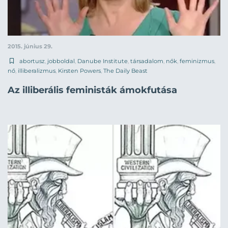
2015. június 29.
abortusz
,
jobboldal
,
Danube Institute
,
társadalom
,
nők
,
feminizmus
,
nő
,
illiberalizmus
,
Kirsten Powers
,
The Daily Beast
Az illiberális feministák ámokfutása