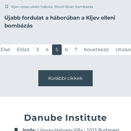
Kijev
,
orosz-ukrán háború
,
Rövid Olivér
,
bombázás
Újabb fordulat a háborúban a Kijev elleni
bombázás
Első
Előző
3
4
5
6
7
Következő
Utolsó
Korábbi cikkek
Danube Institute
Iroda:
Lónyay-Hatvany Villa - 1015 Budapest,