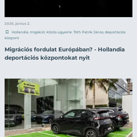
2026. június 2.
Hollandia
,
migráció
,
Közös ügyeink
,
Tóth Patrik János
,
deportációs
központ
Migrációs fordulat Európában? - Hollandia
deportációs központokat nyit