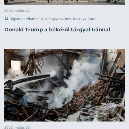
2026. május 27.
Egyesült Államok
,
Irán
,
fegyverszünet
,
Baranyai Judit
Donald Trump a békéről tárgyal Iránnal
2026. május 26.