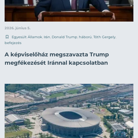
2026. június 5.
Egyesült Államok
,
Irán
,
Donald Trump
,
háború
,
Tóth Gergely
,
befejezés
A képviselőház megszavazta Trump
megfékezését Iránnal kapcsolatban