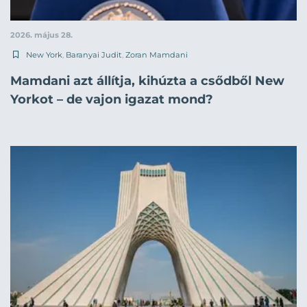
2026. május 28.
New York
,
Baranyai Judit
,
Zoran Mamdani
Mamdani azt állítja, kihúzta a csődből New
Yorkot – de vajon igazat mond?