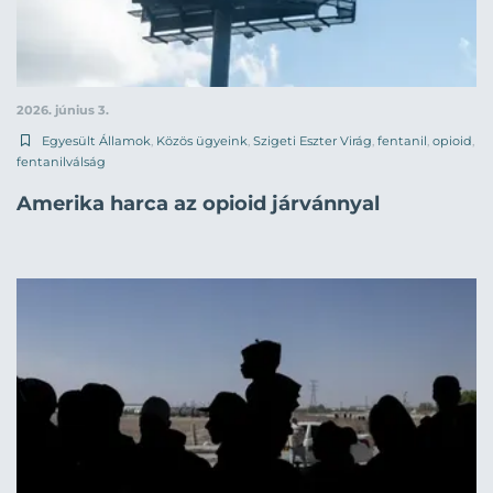
2026. június 3.
Egyesült Államok
,
Közös ügyeink
,
Szigeti Eszter Virág
,
fentanil
,
opioid
,
fentanilválság
Amerika harca az opioid járvánnyal