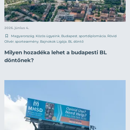
2026. június 4.
Magyarország
,
Közös ügyeink
,
Budapest
,
sportdiplomácia
,
Rövid
Olivér
,
sportesemény
,
Bajnokok Ligája
,
BL döntő
Milyen hozadéka lehet a budapesti BL
döntőnek?