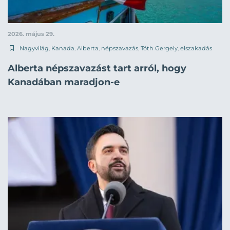
2026. május 29.
Nagyvilág
,
Kanada
,
Alberta
,
népszavazás
,
Tóth Gergely
,
elszakadás
Alberta népszavazást tart arról, hogy
Kanadában maradjon-e