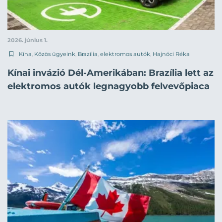
2026. június 1.
Kína
,
Közös ügyeink
,
Brazília
,
elektromos autók
,
Hajnóci Réka
Kínai invázió Dél-Amerikában: Brazília lett az
elektromos autók legnagyobb felvevőpiaca