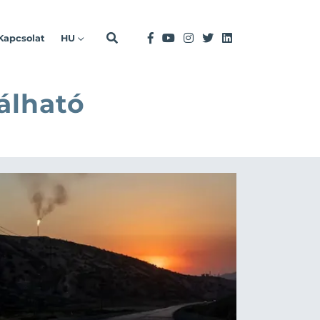
Kapcsolat
HU
álható