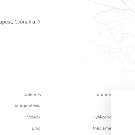
apest, Csónak u. 1.
Küldetés
Kutatás & Elemzés
Munkatársak
Kapcsolat
Videók
Gyakornoki program
Blog
Médiamegjelenések