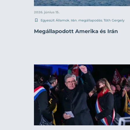
2026. június 15.
Egyesült Államok
,
Irán
,
megállapodás
,
Tóth Gergely
Megállapodott Amerika és Irán