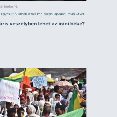
6. június 16.
Egyesült Államok
,
Izrael
,
Irán
,
megállapodás
,
Rövid Olivér
ris veszélyben lehet az iráni béke?