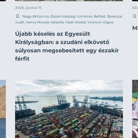
2026. június 17.
202
Nagy-Britannia
,
Észak-Írország
,
tüntetés
,
Belfast
,
Baranyai
Judit
,
Henry Nowak
,
késelés
,
Hadi Alodid
,
Vickrum Digva
Má
Újabb késelés az Egyesült
Királyságban: a szudáni elkövető
súlyosan megsebesített egy északír
férfit