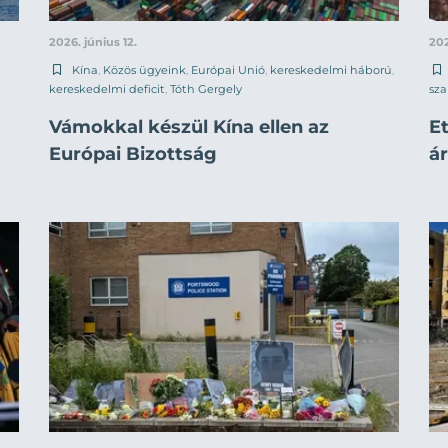
2026. június 12.
202
Kína
,
Közös ügyeink
,
Európai Unió
,
kereskedelmi háború
,
kereskedelmi deficit
,
Tóth Gergely
sza
Vámokkal készül Kína ellen az
Et
Európai Bizottság
á