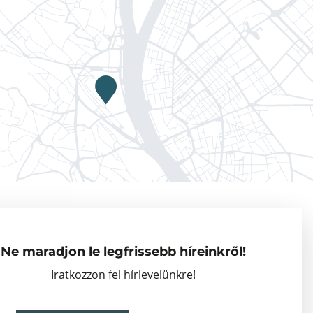
Adatkezelési tájékoztató
Vendégkutatók
Ne maradjon le legfrissebb híreinkről!
Partnerszervezetek
Iratkozzon fel hírlevelünkre!
Események