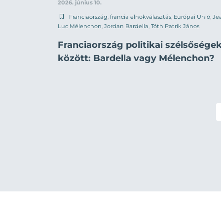
2026. június 10.
Franciaország
,
francia elnökválasztás
,
Európai Unió
,
Je
Luc Mélenchon
,
Jordan Bardella
,
Tóth Patrik János
Franciaország politikai szélsősége
között: Bardella vagy Mélenchon?