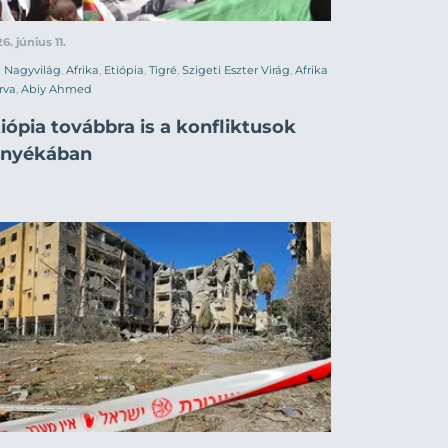
6. június 11.
Nagyvilág
,
Afrika
,
Etiópia
,
Tigré
,
Szigeti Eszter Virág
,
Afrika
rva
,
Abiy Ahmed
iópia továbbra is a konfliktusok
rnyékában