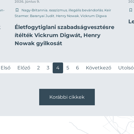
2026. június 9.
202
an-
Nagy-Britannia
,
rasszizmus
,
illegális bevándorlás
,
Keir
Starmer
,
Baranyai Judit
,
Henry Nowak
,
Vickrum Digwa
L
k
Életfogytiglani szabadságvesztésre
ítélték Vickrum Digwát, Henry
Nowak gyilkosát
Első
Előző
2
3
4
5
6
Következő
Utolsó
Korábbi cikkek