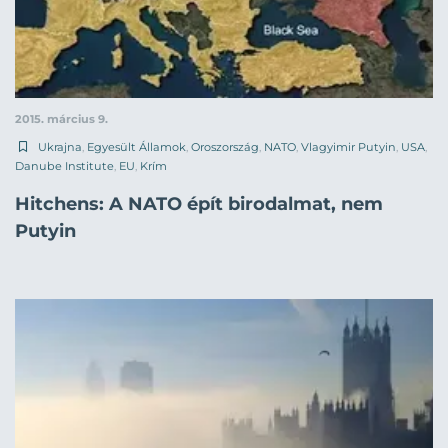
2015. március 9.
Ukrajna
,
Egyesült Államok
,
Oroszország
,
NATO
,
Vlagyimir Putyin
,
USA
,
Danube Institute
,
EU
,
Krím
Hitchens: A NATO épít birodalmat, nem
Putyin