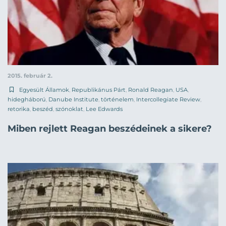
2015. február 2.
Egyesült Államok
,
Republikánus Párt
,
Ronald Reagan
,
USA
,
hidegháború
,
Danube Institute
,
történelem
,
Intercollegiate Review
,
retorika
,
beszéd
,
szónoklat
,
Lee Edwards
Miben rejlett Reagan beszédeinek a sikere?