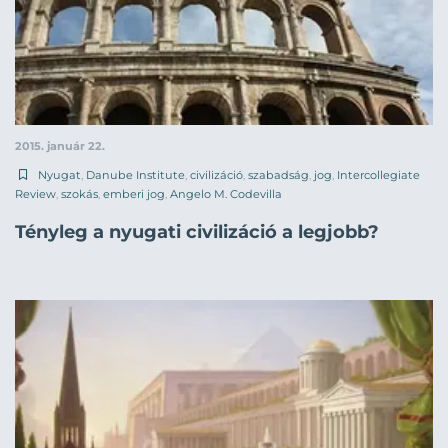
2015. január 22.
Nyugat
,
Danube Institute
,
civilizáció
,
szabadság
,
jog
,
Intercollegiate
Review
,
szokás
,
emberi jog
,
Angelo M. Codevilla
Tényleg a nyugati civilizáció a legjobb?