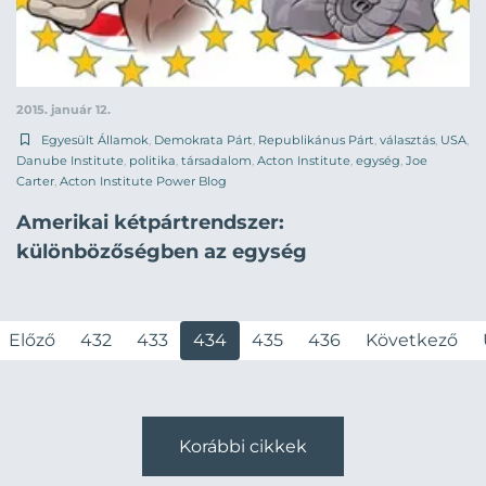
2015. január 12.
Egyesült Államok
,
Demokrata Párt
,
Republikánus Párt
,
választás
,
USA
,
Danube Institute
,
politika
,
társadalom
,
Acton Institute
,
egység
,
Joe
Carter
,
Acton Institute Power Blog
Amerikai kétpártrendszer:
különbözőségben az egység
Előző
432
433
434
435
436
Következő
Korábbi cikkek