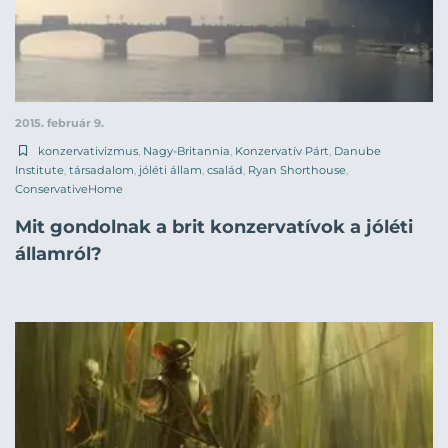
2015. február 9.
konzervativizmus
,
Nagy-Britannia
,
Konzervatív Párt
,
Danube
Institute
,
társadalom
,
jóléti állam
,
család
,
Ryan Shorthouse
,
ConservativeHome
Mit gondolnak a brit konzervatívok a jóléti
államról?