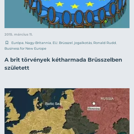
2015. március 11.
Európa
,
Nagy-Britannia
,
EU
,
Brüsszel
,
jogalkotás
,
Ronald Rudd
,
Business for New Europe
A brit törvények kétharmada Brüsszelben
született