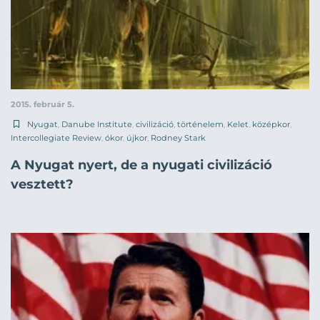
2015. február 5.
Nyugat
,
Danube Institute
,
civilizáció
,
történelem
,
Kelet
,
középkor
,
Intercollegiate Review
,
ókor
,
újkor
,
Rodney Stark
A Nyugat nyert, de a nyugati civilizáció
vesztett?