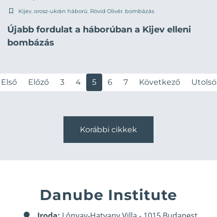
Kijev
,
orosz-ukrán háború
,
Rövid Olivér
,
bombázás
Újabb fordulat a háborúban a Kijev elleni
bombázás
Első
Előző
3
4
5
6
7
Következő
Utolsó
Korábbi cikkek
Danube Institute
Iroda:
Lónyay-Hatvany Villa - 1015 Budapest,