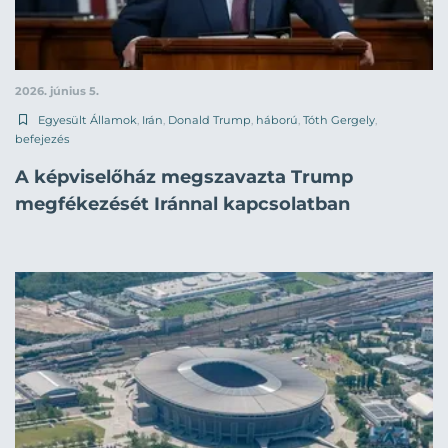
2026. június 5.
Egyesült Államok
,
Irán
,
Donald Trump
,
háború
,
Tóth Gergely
,
befejezés
A képviselőház megszavazta Trump
megfékezését Iránnal kapcsolatban