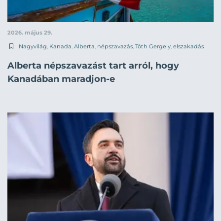
2026. május 29.
Nagyvilág
,
Kanada
,
Alberta
,
népszavazás
,
Tóth Gergely
,
elszakadás
Alberta népszavazást tart arról, hogy
Kanadában maradjon-e