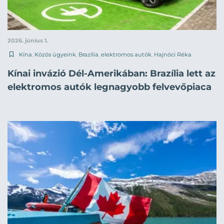
2026. június 1.
Kína
,
Közös ügyeink
,
Brazília
,
elektromos autók
,
Hajnóci Réka
Kínai invázió Dél-Amerikában: Brazília lett az
elektromos autók legnagyobb felvevőpiaca