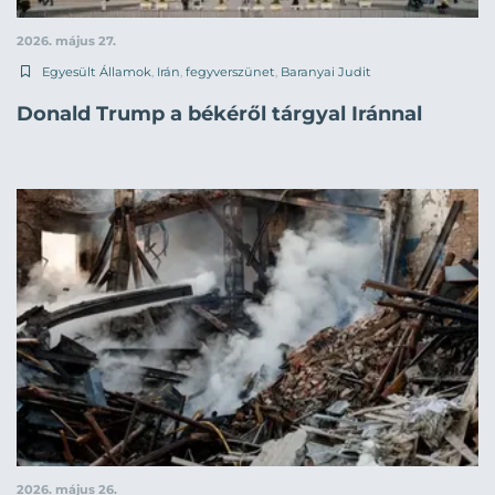
2026. május 27.
Egyesült Államok
,
Irán
,
fegyverszünet
,
Baranyai Judit
Donald Trump a békéről tárgyal Iránnal
2026. május 26.