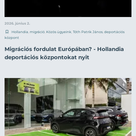
2026. június 2.
Hollandia
,
migráció
,
Közös ügyeink
,
Tóth Patrik János
,
deportációs
központ
Migrációs fordulat Európában? - Hollandia
deportációs központokat nyit