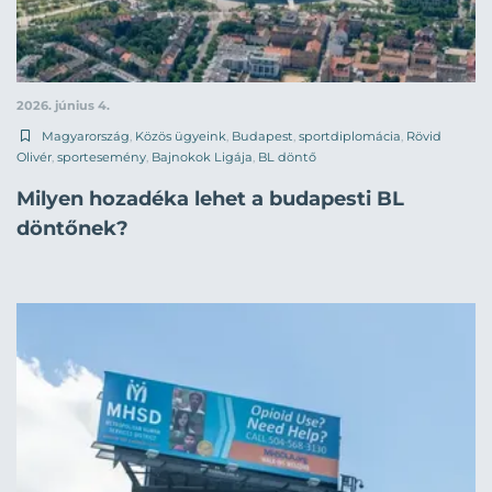
2026. június 4.
Magyarország
,
Közös ügyeink
,
Budapest
,
sportdiplomácia
,
Rövid
Olivér
,
sportesemény
,
Bajnokok Ligája
,
BL döntő
Milyen hozadéka lehet a budapesti BL
döntőnek?