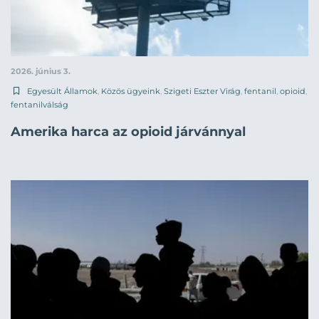
2026. június 3.
Egyesült Államok
,
Közös ügyeink
,
Szigeti Eszter Virág
,
fentanil
,
opioid
,
fentanilválság
Amerika harca az opioid járvánnyal