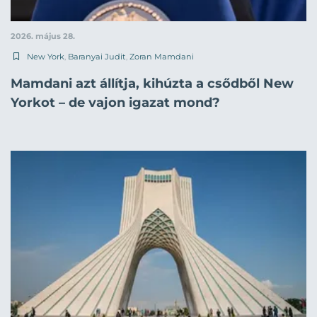
2026. május 28.
New York
,
Baranyai Judit
,
Zoran Mamdani
Mamdani azt állítja, kihúzta a csődből New
Yorkot – de vajon igazat mond?