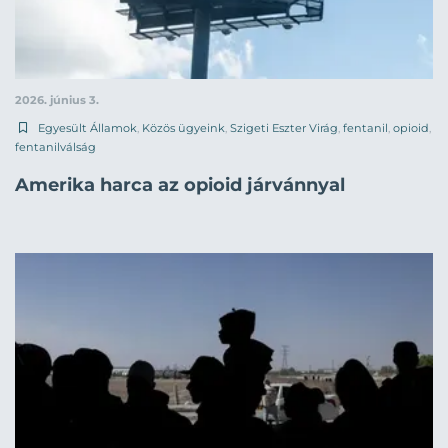
2026. június 3.
Egyesült Államok
,
Közös ügyeink
,
Szigeti Eszter Virág
,
fentanil
,
opioid
,
fentanilválság
Amerika harca az opioid járvánnyal