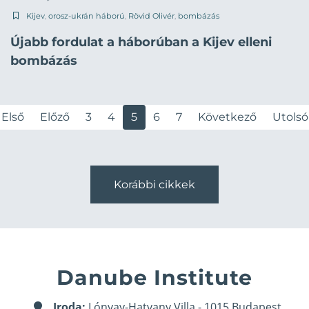
Kijev
,
orosz-ukrán háború
,
Rövid Olivér
,
bombázás
Újabb fordulat a háborúban a Kijev elleni
bombázás
Első
Előző
3
4
5
6
7
Következő
Utolsó
Korábbi cikkek
Danube Institute
Iroda:
Lónyay-Hatvany Villa - 1015 Budapest,