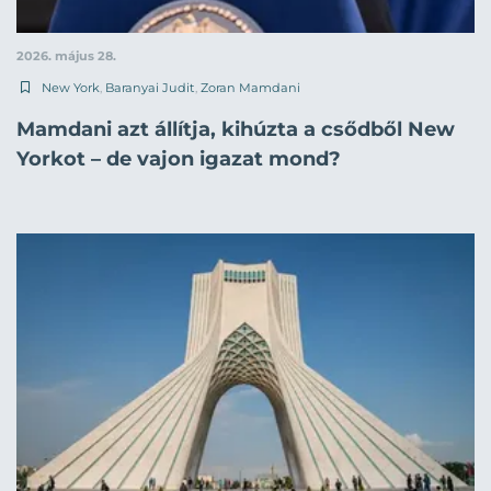
2026. május 28.
New York
,
Baranyai Judit
,
Zoran Mamdani
Mamdani azt állítja, kihúzta a csődből New
Yorkot – de vajon igazat mond?