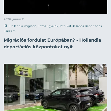
2026. június 2.
Hollandia
,
migráció
,
Közös ügyeink
,
Tóth Patrik János
,
deportációs
központ
Migrációs fordulat Európában? - Hollandia
deportációs központokat nyit