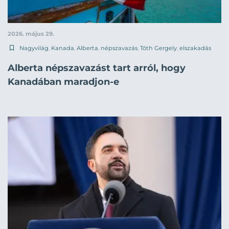
2026. május 29.
Nagyvilág
,
Kanada
,
Alberta
,
népszavazás
,
Tóth Gergely
,
elszakadás
Alberta népszavazást tart arról, hogy
Kanadában maradjon-e