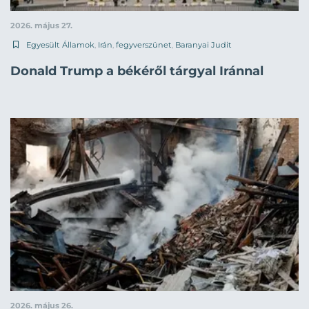
2026. május 27.
Egyesült Államok
,
Irán
,
fegyverszünet
,
Baranyai Judit
Donald Trump a békéről tárgyal Iránnal
2026. május 26.