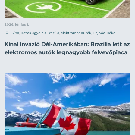
2026. június 1.
Kína
,
Közös ügyeink
,
Brazília
,
elektromos autók
,
Hajnóci Réka
Kínai invázió Dél-Amerikában: Brazília lett az
elektromos autók legnagyobb felvevőpiaca