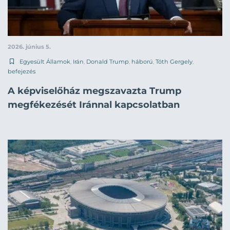
2026. június 5.
Egyesült Államok
,
Irán
,
Donald Trump
,
háború
,
Tóth Gergely
,
befejezés
A képviselőház megszavazta Trump
megfékezését Iránnal kapcsolatban