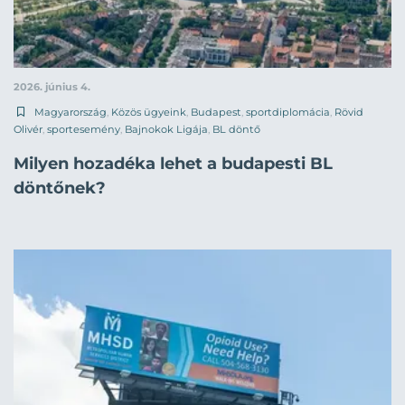
2026. június 4.
Magyarország
,
Közös ügyeink
,
Budapest
,
sportdiplomácia
,
Rövid
Olivér
,
sportesemény
,
Bajnokok Ligája
,
BL döntő
Milyen hozadéka lehet a budapesti BL
döntőnek?