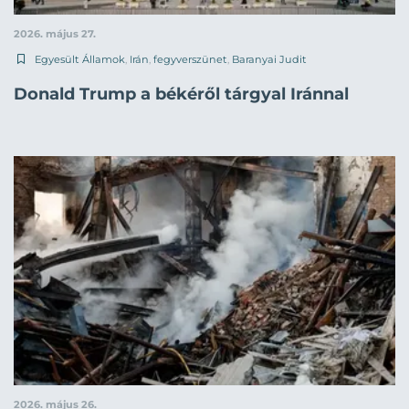
2026. május 27.
Egyesült Államok
,
Irán
,
fegyverszünet
,
Baranyai Judit
Donald Trump a békéről tárgyal Iránnal
2026. május 26.