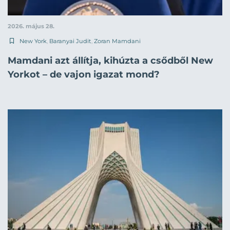
2026. május 28.
New York
,
Baranyai Judit
,
Zoran Mamdani
Mamdani azt állítja, kihúzta a csődből New
Yorkot – de vajon igazat mond?