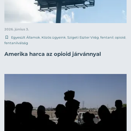
2026. június 3.
Egyesült Államok
,
Közös ügyeink
,
Szigeti Eszter Virág
,
fentanil
,
opioid
,
fentanilválság
Amerika harca az opioid járvánnyal