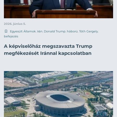
2026. június 5.
Egyesült Államok
,
Irán
,
Donald Trump
,
háború
,
Tóth Gergely
,
befejezés
A képviselőház megszavazta Trump
megfékezését Iránnal kapcsolatban