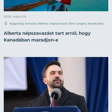
2026. május 29.
Nagyvilág
,
Kanada
,
Alberta
,
népszavazás
,
Tóth Gergely
,
elszakadás
Alberta népszavazást tart arról, hogy
Kanadában maradjon-e