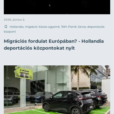
2026. június 2.
Hollandia
,
migráció
,
Közös ügyeink
,
Tóth Patrik János
,
deportációs
központ
Migrációs fordulat Európában? - Hollandia
deportációs központokat nyit