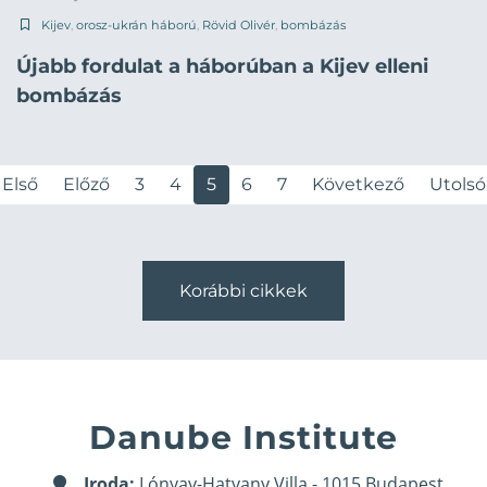
Kijev
,
orosz-ukrán háború
,
Rövid Olivér
,
bombázás
Újabb fordulat a háborúban a Kijev elleni
bombázás
Első
Előző
3
4
5
6
7
Következő
Utolsó
Korábbi cikkek
Danube Institute
Iroda:
Lónyay-Hatvany Villa - 1015 Budapest,