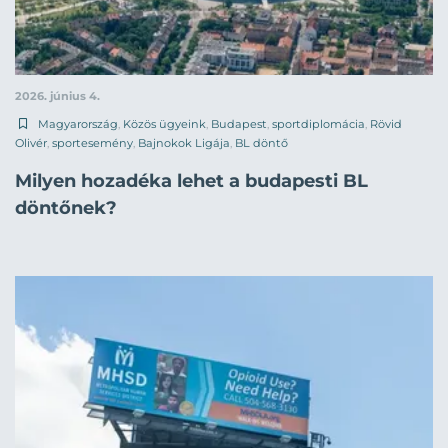
2026. június 4.
Magyarország
,
Közös ügyeink
,
Budapest
,
sportdiplomácia
,
Rövid
Olivér
,
sportesemény
,
Bajnokok Ligája
,
BL döntő
Milyen hozadéka lehet a budapesti BL
döntőnek?