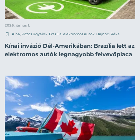
2026. június 1.
Kína
,
Közös ügyeink
,
Brazília
,
elektromos autók
,
Hajnóci Réka
Kínai invázió Dél-Amerikában: Brazília lett az
elektromos autók legnagyobb felvevőpiaca