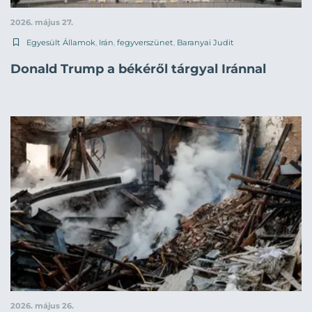
2026. május 27.
Egyesült Államok
,
Irán
,
fegyverszünet
,
Baranyai Judit
Donald Trump a békéről tárgyal Iránnal
2026. május 26.