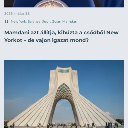
2026. május 28.
New York
,
Baranyai Judit
,
Zoran Mamdani
Mamdani azt állítja, kihúzta a csődből New
Yorkot – de vajon igazat mond?