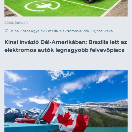
2026. június 1.
Kína
,
Közös ügyeink
,
Brazília
,
elektromos autók
,
Hajnóci Réka
Kínai invázió Dél-Amerikában: Brazília lett az
elektromos autók legnagyobb felvevőpiaca