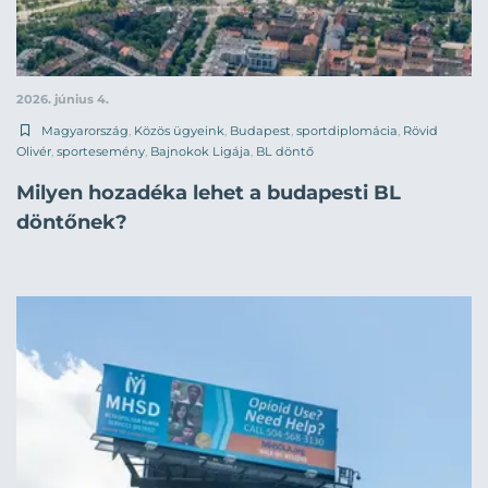
2026. június 4.
Magyarország
,
Közös ügyeink
,
Budapest
,
sportdiplomácia
,
Rövid
Olivér
,
sportesemény
,
Bajnokok Ligája
,
BL döntő
Milyen hozadéka lehet a budapesti BL
döntőnek?