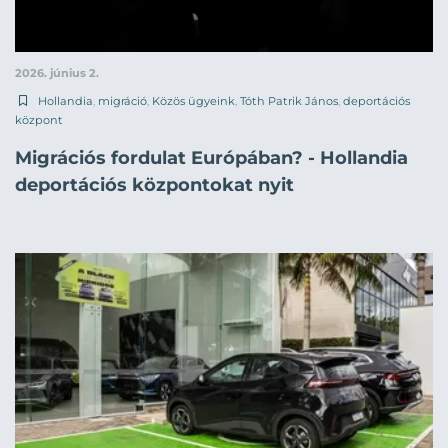
2026. június 2.
Hollandia
,
migráció
,
Közös ügyeink
,
Tóth Patrik János
,
deportációs
központ
Migrációs fordulat Európában? - Hollandia
deportációs központokat nyit