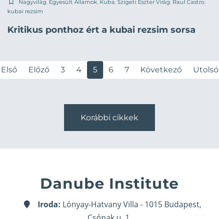
Nagyvilág
,
Egyesült Államok
,
Kuba
,
Szigeti Eszter Virág
,
Raul Castro
,
kubai rezsim
Kritikus ponthoz ért a kubai rezsim sorsa
Első
Előző
3
4
5
6
7
Következő
Utolsó
Korábbi cikkek
Danube Institute
Iroda:
Lónyay-Hatvany Villa - 1015 Budapest,
Csónak u. 1.