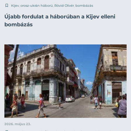
Kijev
,
orosz-ukrán háború
,
Rövid Olivér
,
bombázás
Újabb fordulat a háborúban a Kijev elleni
bombázás
2026. május 23.