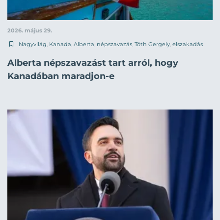
2026. május 29.
Nagyvilág
,
Kanada
,
Alberta
,
népszavazás
,
Tóth Gergely
,
elszakadás
Alberta népszavazást tart arról, hogy
Kanadában maradjon-e