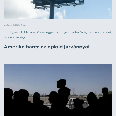
2026. június 3.
Egyesült Államok
,
Közös ügyeink
,
Szigeti Eszter Virág
,
fentanil
,
opioid
,
fentanilválság
Amerika harca az opioid járvánnyal