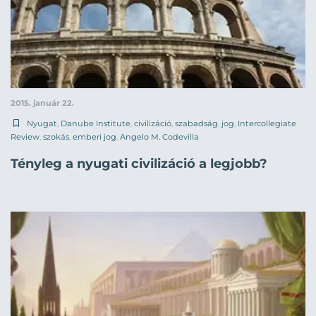
2015. január 22.
Nyugat
,
Danube Institute
,
civilizáció
,
szabadság
,
jog
,
Intercollegiate
Review
,
szokás
,
emberi jog
,
Angelo M. Codevilla
Tényleg a nyugati civilizáció a legjobb?