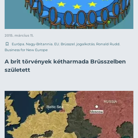
2015. március 11.
Európa
,
Nagy-Britannia
,
EU
,
Brüsszel
,
jogalkotás
,
Ronald Rudd
,
Business for New Europe
A brit törvények kétharmada Brüsszelben
született