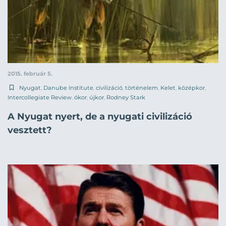
2015. február 5.
Nyugat
,
Danube Institute
,
civilizáció
,
történelem
,
Kelet
,
középkor
,
Intercollegiate Review
,
ókor
,
újkor
,
Rodney Stark
A Nyugat nyert, de a nyugati civilizáció
vesztett?