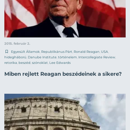
2015. február 2.
Egyesült Államok
,
Republikánus Párt
,
Ronald Reagan
,
USA
,
hidegháború
,
Danube Institute
,
történelem
,
Intercollegiate Review
,
retorika
,
beszéd
,
szónoklat
,
Lee Edwards
Miben rejlett Reagan beszédeinek a sikere?