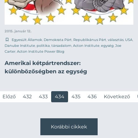
2015. január 12.
Egyesült Államok
,
Demokrata Párt
,
Republikánus Párt
,
választás
,
USA
,
Danube Institute
,
politika
,
társadalom
,
Acton Institute
,
egység
,
Joe
Carter
,
Acton Institute Power Blog
Amerikai kétpártrendszer:
különbözőségben az egység
Előző
432
433
434
435
436
Következő
Korábbi cikkek