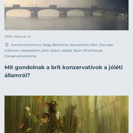
2015. február 9.
konzervativizmus
,
Nagy-Britannia
,
Konzervatív Párt
,
Danube
Institute
,
társadalom
,
jóléti állam
,
család
,
Ryan Shorthouse
,
ConservativeHome
Mit gondolnak a brit konzervatívok a jóléti
államról?