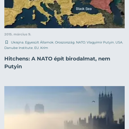
2015. március 9.
Ukrajna
,
Egyesült Államok
,
Oroszország
,
NATO
,
Vlagyimir Putyin
,
USA
,
Danube Institute
,
EU
,
Krím
Hitchens: A NATO épít birodalmat, nem
Putyin