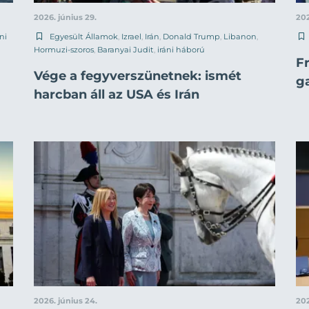
2026. június 29.
202
áni
Egyesült Államok
,
Izrael
,
Irán
,
Donald Trump
,
Libanon
,
Hormuzi-szoros
,
Baranyai Judit
,
iráni háború
F
Vége a fegyverszünetnek: ismét
g
harcban áll az USA és Irán
2026. június 24.
202