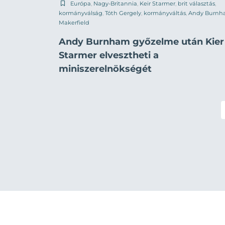
Európa
,
Nagy-Britannia
,
Keir Starmer
,
brit választás
,
kormányválság
,
Tóth Gergely
,
kormányváltás
,
Andy Burn
Makerfield
Andy Burnham győzelme után Kier
Starmer elvesztheti a
miniszerelnökségét