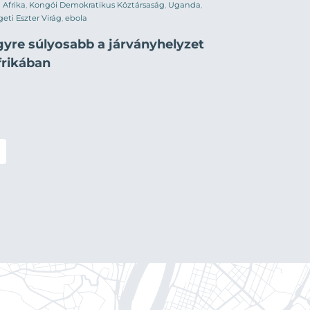
Afrika
,
Kongói Demokratikus Köztársaság
,
Uganda
,
geti Eszter Virág
,
ebola
gyre súlyosabb a járványhelyzet
frikában