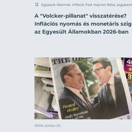
Egyesült Államok
,
infláció
,
Fed
,
Hajnóci Réka
,
jegyban
A "Volcker-pillanat" visszatérése?
Inflációs nyomás és monetáris szig
az Egyesült Államokban 2026-ban
2026. június 22.