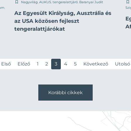
Nagyvilág
,
AUKUS
,
tengeralattjáró
,
Baranyai Judit
ham
,
Szi
Az Egyesült Királyság, Ausztrália és
E
az USA közösen fejleszt
A
tengeralattjárókat
Első
Előző
1
2
3
4
5
Következő
Utolsó
Korábbi cikkek