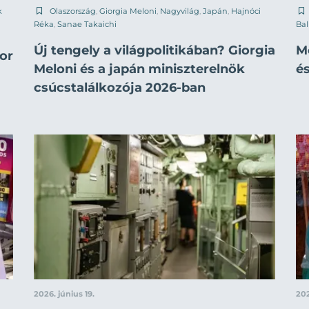
k
Olaszország
,
Giorgia Meloni
,
Nagyvilág
,
Japán
,
Hajnóci
Réka
,
Sanae Takaichi
Ba
Új tengely a világpolitikában? Giorgia
M
or
Meloni és a japán miniszterelnök
és
csúcstalálkozója 2026-ban
2026. június 19.
202