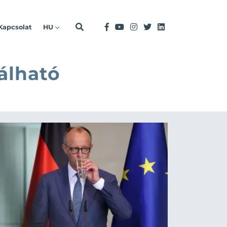
Kapcsolat
HU
álható