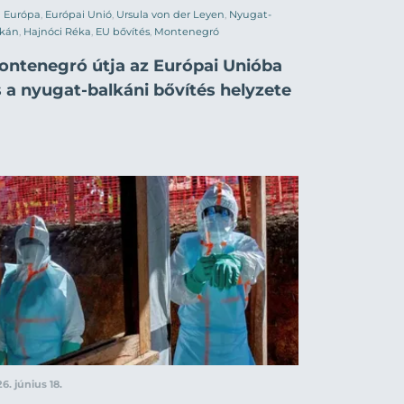
Európa
,
Európai Unió
,
Ursula von der Leyen
,
Nyugat-
lkán
,
Hajnóci Réka
,
EU bővítés
,
Montenegró
ontenegró útja az Európai Unióba
 a nyugat-balkáni bővítés helyzete
6. június 18.