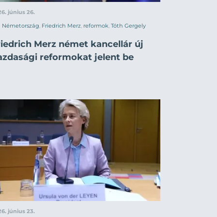
6. június 26.
Németország
,
Friedrich Merz
,
reformok
,
Tóth Gergely
riedrich Merz német kancellár új
azdasági reformokat jelent be
6. június 23.