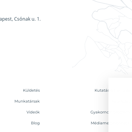
apest, Csónak u. 1.
Küldetés
Kutatás & Elemzés
Munkatársak
Kapcsolat
Videók
Gyakornoki program
Blog
Médiamegjelenések