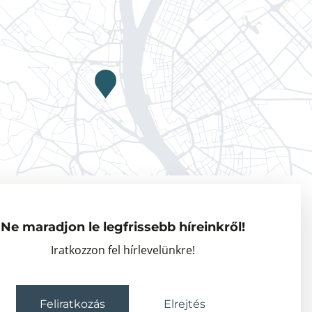
Adatkezelési tájékoztató
Ne maradjon le legfrissebb híreinkről!
Vendégkutatók
Iratkozzon fel hírlevelünkre!
Partnerszervezetek
Események
Feliratkozás
Elrejtés