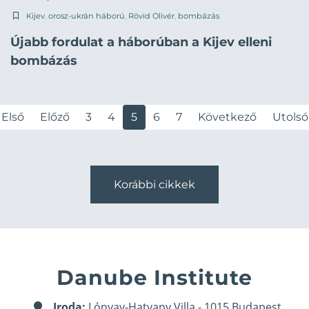
Kijev
,
orosz-ukrán háború
,
Rövid Olivér
,
bombázás
Újabb fordulat a háborúban a Kijev elleni
bombázás
Első
Előző
3
4
5
6
7
Következő
Utolsó
Korábbi cikkek
Danube Institute
Iroda:
Lónyay-Hatvany Villa - 1015 Budapest,