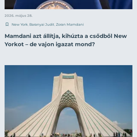
2026. május 28.
New York
,
Baranyai Judit
,
Zoran Mamdani
Mamdani azt állítja, kihúzta a csődből New
Yorkot – de vajon igazat mond?