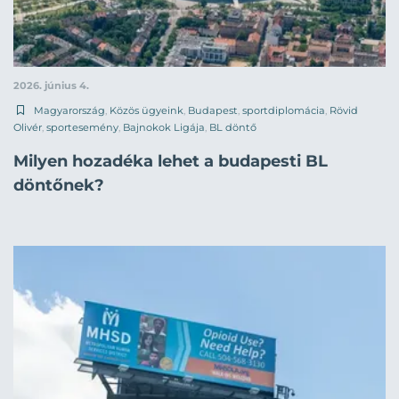
2026. június 4.
Magyarország
,
Közös ügyeink
,
Budapest
,
sportdiplomácia
,
Rövid
Olivér
,
sportesemény
,
Bajnokok Ligája
,
BL döntő
Milyen hozadéka lehet a budapesti BL
döntőnek?