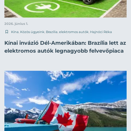
2026. június 1.
Kína
,
Közös ügyeink
,
Brazília
,
elektromos autók
,
Hajnóci Réka
Kínai invázió Dél-Amerikában: Brazília lett az
elektromos autók legnagyobb felvevőpiaca