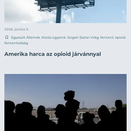
2026. június 3.
Egyesült Államok
,
Közös ügyeink
,
Szigeti Eszter Virág
,
fentanil
,
opioid
,
fentanilválság
Amerika harca az opioid járvánnyal