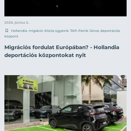
2026. június 2.
Hollandia
,
migráció
,
Közös ügyeink
,
Tóth Patrik János
,
deportációs
központ
Migrációs fordulat Európában? - Hollandia
deportációs központokat nyit