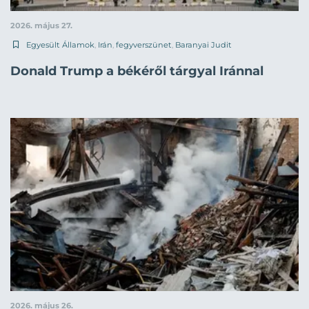
2026. május 27.
Egyesült Államok
,
Irán
,
fegyverszünet
,
Baranyai Judit
Donald Trump a békéről tárgyal Iránnal
2026. május 26.