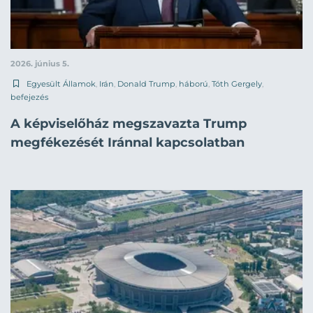
2026. június 5.
Egyesült Államok
,
Irán
,
Donald Trump
,
háború
,
Tóth Gergely
,
befejezés
A képviselőház megszavazta Trump
megfékezését Iránnal kapcsolatban