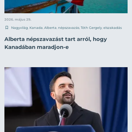
2026. május 29.
Nagyvilág
,
Kanada
,
Alberta
,
népszavazás
,
Tóth Gergely
,
elszakadás
Alberta népszavazást tart arról, hogy
Kanadában maradjon-e