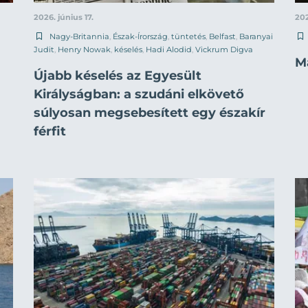
2026. június 17.
202
Nagy-Britannia
,
Észak-Írország
,
tüntetés
,
Belfast
,
Baranyai
Judit
,
Henry Nowak
,
késelés
,
Hadi Alodid
,
Vickrum Digva
Má
Újabb késelés az Egyesült
Királyságban: a szudáni elkövető
súlyosan megsebesített egy északír
férfit