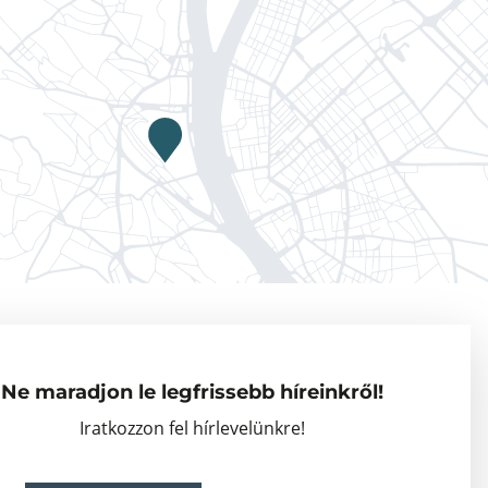
Adatkezelési tájékoztató
Vendégkutatók
Ne maradjon le legfrissebb híreinkről!
Partnerszervezetek
Iratkozzon fel hírlevelünkre!
Események