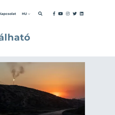
Kapcsolat
HU
álható