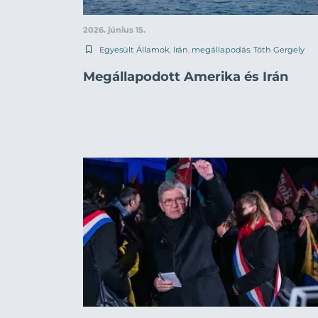
2026. június 15.
Egyesült Államok
,
Irán
,
megállapodás
,
Tóth Gergely
Megállapodott Amerika és Irán