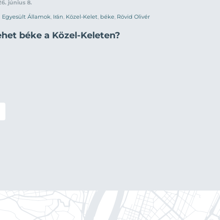
6. június 8.
Egyesült Államok
,
Irán
,
Közel-Kelet
,
béke
,
Rövid Olivér
ehet béke a Közel-Keleten?