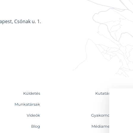
apest, Csónak u. 1.
Küldetés
Kutatás & Elemzés
Munkatársak
Kapcsolat
Videók
Gyakornoki program
Blog
Médiamegjelenések