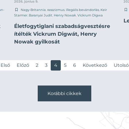
2026. június 9.
202
an-
Nagy-Britannia
,
rasszizmus
,
illegális bevándorlás
,
Keir
Starmer
,
Baranyai Judit
,
Henry Nowak
,
Vickrum Digwa
L
k
Életfogytiglani szabadságvesztésre
ítélték Vickrum Digwát, Henry
Nowak gyilkosát
Első
Előző
2
3
4
5
6
Következő
Utolsó
Korábbi cikkek