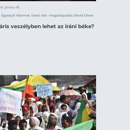
6. június 16.
Egyesült Államok
,
Izrael
,
Irán
,
megállapodás
,
Rövid Olivér
ris veszélyben lehet az iráni béke?