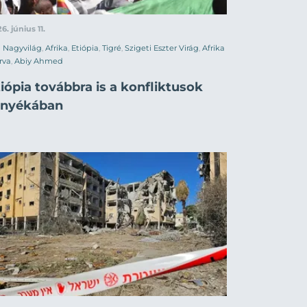
6. június 11.
Nagyvilág
,
Afrika
,
Etiópia
,
Tigré
,
Szigeti Eszter Virág
,
Afrika
rva
,
Abiy Ahmed
iópia továbbra is a konfliktusok
rnyékában