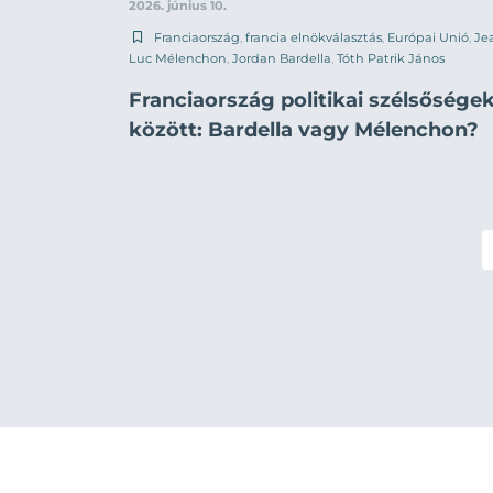
2026. június 10.
Franciaország
,
francia elnökválasztás
,
Európai Unió
,
Je
Luc Mélenchon
,
Jordan Bardella
,
Tóth Patrik János
Franciaország politikai szélsősége
között: Bardella vagy Mélenchon?