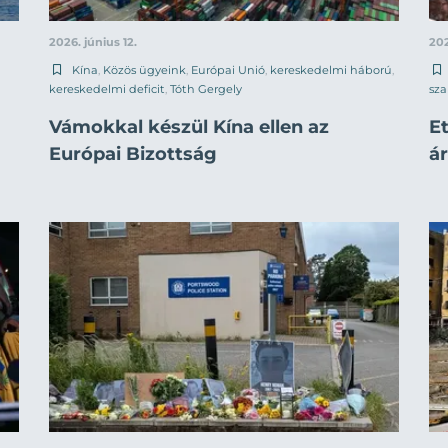
2026. június 12.
202
Kína
,
Közös ügyeink
,
Európai Unió
,
kereskedelmi háború
,
kereskedelmi deficit
,
Tóth Gergely
sza
Vámokkal készül Kína ellen az
Et
Európai Bizottság
á