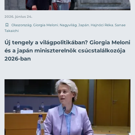
2026. június 24.
Olaszország
,
Giorgia Meloni
,
Nagyvilág
,
Japán
,
Hajnóci Réka
,
Sanae
Takaichi
Új tengely a világpolitikában? Giorgia Meloni
és a japán miniszterelnök csúcstalálkozója
2026-ban