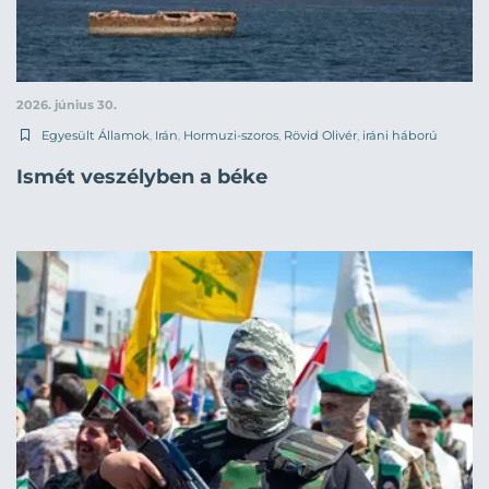
2026. június 30.
Egyesült Államok
,
Irán
,
Hormuzi-szoros
,
Rövid Olivér
,
iráni háború
Ismét veszélyben a béke