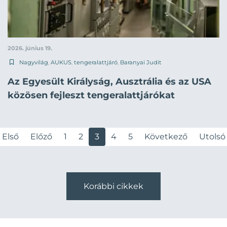
2026. június 19.
Nagyvilág
,
AUKUS
,
tengeralattjáró
,
Baranyai Judit
Az Egyesült Királyság, Ausztrália és az USA
közösen fejleszt tengeralattjárókat
Első
Előző
1
2
3
4
5
Következő
Utolsó
Korábbi cikkek