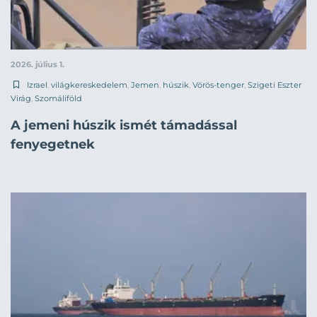
2026. július 1.
Izrael
,
világkereskedelem
,
Jemen
,
húszik
,
Vörös-tenger
,
Szigeti Eszter
Virág
,
Szomáliföld
A jemeni húszik ismét támadással
fenyegetnek