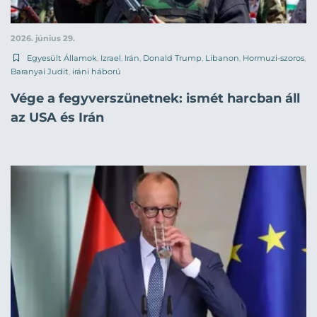
2026. június 29.
Egyesült Államok
,
Izrael
,
Irán
,
Donald Trump
,
Libanon
,
Hormuzi-szoros
,
Baranyai Judit
,
iráni háború
Vége a fegyverszünetnek: ismét harcban áll
az USA és Irán