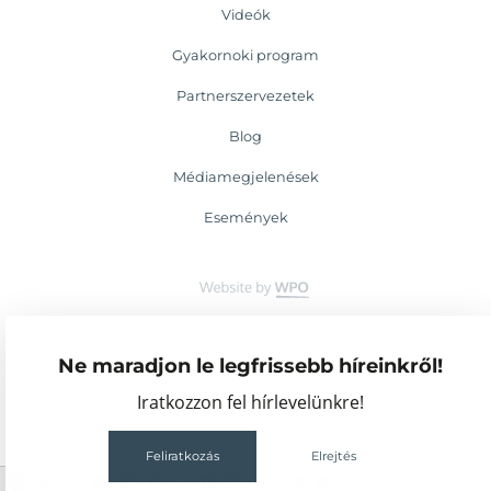
Videók
Gyakornoki program
Partnerszervezetek
Blog
Médiamegjelenések
Események
Ne maradjon le legfrissebb híreinkről!
Iratkozzon fel hírlevelünkre!
Feliratkozás
Elrejtés
2
68