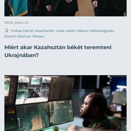
2026. július 31.
Farkas Dániel
,
Kazahsztán
,
orosz-ukrán háború
,
béketárgyalás
,
Kaszim-Zsomart Tokajev
Miért akar Kazahsztán békét teremteni
Ukrajnában?