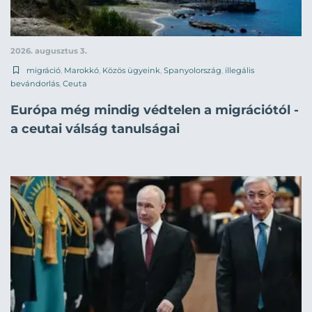
2026. augusztus 3.
migráció
,
Marokkó
,
Közös ügyeink
,
Spanyolország
,
illegális
bevándorlás
,
Ceuta
Európa még mindig védtelen a migrációtól -
a ceutai válság tanulságai