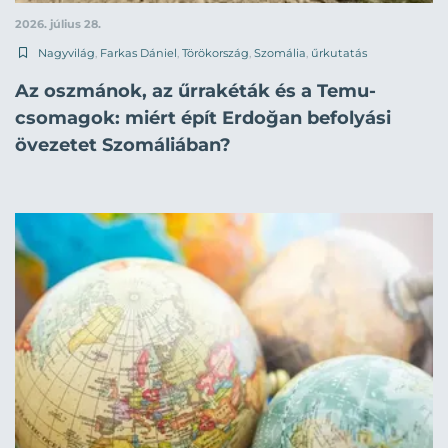
2026. július 28.
Nagyvilág
,
Farkas Dániel
,
Törökország
,
Szomália
,
űrkutatás
Az oszmánok, az űrrakéták és a Temu-
csomagok: miért épít Erdoğan befolyási
övezetet Szomáliában?