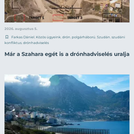
2026. augusztus 5.
Farkas Dániel
,
Közös ügyeink
,
drón
,
polgárháború
,
Szudán
,
szudáni
konfliktus
,
drónhadviselés
Már a Szahara egét is a drónhadviselés uralja