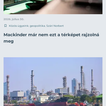
2026. július 30.
Közös ügyeink
,
geopolitika
,
Szári Norbert
Mackinder már nem ezt a térképet rajzolná
meg