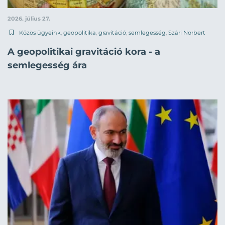
2026. július 27.
Közös ügyeink
,
geopolitika
,
gravitáció
,
semlegesség
,
Szári Norbert
A geopolitikai gravitáció kora - a
semlegesség ára