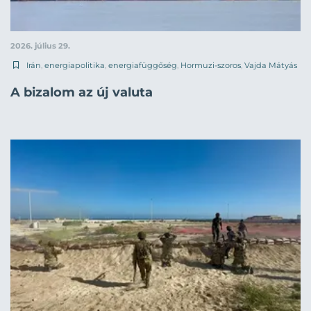
2026. július 29.
Irán
,
energiapolitika
,
energiafüggőség
,
Hormuzi-szoros
,
Vajda Mátyás
A bizalom az új valuta