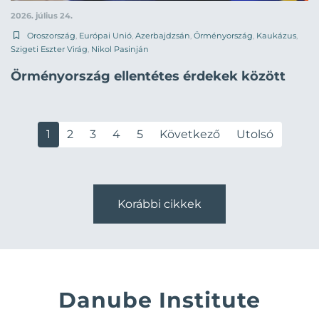
2026. július 24.
Oroszország
,
Európai Unió
,
Azerbajdzsán
,
Örményország
,
Kaukázus
,
Szigeti Eszter Virág
,
Nikol Pasinján
Örményország ellentétes érdekek között
1
2
3
4
5
Következő
Utolsó
Korábbi cikkek
Danube Institute