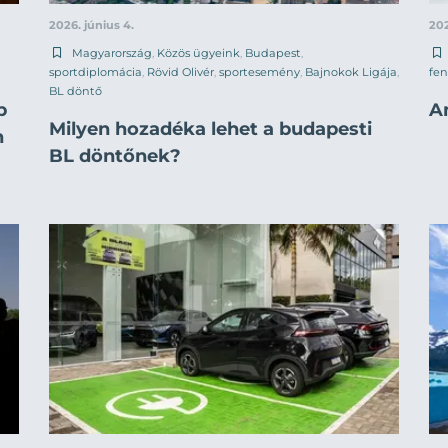
2026. június 4.
202
Magyarország
,
Közös ügyeink
,
Budapest
,
sportdiplomácia
,
Rövid Olivér
,
sportesemény
,
Bajnokok Ligája
,
fen
BL döntő
p
A
Milyen hozadéka lehet a budapesti
n
BL döntőnek?