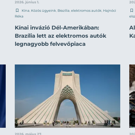
2026. június 1.
202
Kína
,
Közös ügyeink
,
Brazília
,
elektromos autók
,
Hajnóci
Réka
els
Kínai invázió Dél-Amerikában:
Al
Brazília lett az elektromos autók
K
legnagyobb felvevőpiaca
2026. május 27.
202