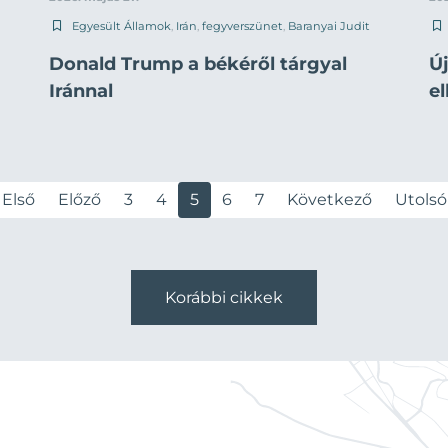
Egyesült Államok
,
Irán
,
fegyverszünet
,
Baranyai Judit
Donald Trump a békéről tárgyal
Ú
Iránnal
e
Első
Előző
3
4
5
6
7
Következő
Utolsó
Korábbi cikkek