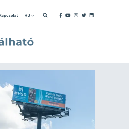
Kapcsolat
HU
álható