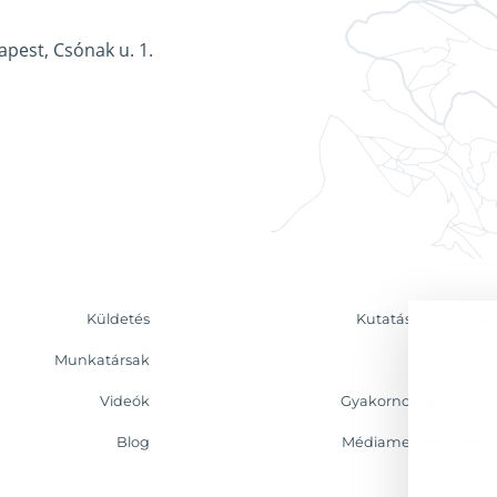
apest, Csónak u. 1.
Küldetés
Kutatás & Elemzés
Munkatársak
Kapcsolat
Videók
Gyakornoki program
Blog
Médiamegjelenések