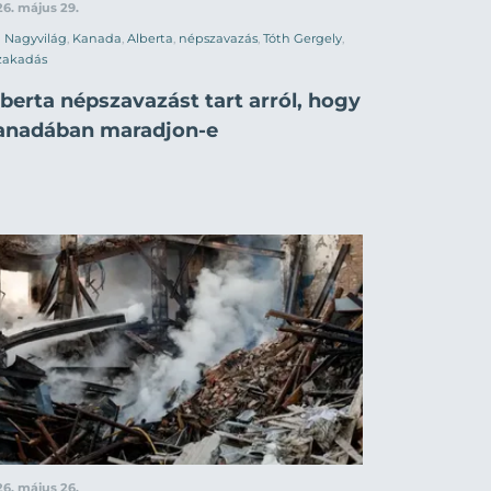
6. május 29.
Nagyvilág
,
Kanada
,
Alberta
,
népszavazás
,
Tóth Gergely
,
zakadás
berta népszavazást tart arról, hogy
anadában maradjon-e
6. május 26.