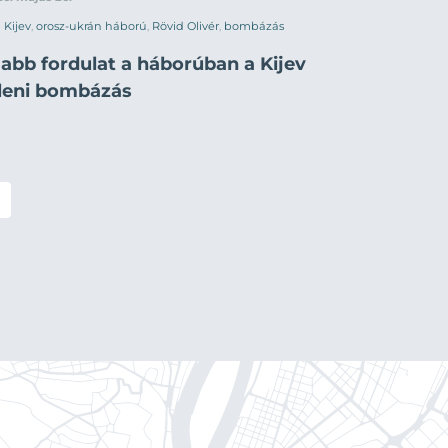
Kijev
,
orosz-ukrán háború
,
Rövid Olivér
,
bombázás
jabb fordulat a háborúban a Kijev
lleni bombázás