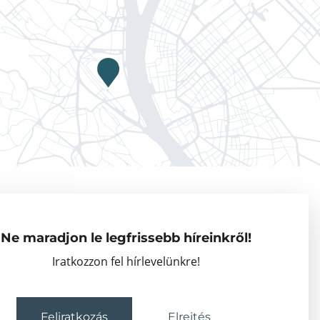
Adatkezelési tájékoztató
Vendégkutatók
Ne maradjon le legfrissebb híreinkről!
Partnerszervezetek
Iratkozzon fel hírlevelünkre!
Események
Feliratkozás
Elrejtés