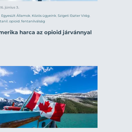
6. június 3.
Egyesült Államok
,
Közös ügyeink
,
Szigeti Eszter Virág
,
tanil
,
opioid
,
fentanilválság
merika harca az opioid járvánnyal