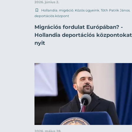
2026. június 2.
Hollandia
,
migráció
,
Közös ügyeink
,
Tóth Patrik János
,
deportációs központ
Migrációs fordulat Európában? -
Hollandia deportációs központokat
nyit
2026. május 28.