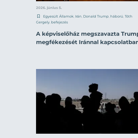
2026. június 5.
Egyesült Államok
,
Irán
,
Donald Trump
,
háború
,
Tóth
Gergely
,
befejezés
A képviselőház megszavazta Trum
megfékezését Iránnal kapcsolatba