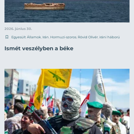
2026. június 30.
Egyesült Államok
,
Irán
,
Hormuzi-szoros
,
Rövid Olivér
,
iráni háború
Ismét veszélyben a béke