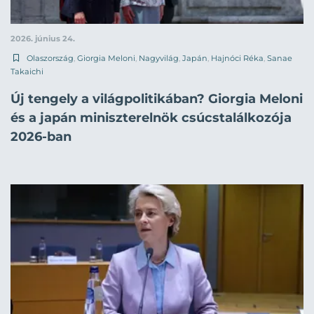
2026. június 24.
Olaszország
,
Giorgia Meloni
,
Nagyvilág
,
Japán
,
Hajnóci Réka
,
Sanae
Takaichi
Új tengely a világpolitikában? Giorgia Meloni
és a japán miniszterelnök csúcstalálkozója
2026-ban