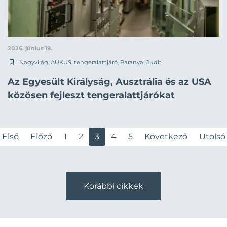
2026. június 19.
Nagyvilág
,
AUKUS
,
tengeralattjáró
,
Baranyai Judit
Az Egyesült Királyság, Ausztrália és az USA
közösen fejleszt tengeralattjárókat
Első
Előző
1
2
3
4
5
Következő
Utolsó
Korábbi cikkek