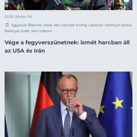
2026. június 29.
Egyesült Államok
,
Izrael
,
Irán
,
Donald Trump
,
Libanon
,
Hormuzi-szoros
,
Baranyai Judit
,
iráni háború
Vége a fegyverszünetnek: ismét harcban áll
az USA és Irán