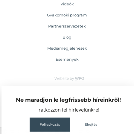
Videók
Gyakornoki program
Partnerszervezetek
Blog
Médiamegjelenések
Események
Ne maradjon le legfrissebb híreinkről!
Iratkozzon fel hírlevelünkre!
Feliratkozás
Elrejtés
2
68