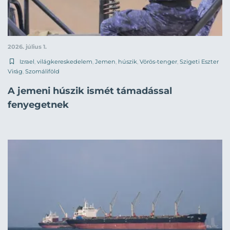
2026. július 1.
Izrael
,
világkereskedelem
,
Jemen
,
húszik
,
Vörös-tenger
,
Szigeti Eszter
Virág
,
Szomáliföld
A jemeni húszik ismét támadással
fenyegetnek