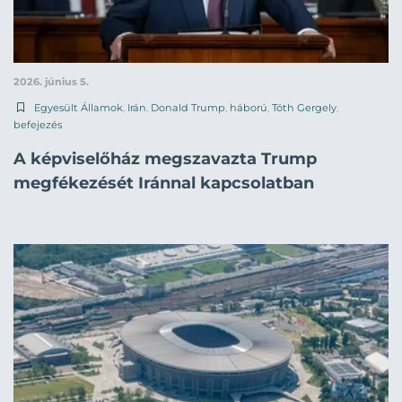
2026. június 5.
Egyesült Államok
,
Irán
,
Donald Trump
,
háború
,
Tóth Gergely
,
befejezés
A képviselőház megszavazta Trump
megfékezését Iránnal kapcsolatban