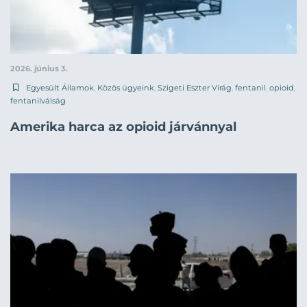
2026. június 3.
Egyesült Államok
,
Közös ügyeink
,
Szigeti Eszter Virág
,
fentanil
,
opioid
,
fentanilválság
Amerika harca az opioid járvánnyal