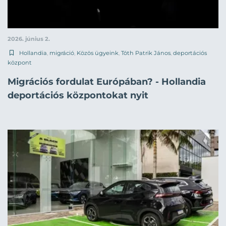
2026. június 2.
Hollandia
,
migráció
,
Közös ügyeink
,
Tóth Patrik János
,
deportációs
központ
Migrációs fordulat Európában? - Hollandia
deportációs központokat nyit