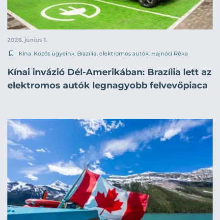
2026. június 1.
Kína
,
Közös ügyeink
,
Brazília
,
elektromos autók
,
Hajnóci Réka
Kínai invázió Dél-Amerikában: Brazília lett az
elektromos autók legnagyobb felvevőpiaca