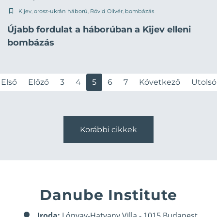
Kijev
,
orosz-ukrán háború
,
Rövid Olivér
,
bombázás
Újabb fordulat a háborúban a Kijev elleni
bombázás
Első
Előző
3
4
5
6
7
Következő
Utolsó
Korábbi cikkek
Danube Institute
Iroda:
Lónyay-Hatvany Villa - 1015 Budapest,