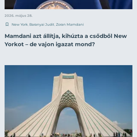
2026. május 28.
New York
,
Baranyai Judit
,
Zoran Mamdani
Mamdani azt állítja, kihúzta a csődből New
Yorkot – de vajon igazat mond?