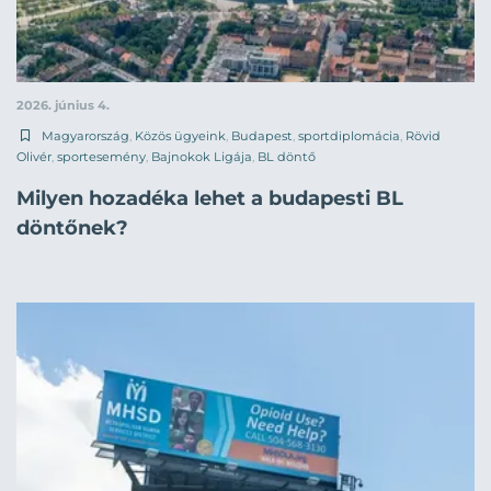
2026. június 4.
Magyarország
,
Közös ügyeink
,
Budapest
,
sportdiplomácia
,
Rövid
Olivér
,
sportesemény
,
Bajnokok Ligája
,
BL döntő
Milyen hozadéka lehet a budapesti BL
döntőnek?