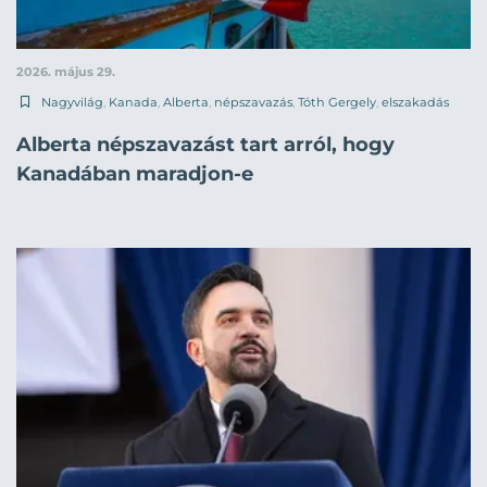
2026. május 29.
Nagyvilág
,
Kanada
,
Alberta
,
népszavazás
,
Tóth Gergely
,
elszakadás
Alberta népszavazást tart arról, hogy
Kanadában maradjon-e