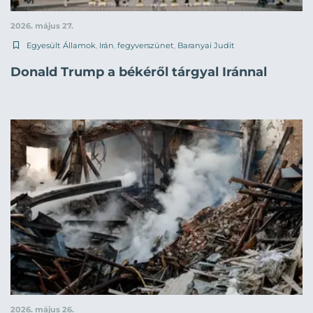
2026. május 27.
Egyesült Államok
,
Irán
,
fegyverszünet
,
Baranyai Judit
Donald Trump a békéről tárgyal Iránnal
2026. május 26.