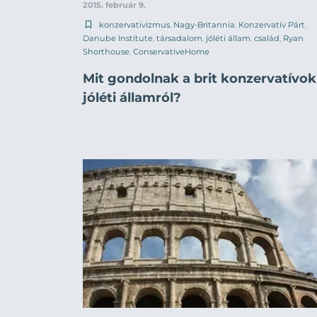
2015. február 9.
konzervativizmus
,
Nagy-Britannia
,
Konzervatív Párt
,
Danube Institute
,
társadalom
,
jóléti állam
,
család
,
Ryan
Shorthouse
,
ConservativeHome
Mit gondolnak a brit konzervatívok
jóléti államról?