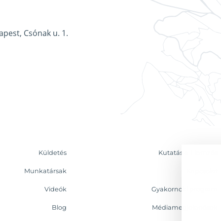
apest, Csónak u. 1.
Küldetés
Kutatás & Elemzés
Munkatársak
Kapcsolat
Videók
Gyakornoki program
Blog
Médiamegjelenések