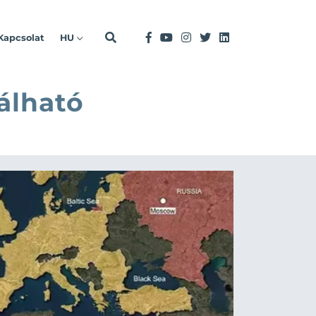
Kapcsolat
HU
álható