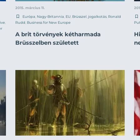
2015. március 11.
201
Európa
,
Nagy-Britannia
,
EU
,
Brüsszel
,
jogalkotás
,
Ronald
ive
,
Rudd
,
Business for New Europe
Put
er
A brit törvények kétharmada
H
Brüsszelben született
n