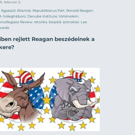
5. február 2.
Egyesült Államok
,
Republikánus Párt
,
Ronald Reagan
,
A
,
hidegháború
,
Danube Institute
,
történelem
,
ercollegiate Review
,
retorika
,
beszéd
,
szónoklat
,
Lee
wards
iben rejlett Reagan beszédeinek a
ikere?