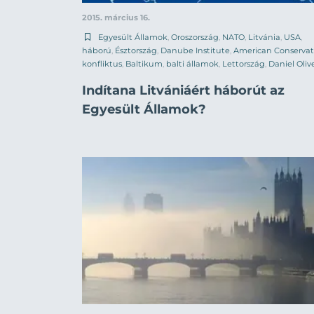
2015. március 16.
Egyesült Államok
,
Oroszország
,
NATO
,
Litvánia
,
USA
,
háború
,
Észtország
,
Danube Institute
,
American Conservat
konfliktus
,
Baltikum
,
balti államok
,
Lettország
,
Daniel Oliv
Indítana Litvániáért háborút az
Egyesült Államok?