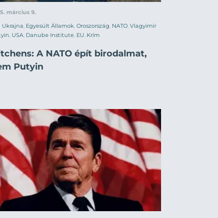
5. március 9.
Ukrajna
,
Egyesült Államok
,
Oroszország
,
NATO
,
Vlagyimir
yin
,
USA
,
Danube Institute
,
EU
,
Krím
itchens: A NATO épít birodalmat,
em Putyin