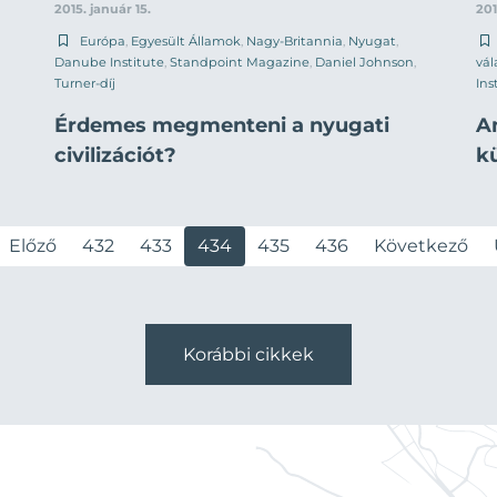
2015. január 15.
201
Európa
,
Egyesült Államok
,
Nagy-Britannia
,
Nyugat
,
Danube Institute
,
Standpoint Magazine
,
Daniel Johnson
,
vál
Turner-díj
Ins
Érdemes megmenteni a nyugati
A
civilizációt?
k
Előző
432
433
434
435
436
Következő
Korábbi cikkek