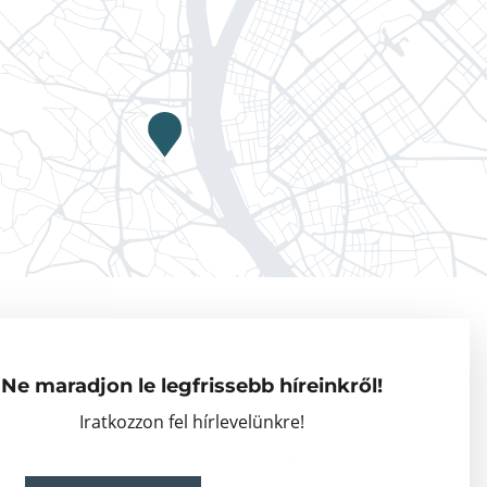
Adatkezelési tájékoztató
Vendégkutatók
Ne maradjon le legfrissebb híreinkről!
Partnerszervezetek
Iratkozzon fel hírlevelünkre!
Események