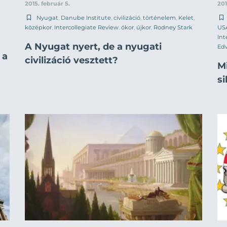
2015. február 5.
201
Nyugat
,
Danube Institute
,
civilizáció
,
történelem
,
Kelet
,
középkor
,
Intercollegiate Review
,
ókor
,
újkor
,
Rodney Stark
US
Int
A Nyugat nyert, de a nyugati
Ed
 a
civilizáció vesztett?
M
s