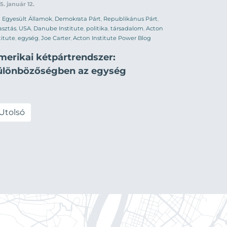
5. január 12.
Egyesült Államok
,
Demokrata Párt
,
Republikánus Párt
,
asztás
,
USA
,
Danube Institute
,
politika
,
társadalom
,
Acton
titute
,
egység
,
Joe Carter
,
Acton Institute Power Blog
merikai kétpártrendszer:
ülönbözőségben az egység
Utolsó