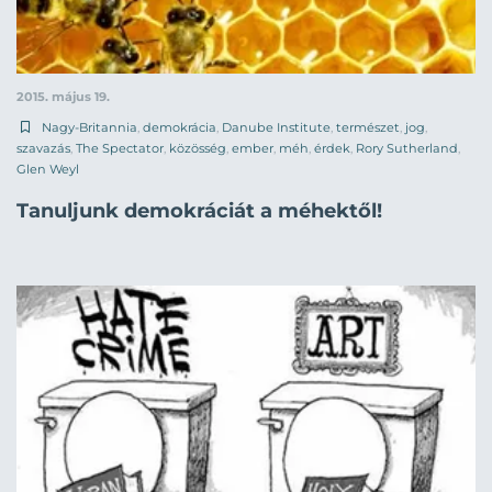
2015. május 19.
Nagy-Britannia
,
demokrácia
,
Danube Institute
,
természet
,
jog
,
szavazás
,
The Spectator
,
közösség
,
ember
,
méh
,
érdek
,
Rory Sutherland
,
Glen Weyl
Tanuljunk demokráciát a méhektől!