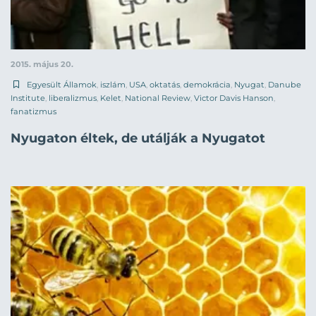
2015. május 20.
Egyesült Államok
,
iszlám
,
USA
,
oktatás
,
demokrácia
,
Nyugat
,
Danube
Institute
,
liberalizmus
,
Kelet
,
National Review
,
Victor Davis Hanson
,
fanatizmus
Nyugaton éltek, de utálják a Nyugatot