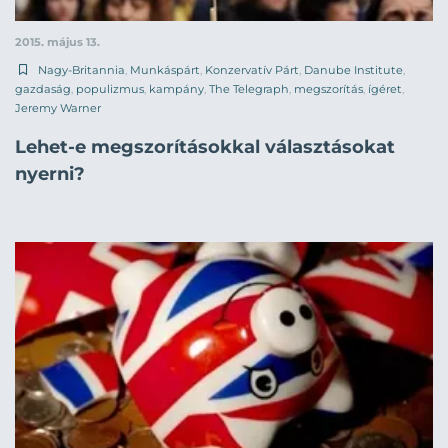
2015. május 13.
Nagy-Britannia
,
Munkáspárt
,
Konzervatív Párt
,
Danube Institute
,
gazdaság
,
populizmus
,
kampány
,
The Telegraph
,
megszorítás
,
ígéret
,
Jeremy Warner
Lehet-e megszorításokkal választásokat
nyerni?