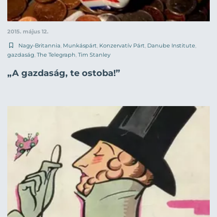
2015. május 12.
Nagy-Britannia
,
Munkáspárt
,
Konzervatív Párt
,
Danube Institute
,
gazdaság
,
The Telegraph
,
Tim Stanley
„A gazdaság, te ostoba!”