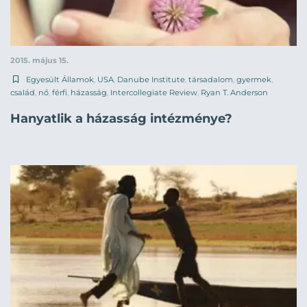
2015. május 15.
Egyesült Államok
,
USA
,
Danube Institute
,
társadalom
,
gyermek
,
család
,
nő
,
férfi
,
házasság
,
Intercollegiate Review
,
Ryan T. Anderson
Hanyatlik a házasság intézménye?