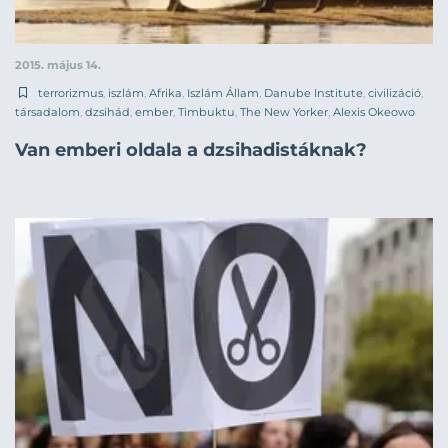
2015. május 14.
terrorizmus
,
iszlám
,
Afrika
,
Iszlám Állam
,
Danube Institute
,
civilizáció
,
társadalom
,
dzsihád
,
ember
,
Timbuktu
,
The New Yorker
,
Alexis Okeowo
Van emberi oldala a dzsihadistáknak?