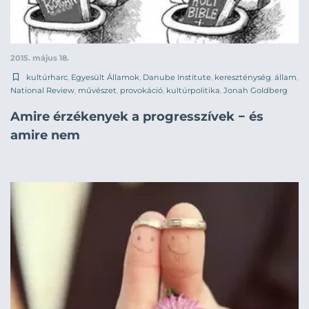
2015. május 18.
kultúrharc
,
Egyesült Államok
,
Danube Institute
,
kereszténység
,
állam
,
National Review
,
művészet
,
provokáció
,
kultúrpolitika
,
Jonah Goldberg
Amire érzékenyek a progresszívek − és
amire nem