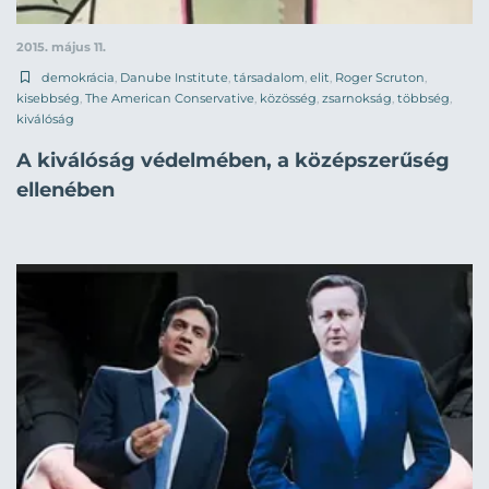
2015. május 11.
demokrácia
,
Danube Institute
,
társadalom
,
elit
,
Roger Scruton
,
kisebbség
,
The American Conservative
,
közösség
,
zsarnokság
,
többség
,
kiválóság
A kiválóság védelmében, a középszerűség
ellenében