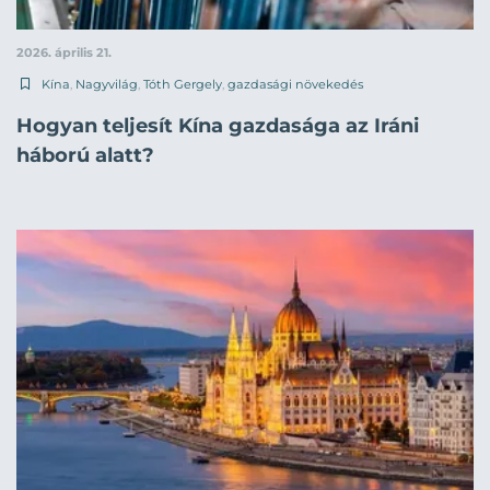
2026. április 21.
Kína
,
Nagyvilág
,
Tóth Gergely
,
gazdasági növekedés
Hogyan teljesít Kína gazdasága az Iráni
háború alatt?