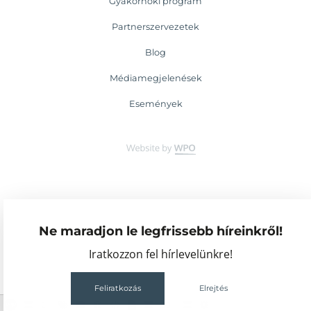
Gyakornoki program
Partnerszervezetek
Blog
Médiamegjelenések
Események
Ne maradjon le legfrissebb híreinkről!
Iratkozzon fel hírlevelünkre!
Feliratkozás
Elrejtés
2
80