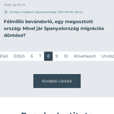
2026. április 17.
Európa
,
migráció
,
Spanyolország
,
Tóth Patrik János
Félmillió bevándorló, egy megosztott
ország: Mivel jár Spanyolország migrációs
döntése?
Első
Előző
6
7
8
9
10
Következő
Utols
Korábbi cikkek