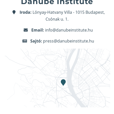
Danube Institute
Iroda:
Lónyay-Hatvany Villa - 1015 Budapest,
Csónak u. 1.
Email:
info@danubeinstitute.hu
Sajtó:
press@danubeinstitute.hu