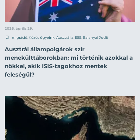
2026. április 29.
migráció
,
Közös ügyeink
,
Ausztrália
,
ISIS
,
Baranyai Judit
Ausztrál állampolgárok szír
menekülttáborokban: mi történik azokkal a
nőkkel, akik ISIS-tagokhoz mentek
feleségül?