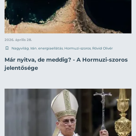
2026. április 28.
Nagyvilág
,
Irán
,
energiaellátás
,
Hormuzi-szoros
,
Rövid Olivér
Már nyitva, de meddig? - A Hormuzi-szoros
jelentősége