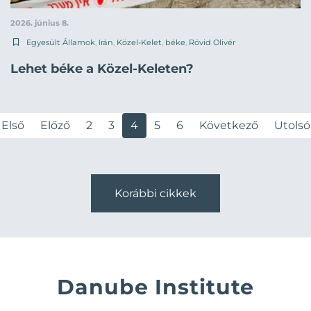
2026. június 8.
Egyesült Államok
,
Irán
,
Közel-Kelet
,
béke
,
Rövid Olivér
Lehet béke a Közel-Keleten?
Első
Előző
2
3
4
5
6
Következő
Utolsó
Korábbi cikkek
Danube Institute