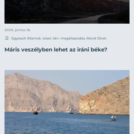
2026. június 16.
Egyesült Államok
,
Izrael
,
Irán
,
megállapodás
,
Rövid Olivér
Máris veszélyben lehet az iráni béke?