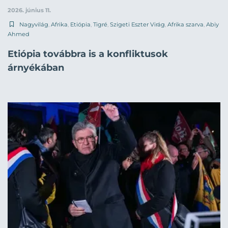
2026. június 11.
Nagyvilág
,
Afrika
,
Etiópia
,
Tigré
,
Szigeti Eszter Virág
,
Afrika szarva
,
Abiy
Ahmed
Etiópia továbbra is a konfliktusok
árnyékában