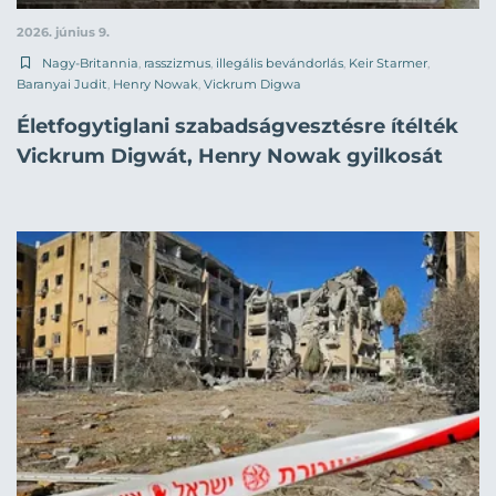
2026. június 9.
Nagy-Britannia
,
rasszizmus
,
illegális bevándorlás
,
Keir Starmer
,
Baranyai Judit
,
Henry Nowak
,
Vickrum Digwa
Életfogytiglani szabadságvesztésre ítélték
Vickrum Digwát, Henry Nowak gyilkosát