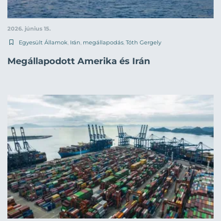
2026. június 15.
Egyesült Államok
,
Irán
,
megállapodás
,
Tóth Gergely
Megállapodott Amerika és Irán