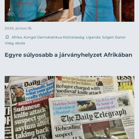
2026. június 18.
Afrika
,
Kongói Demokratikus Köztársaság
,
Uganda
,
Szigeti Eszter
Virág
,
ebola
Egyre súlyosabb a járványhelyzet Afrikában