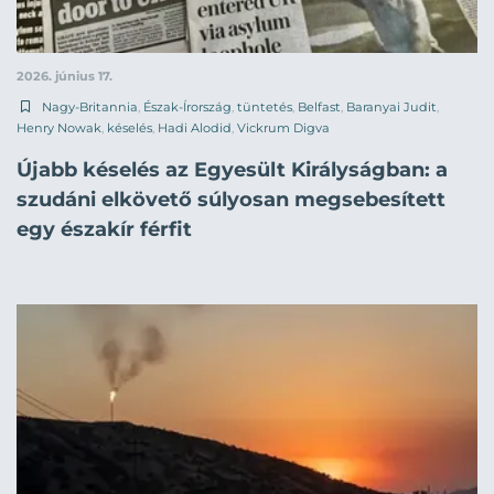
2026. június 17.
Nagy-Britannia
,
Észak-Írország
,
tüntetés
,
Belfast
,
Baranyai Judit
,
Henry Nowak
,
késelés
,
Hadi Alodid
,
Vickrum Digva
Újabb késelés az Egyesült Királyságban: a
szudáni elkövető súlyosan megsebesített
egy északír férfit