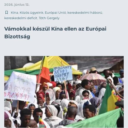
2026. június 12.
Kína
,
Közös ügyeink
,
Európai Unió
,
kereskedelmi háború
,
kereskedelmi deficit
,
Tóth Gergely
Vámokkal készül Kína ellen az Európai
Bizottság