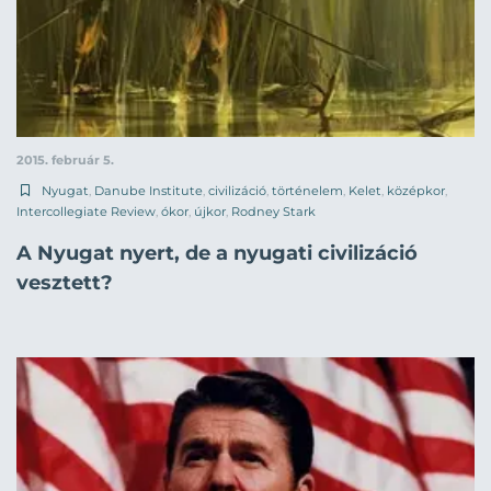
2015. február 5.
Nyugat
,
Danube Institute
,
civilizáció
,
történelem
,
Kelet
,
középkor
,
Intercollegiate Review
,
ókor
,
újkor
,
Rodney Stark
A Nyugat nyert, de a nyugati civilizáció
vesztett?