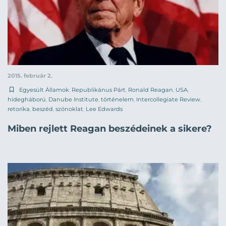
2015. február 2.
Egyesült Államok
,
Republikánus Párt
,
Ronald Reagan
,
USA
,
hidegháború
,
Danube Institute
,
történelem
,
Intercollegiate Review
,
retorika
,
beszéd
,
szónoklat
,
Lee Edwards
Miben rejlett Reagan beszédeinek a sikere?