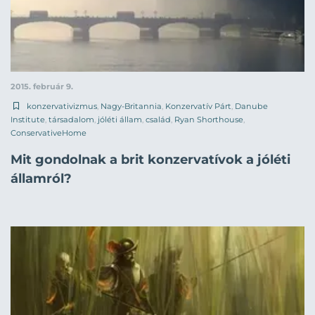
2015. február 9.
konzervativizmus
,
Nagy-Britannia
,
Konzervatív Párt
,
Danube
Institute
,
társadalom
,
jóléti állam
,
család
,
Ryan Shorthouse
,
ConservativeHome
Mit gondolnak a brit konzervatívok a jóléti
államról?