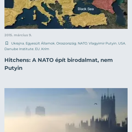
2015. március 9.
Ukrajna
,
Egyesült Államok
,
Oroszország
,
NATO
,
Vlagyimir Putyin
,
USA
,
Danube Institute
,
EU
,
Krím
Hitchens: A NATO épít birodalmat, nem
Putyin