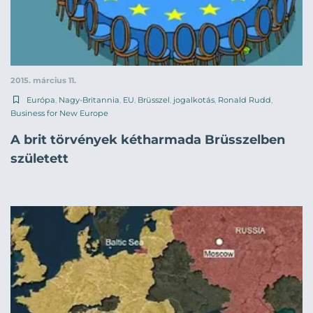
2015. március 11.
Európa
,
Nagy-Britannia
,
EU
,
Brüsszel
,
jogalkotás
,
Ronald Rudd
,
Business for New Europe
A brit törvények kétharmada Brüsszelben
született