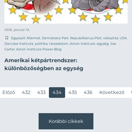
2015. január 12.
Egyesült Államok
,
Demokrata Párt
,
Republikánus Párt
,
választás
,
USA
,
Danube Institute
,
politika
,
társadalom
,
Acton Institute
,
egység
,
Joe
Carter
,
Acton Institute Power Blog
Amerikai kétpártrendszer:
különbözőségben az egység
Előző
432
433
434
435
436
Következő
Korábbi cikkek