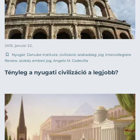
2015. január 22.
Nyugat
,
Danube Institute
,
civilizáció
,
szabadság
,
jog
,
Intercollegiate
Review
,
szokás
,
emberi jog
,
Angelo M. Codevilla
Tényleg a nyugati civilizáció a legjobb?