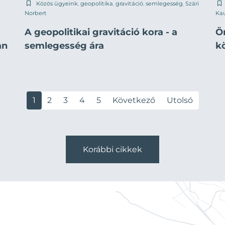
Közös ügyeink
,
geopolitika
,
gravitáció
,
semlegesség
,
Szári
Norbert
Ka
A geopolitikai gravitáció kora - a
Ö
an
semlegesség ára
k
1
2
3
4
5
Következő
Utolsó
Korábbi cikkek