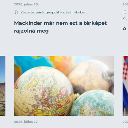
2026. július 30.
202
Közös ügyeink
,
geopolitika
,
Szári Norbert
Vaj
Mackinder már nem ezt a térképet
A 
rajzolná meg
2026. július 27.
202