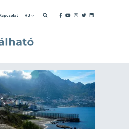
Kapcsolat
HU
álható