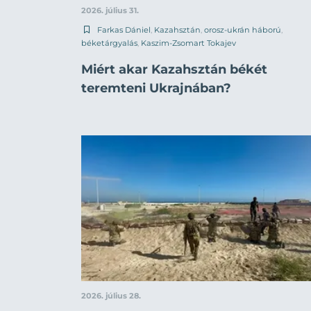
2026. július 31.
Farkas Dániel
,
Kazahsztán
,
orosz-ukrán háború
,
béketárgyalás
,
Kaszim-Zsomart Tokajev
Miért akar Kazahsztán békét
teremteni Ukrajnában?
2026. július 28.