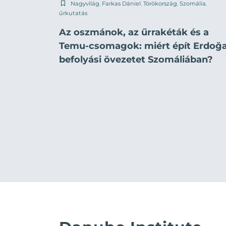
Nagyvilág
,
Farkas Dániel
,
Törökország
,
Szomália
,
űrkutatás
Az oszmánok, az űrrakéták és a
Temu-csomagok: miért épít Erdoğ
befolyási övezetet Szomáliában?