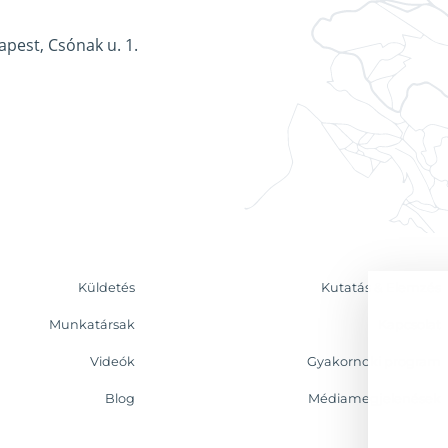
apest, Csónak u. 1.
Küldetés
Kutatás & Elemzés
Munkatársak
Kapcsolat
Videók
Gyakornoki program
Blog
Médiamegjelenések