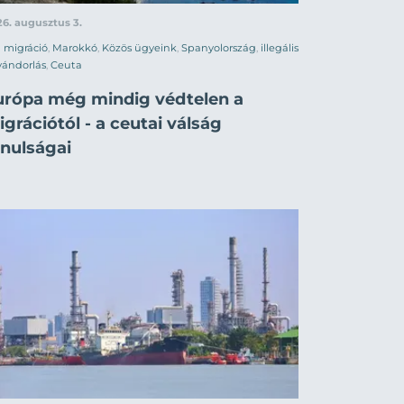
6. augusztus 3.
migráció
,
Marokkó
,
Közös ügyeink
,
Spanyolország
,
illegális
vándorlás
,
Ceuta
urópa még mindig védtelen a
grációtól - a ceutai válság
anulságai