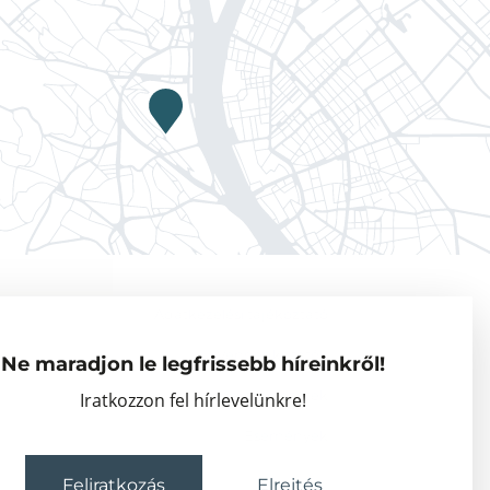
Adatkezelési tájékoztató
Vendégkutatók
Ne maradjon le legfrissebb híreinkről!
Partnerszervezetek
Iratkozzon fel hírlevelünkre!
Események
Feliratkozás
Elrejtés