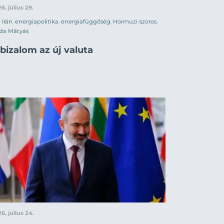
6. július 29.
Irán
,
energiapolitika
,
energiafüggőség
,
Hormuzi-szoros
,
da Mátyás
bizalom az új valuta
6. július 24.