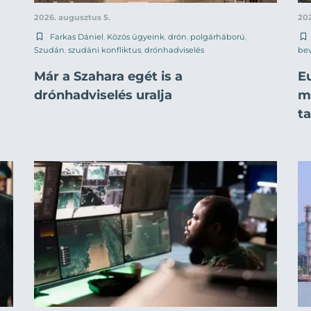
2026. augusztus 5.
202
Farkas Dániel
,
Közös ügyeink
,
drón
,
polgárháború
,
Szudán
,
szudáni konfliktus
,
drónhadviselés
be
Már a Szahara egét is a
E
drónhadviselés uralja
mi
t