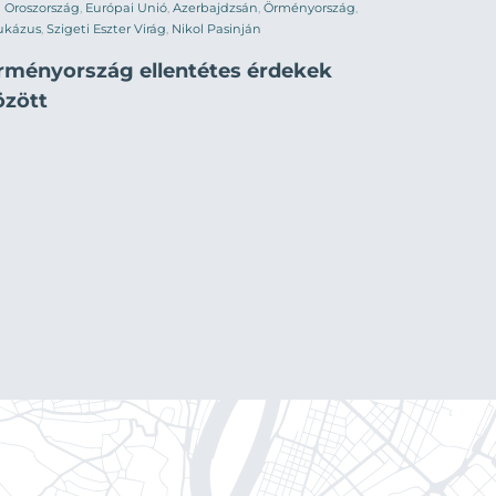
Oroszország
,
Európai Unió
,
Azerbajdzsán
,
Örményország
,
ukázus
,
Szigeti Eszter Virág
,
Nikol Pasinján
rményország ellentétes érdekek
özött