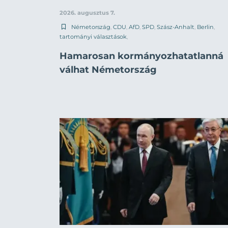
2026. augusztus 7.
Németország
,
CDU
,
AfD
,
SPD
,
Szász-Anhalt
,
Berlin
,
tartományi választások
,
Hamarosan kormányozhatatlanná
válhat Németország