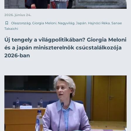
2026. június 24.
Olaszország
,
Giorgia Meloni
,
Nagyvilág
,
Japán
,
Hajnóci Réka
,
Sanae
Takaichi
Új tengely a világpolitikában? Giorgia Meloni
és a japán miniszterelnök csúcstalálkozója
2026-ban