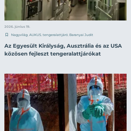
2026. június 19.
Nagyvilág
,
AUKUS
,
tengeralattjáró
,
Baranyai Judit
Az Egyesült Királyság, Ausztrália és az USA
közösen fejleszt tengeralattjárókat