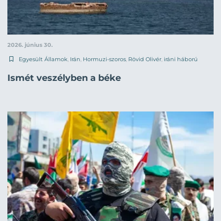
2026. június 30.
Egyesült Államok
,
Irán
,
Hormuzi-szoros
,
Rövid Olivér
,
iráni háború
Ismét veszélyben a béke