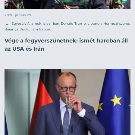
2026. június 29.
Egyesült Államok
,
Izrael
,
Irán
,
Donald Trump
,
Libanon
,
Hormuzi-szoros
,
Baranyai Judit
,
iráni háború
Vége a fegyverszünetnek: ismét harcban áll
az USA és Irán