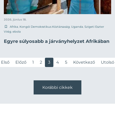
2026. június 18.
Afrika
,
Kongói Demokratikus Köztársaság
,
Uganda
,
Szigeti Eszter
Virág
,
ebola
Egyre súlyosabb a járványhelyzet Afrikában
Első
Előző
1
2
3
4
5
Következő
Utolsó
Korábbi cikkek