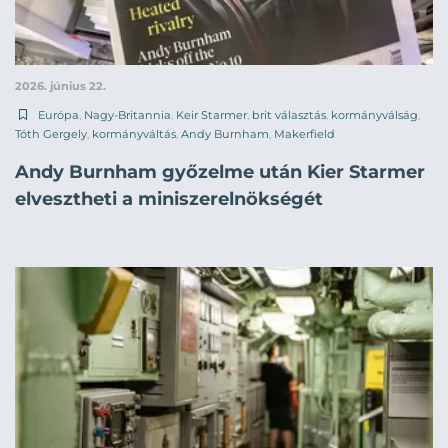
2026. június 22.
Európa
,
Nagy-Britannia
,
Keir Starmer
,
brit választás
,
kormányválság
,
Tóth Gergely
,
kormányváltás
,
Andy Burnham
,
Makerfield
Andy Burnham győzelme után Kier Starmer
elvesztheti a miniszerelnökségét