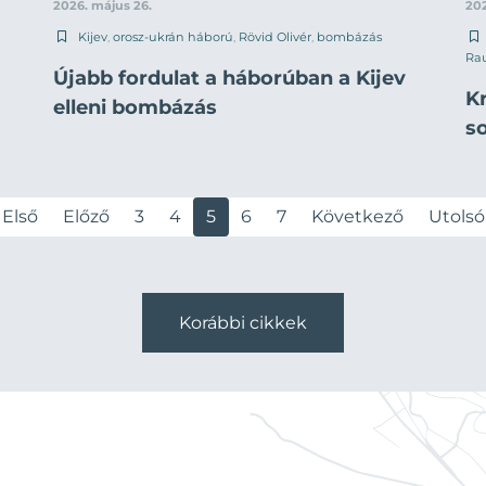
2026. május 26.
202
Kijev
,
orosz-ukrán háború
,
Rövid Olivér
,
bombázás
Rau
Újabb fordulat a háborúban a Kijev
Kr
elleni bombázás
s
Első
Előző
3
4
5
6
7
Következő
Utolsó
Korábbi cikkek