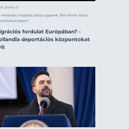
6. június 2.
Hollandia
,
migráció
,
Közös ügyeink
,
Tóth Patrik János
,
ortációs központ
igrációs fordulat Európában? -
ollandia deportációs központokat
it