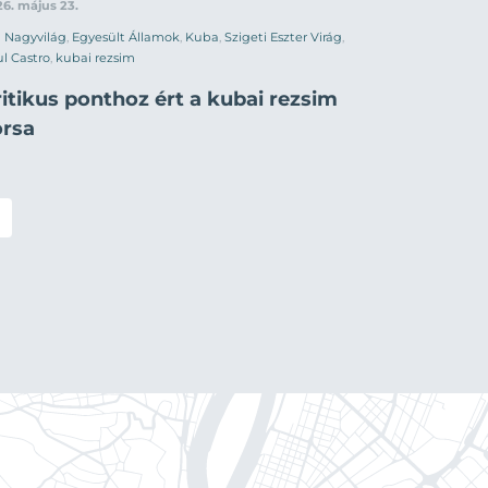
6. május 23.
Nagyvilág
,
Egyesült Államok
,
Kuba
,
Szigeti Eszter Virág
,
l Castro
,
kubai rezsim
itikus ponthoz ért a kubai rezsim
orsa