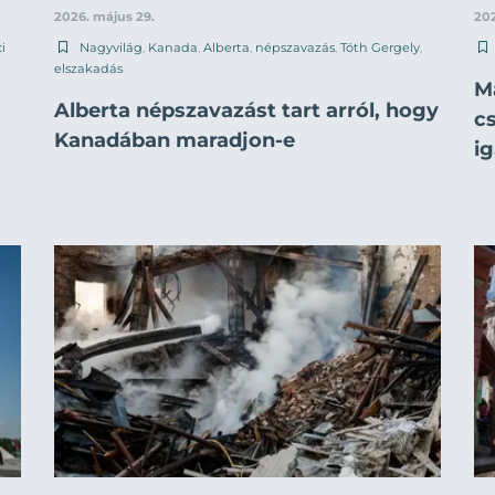
2026. május 29.
202
i
Nagyvilág
,
Kanada
,
Alberta
,
népszavazás
,
Tóth Gergely
,
elszakadás
Ma
Alberta népszavazást tart arról, hogy
c
Kanadában maradjon-e
i