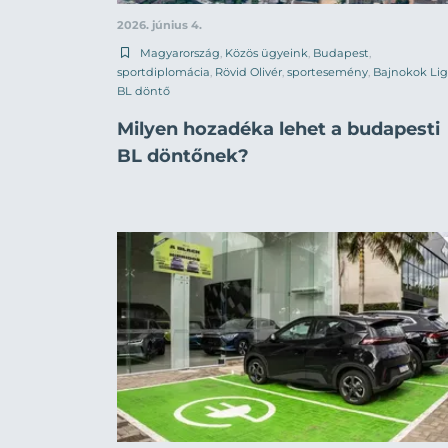
2026. június 4.
Magyarország
,
Közös ügyeink
,
Budapest
,
sportdiplomácia
,
Rövid Olivér
,
sportesemény
,
Bajnokok Lig
BL döntő
Milyen hozadéka lehet a budapesti
BL döntőnek?