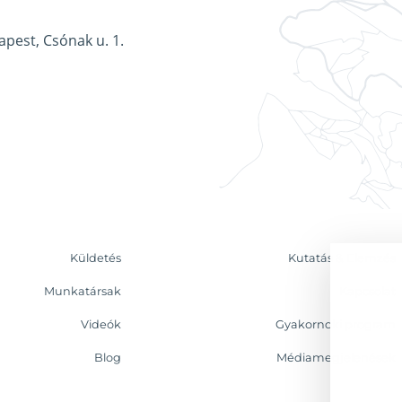
apest, Csónak u. 1.
Küldetés
Kutatás & Elemzés
Munkatársak
Kapcsolat
Videók
Gyakornoki program
Blog
Médiamegjelenések