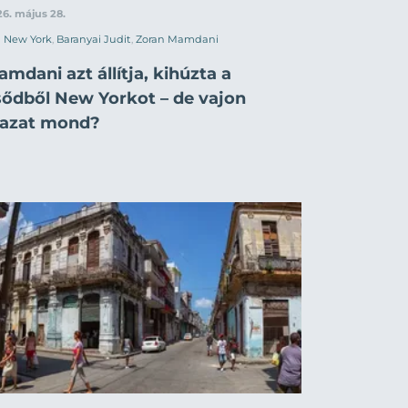
6. május 28.
New York
,
Baranyai Judit
,
Zoran Mamdani
mdani azt állítja, kihúzta a
sődből New Yorkot – de vajon
gazat mond?