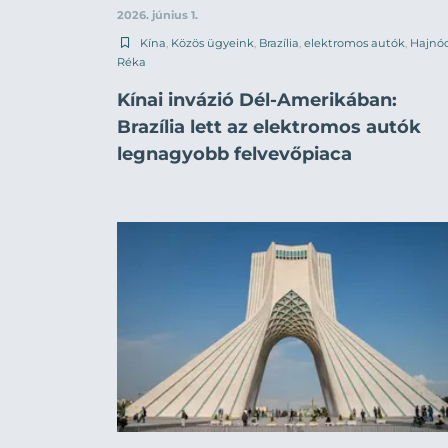
2026. június 1.
Kína
,
Közös ügyeink
,
Brazília
,
elektromos autók
,
Hajnóc
Réka
Kínai invázió Dél-Amerikában:
Brazília lett az elektromos autók
legnagyobb felvevőpiaca