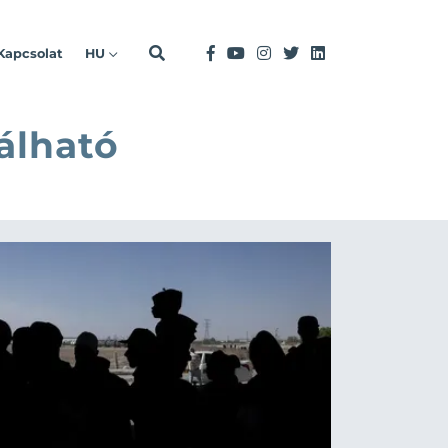
Kapcsolat
HU
álható