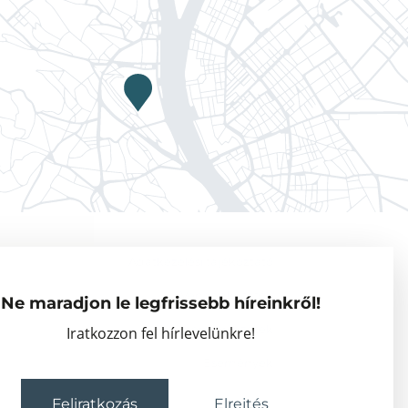
Adatkezelési tájékoztató
Vendégkutatók
Ne maradjon le legfrissebb híreinkről!
Partnerszervezetek
Iratkozzon fel hírlevelünkre!
Események
Feliratkozás
Elrejtés