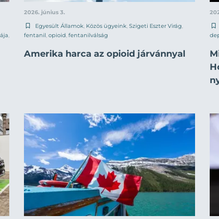
2026. június 3.
202
Egyesült Államok
,
Közös ügyeink
,
Szigeti Eszter Virág
,
ája
,
fentanil
,
opioid
,
fentanilválság
dep
Amerika harca az opioid járvánnyal
M
H
ny