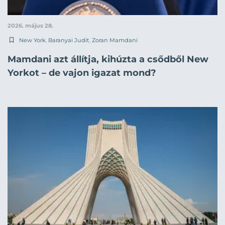
2026. május 28.
New York
,
Baranyai Judit
,
Zoran Mamdani
Mamdani azt állítja, kihúzta a csődből New
Yorkot – de vajon igazat mond?