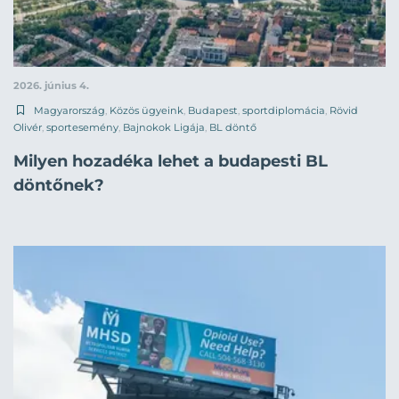
2026. június 4.
Magyarország
,
Közös ügyeink
,
Budapest
,
sportdiplomácia
,
Rövid
Olivér
,
sportesemény
,
Bajnokok Ligája
,
BL döntő
Milyen hozadéka lehet a budapesti BL
döntőnek?