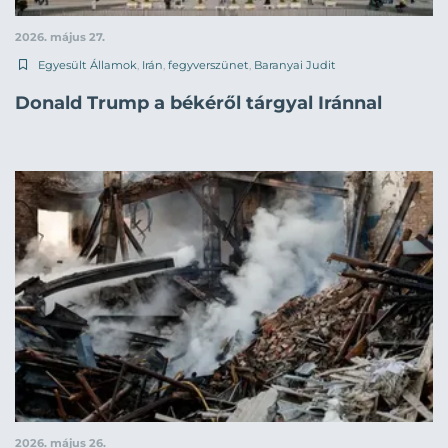
2026. május 27.
Egyesült Államok
,
Irán
,
fegyverszünet
,
Baranyai Judit
Donald Trump a békéről tárgyal Iránnal
2026. május 26.