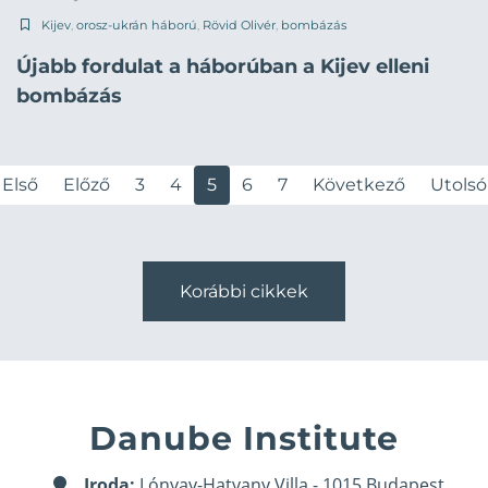
Kijev
,
orosz-ukrán háború
,
Rövid Olivér
,
bombázás
Újabb fordulat a háborúban a Kijev elleni
bombázás
Első
Előző
3
4
5
6
7
Következő
Utolsó
Korábbi cikkek
Danube Institute
Iroda:
Lónyay-Hatvany Villa - 1015 Budapest,