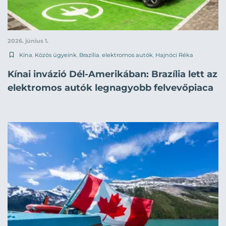
2026. június 1.
Kína
,
Közös ügyeink
,
Brazília
,
elektromos autók
,
Hajnóci Réka
Kínai invázió Dél-Amerikában: Brazília lett az
elektromos autók legnagyobb felvevőpiaca