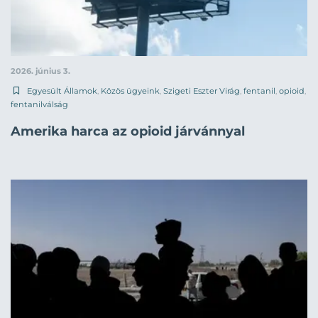
2026. június 3.
Egyesült Államok
,
Közös ügyeink
,
Szigeti Eszter Virág
,
fentanil
,
opioid
,
fentanilválság
Amerika harca az opioid járvánnyal