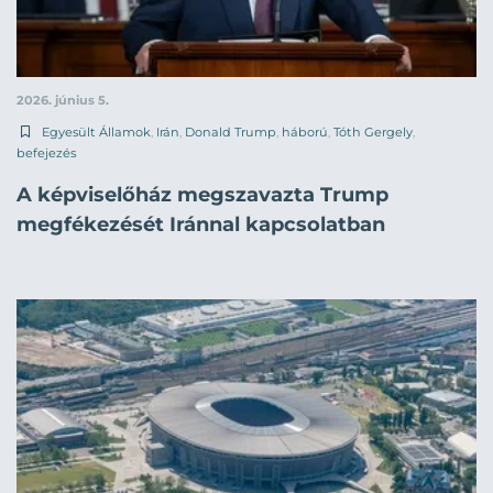
2026. június 5.
Egyesült Államok
,
Irán
,
Donald Trump
,
háború
,
Tóth Gergely
,
befejezés
A képviselőház megszavazta Trump
megfékezését Iránnal kapcsolatban