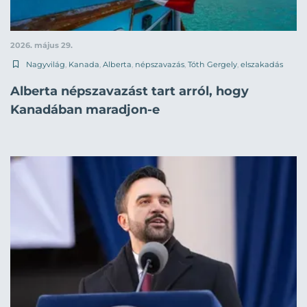
2026. május 29.
Nagyvilág
,
Kanada
,
Alberta
,
népszavazás
,
Tóth Gergely
,
elszakadás
Alberta népszavazást tart arról, hogy
Kanadában maradjon-e