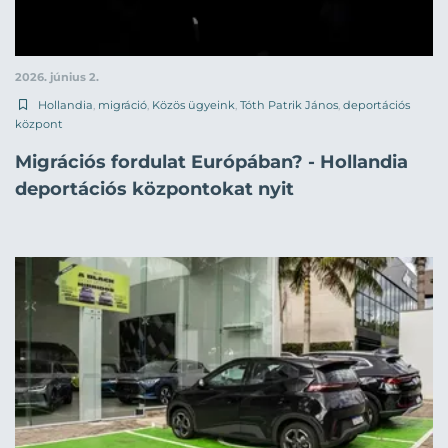
2026. június 2.
Hollandia
,
migráció
,
Közös ügyeink
,
Tóth Patrik János
,
deportációs
központ
Migrációs fordulat Európában? - Hollandia
deportációs központokat nyit