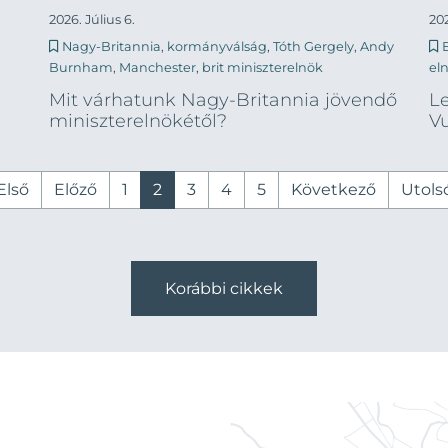
2026. Július 6.
202
Nagy-Britannia
,
kormányválság
,
Tóth Gergely
,
Andy
Burnham
,
Manchester
,
brit miniszterelnök
el
Mit várhatunk Nagy-Britannia jövendő
L
miniszterelnökétől?
Vu
Első
Előző
1
2
3
4
5
Következő
Utols
Korábbi cikkek