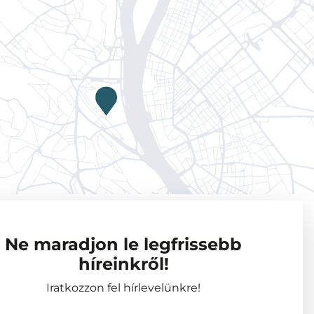
Adatkezelési tájékoztató
Ne maradjon le legfrissebb
Vendégkutatók
híreinkről!
Partnerszervezetek
Iratkozzon fel hírlevelünkre!
Események