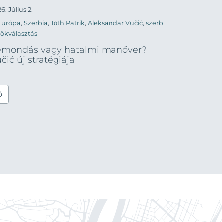
6. Július 2.
Európa
,
Szerbia
,
Tóth Patrik
,
Aleksandar Vučić
,
szerb
nökválasztás
emondás vagy hatalmi manőver?
čić új stratégiája
ó