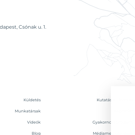
dapest, Csónak u. 1.
Küldetés
Kutatás & Elemzés
Munkatársak
Kapcsolat
Videók
Gyakornoki program
Blog
Médiamegjelenések