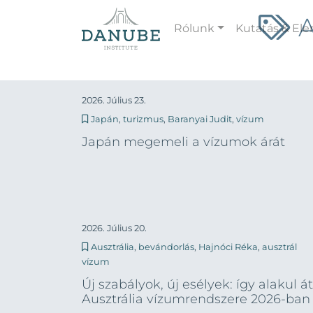
A
Rólunk
Kutatás & El
2026. Július 23.
Japán
,
turizmus
,
Baranyai Judit
,
vízum
Japán megemeli a vízumok árát
2026. Július 20.
Ausztrália
,
bevándorlás
,
Hajnóci Réka
,
ausztrál
vízum
Új szabályok, új esélyek: így alakul át
Ausztrália vízumrendszere 2026-ban