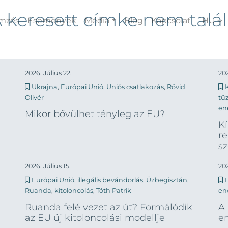
 keresett címke nem talá
emzés
Események
Média
Blog
Kapcsolat
HU
2026. Július 22.
202
Ukrajna
,
Európai Unió
,
Uniós csatlakozás
,
Rövid
Olivér
tü
en
Mikor bővülhet tényleg az EU?
Kí
re
sz
2026. Július 15.
202
Európai Unió
,
illegális bevándorlás
,
Üzbegisztán
,
Ruanda
,
kitoloncolás
,
Tóth Patrik
en
Ruanda felé vezet az út? Formálódik
A
az EU új kitoloncolási modellje
en