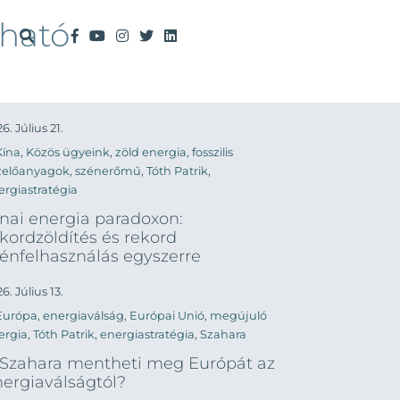
lható
6. Július 21.
Kína
,
Közös ügyeink
,
zöld energia
,
fosszilis
zelőanyagok
,
szénerőmű
,
Tóth Patrik
,
ergiastratégia
nai energia paradoxon:
kordzöldítés és rekord
énfelhasználás egyszerre
6. Július 13.
Európa
,
energiaválság
,
Európai Unió
,
megújuló
ergia
,
Tóth Patrik
,
energiastratégia
,
Szahara
 Szahara mentheti meg Európát az
ergiaválságtól?