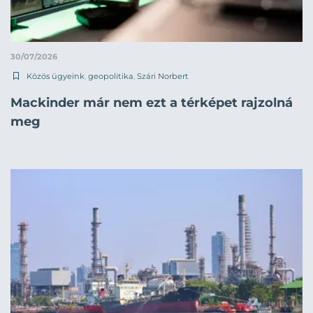
30/07/2026
Közös ügyeink
,
geopolitika
,
Szári Norbert
Mackinder már nem ezt a térképet rajzolná
meg