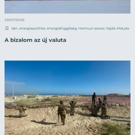
29/07/2026
Irán
,
energiapolitika
,
energiafüggőség
,
Hormuzi-szoros
,
Vajda Mátyás
A bizalom az új valuta