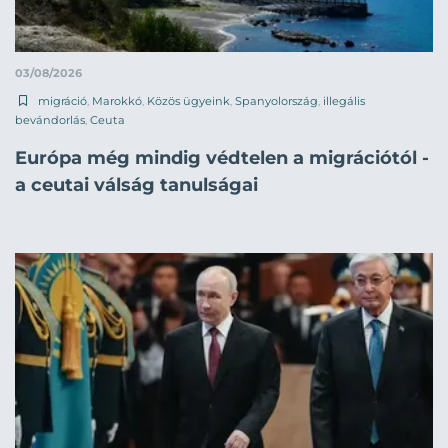
03/08/2026
migráció
,
Marokkó
,
Közös ügyeink
,
Spanyolország
,
illegális
bevándorlás
,
Ceuta
Európa még mindig védtelen a migrációtól -
a ceutai válság tanulságai