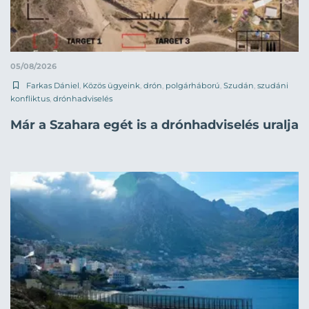
05/08/2026
Farkas Dániel
,
Közös ügyeink
,
drón
,
polgárháború
,
Szudán
,
szudáni
konfliktus
,
drónhadviselés
Már a Szahara egét is a drónhadviselés uralja