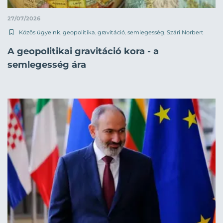
27/07/2026
Közös ügyeink
,
geopolitika
,
gravitáció
,
semlegesség
,
Szári Norbert
A geopolitikai gravitáció kora - a
semlegesség ára