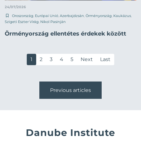
24/07/2026
Oroszország
,
Európai Unió
,
Azerbajdzsán
,
Örményország
,
Kaukázus
,
Szigeti Eszter Virág
,
Nikol Pasinján
Örményország ellentétes érdekek között
1
2
3
4
5
Next
Last
Previous articles
Danube Institute