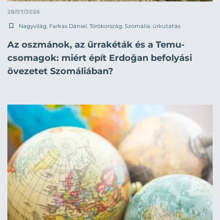
28/07/2026
Nagyvilág
,
Farkas Dániel
,
Törökország
,
Szomália
,
űrkutatás
Az oszmánok, az űrrakéták és a Temu-
csomagok: miért épít Erdoğan befolyási
övezetet Szomáliában?