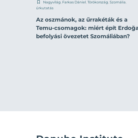
Nagyvilág
,
Farkas Dániel
,
Törökország
,
Szomália
,
űrkutatás
Az oszmánok, az űrrakéták és a
Temu-csomagok: miért épít Erdoğ
befolyási övezetet Szomáliában?