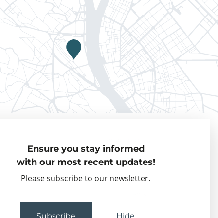
Privacy policy
Ensure you stay informed
Visiting Fellows
with our most recent updates!
Partner organisations
Please subscribe to our newsletter.
Events
Subscribe
Hide