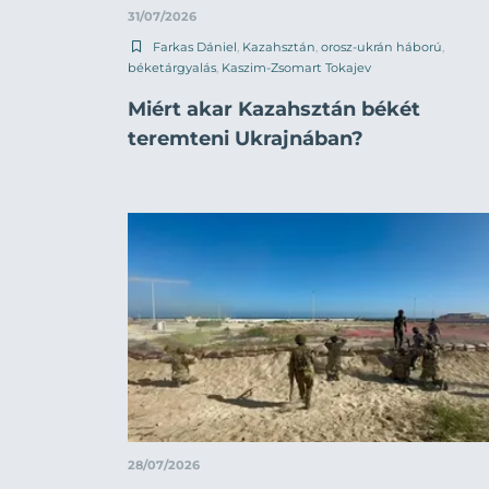
31/07/2026
Farkas Dániel
,
Kazahsztán
,
orosz-ukrán háború
,
béketárgyalás
,
Kaszim-Zsomart Tokajev
Miért akar Kazahsztán békét
teremteni Ukrajnában?
28/07/2026