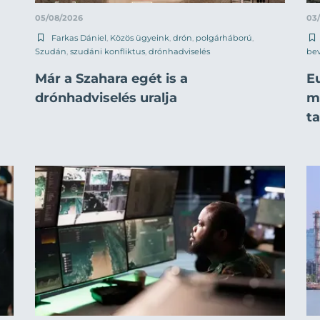
05/08/2026
03
Farkas Dániel
,
Közös ügyeink
,
drón
,
polgárháború
,
Szudán
,
szudáni konfliktus
,
drónhadviselés
be
Már a Szahara egét is a
E
drónhadviselés uralja
mi
t