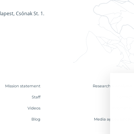
apest, Csónak St. 1.
Mission statement
Research & Analyses
Staff
Contact
Videos
Internship
Blog
Media appearances