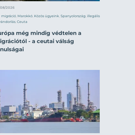
/08/2026
migráció
,
Marokkó
,
Közös ügyeink
,
Spanyolország
,
illegális
vándorlás
,
Ceuta
urópa még mindig védtelen a
grációtól - a ceutai válság
anulságai