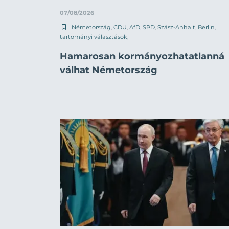
07/08/2026
Németország
,
CDU
,
AfD
,
SPD
,
Szász-Anhalt
,
Berlin
,
tartományi választások
,
Hamarosan kormányozhatatlanná
válhat Németország