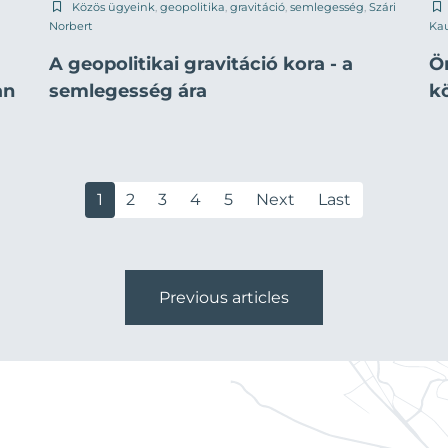
Közös ügyeink
,
geopolitika
,
gravitáció
,
semlegesség
,
Szári
Norbert
Ka
A geopolitikai gravitáció kora - a
Ö
an
semlegesség ára
k
1
2
3
4
5
Next
Last
Previous articles