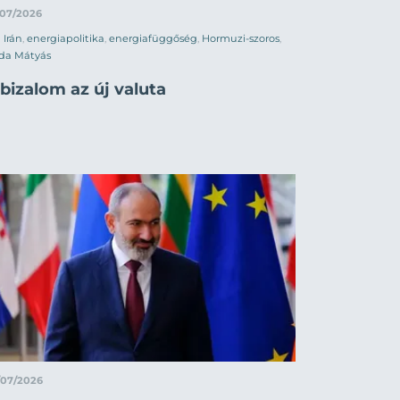
/07/2026
Irán
,
energiapolitika
,
energiafüggőség
,
Hormuzi-szoros
,
da Mátyás
bizalom az új valuta
/07/2026