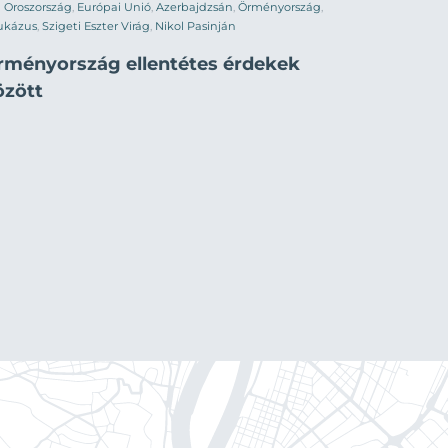
Oroszország
,
Európai Unió
,
Azerbajdzsán
,
Örményország
,
ukázus
,
Szigeti Eszter Virág
,
Nikol Pasinján
rményország ellentétes érdekek
özött