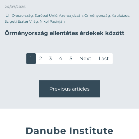
24/07/2026
Oroszország
,
Európai Unió
,
Azerbajdzsán
,
Örményország
,
Kaukázus
,
Szigeti Eszter Virág
,
Nikol Pasinján
Örményország ellentétes érdekek között
1
2
3
4
5
Next
Last
Previous articles
Danube Institute