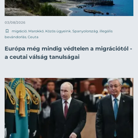
03/08/2026
migráció
,
Marokkó
,
Közös ügyeink
,
Spanyolország
,
illegális
bevándorlás
,
Ceuta
Európa még mindig védtelen a migrációtól -
a ceutai válság tanulságai