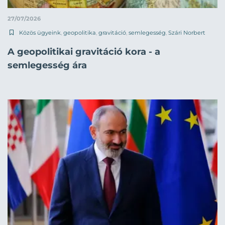
27/07/2026
Közös ügyeink
,
geopolitika
,
gravitáció
,
semlegesség
,
Szári Norbert
A geopolitikai gravitáció kora - a
semlegesség ára