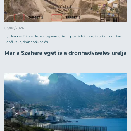
05/08/2026
Farkas Dániel
,
Közös ügyeink
,
drón
,
polgárháború
,
Szudán
,
szudáni
konfliktus
,
drónhadviselés
Már a Szahara egét is a drónhadviselés uralja