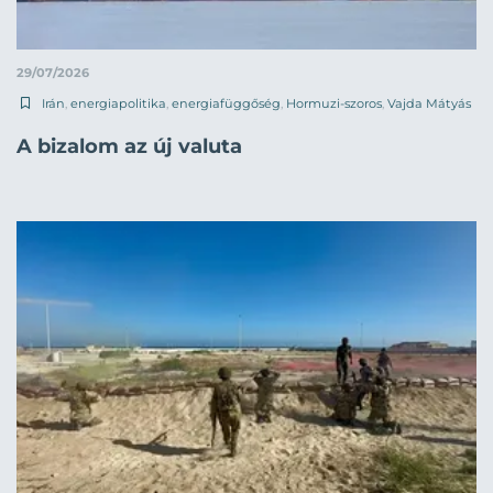
29/07/2026
Irán
,
energiapolitika
,
energiafüggőség
,
Hormuzi-szoros
,
Vajda Mátyás
A bizalom az új valuta