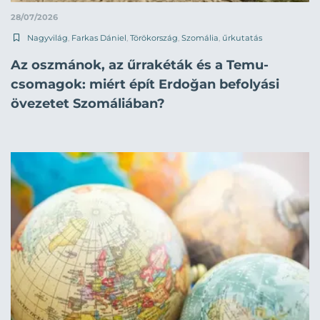
28/07/2026
Nagyvilág
,
Farkas Dániel
,
Törökország
,
Szomália
,
űrkutatás
Az oszmánok, az űrrakéták és a Temu-
csomagok: miért épít Erdoğan befolyási
övezetet Szomáliában?