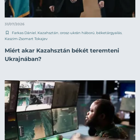
31/07/2026
Farkas Dániel
,
Kazahsztán
,
orosz-ukrán háború
,
béketárgyalás
,
Kaszim-Zsomart Tokajev
Miért akar Kazahsztán békét teremteni
Ukrajnában?