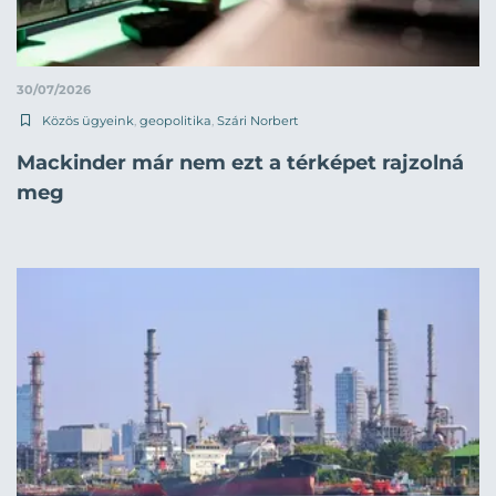
30/07/2026
Közös ügyeink
,
geopolitika
,
Szári Norbert
Mackinder már nem ezt a térképet rajzolná
meg