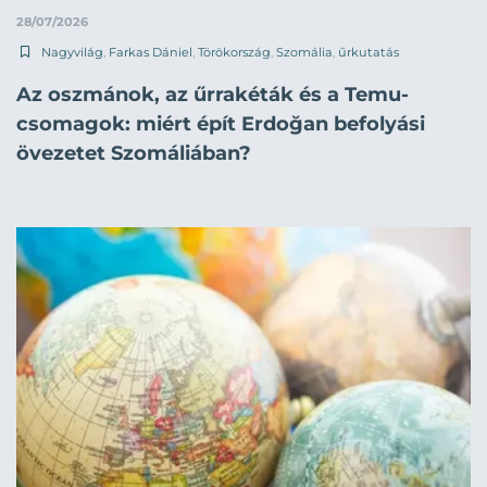
28/07/2026
Nagyvilág
,
Farkas Dániel
,
Törökország
,
Szomália
,
űrkutatás
Az oszmánok, az űrrakéták és a Temu-
csomagok: miért épít Erdoğan befolyási
övezetet Szomáliában?