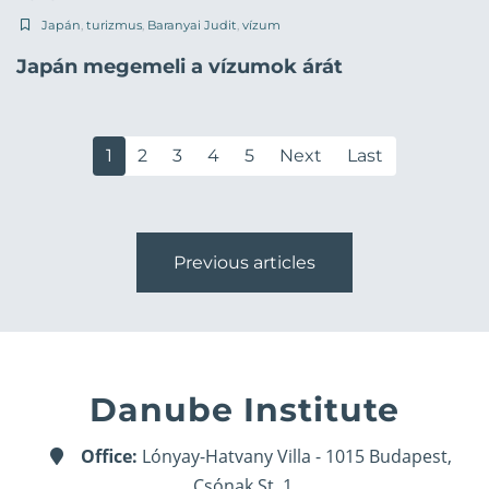
Japán
,
turizmus
,
Baranyai Judit
,
vízum
Japán megemeli a vízumok árát
1
2
3
4
5
Next
Last
Previous articles
Danube Institute
Office:
Lónyay-Hatvany Villa - 1015 Budapest,
Csónak St. 1.