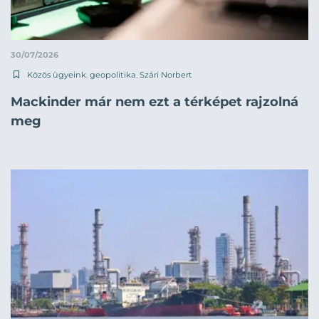
30/07/2026
Közös ügyeink
,
geopolitika
,
Szári Norbert
Mackinder már nem ezt a térképet rajzolná
meg