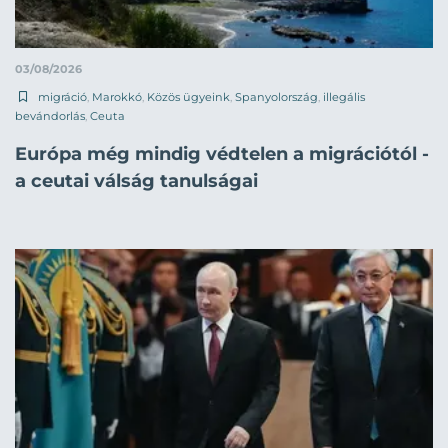
03/08/2026
migráció
,
Marokkó
,
Közös ügyeink
,
Spanyolország
,
illegális
bevándorlás
,
Ceuta
Európa még mindig védtelen a migrációtól -
a ceutai válság tanulságai