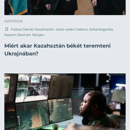
31/07/2026
Farkas Dániel
,
Kazahsztán
,
orosz-ukrán háború
,
béketárgyalás
,
Kaszim-Zsomart Tokajev
Miért akar Kazahsztán békét teremteni
Ukrajnában?