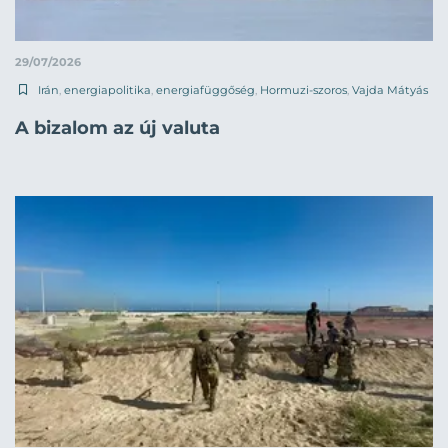
29/07/2026
Irán
,
energiapolitika
,
energiafüggőség
,
Hormuzi-szoros
,
Vajda Mátyás
A bizalom az új valuta