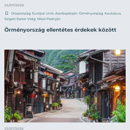
24/07/2026
Oroszország
,
Európai Unió
,
Azerbajdzsán
,
Örményország
,
Kaukázus
,
Szigeti Eszter Virág
,
Nikol Pasinján
Örményország ellentétes érdekek között
23/07/2026