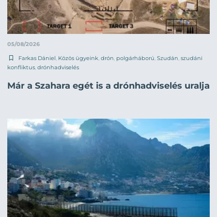
05/08/2026
Farkas Dániel
,
Közös ügyeink
,
drón
,
polgárháború
,
Szudán
,
szudáni
konfliktus
,
drónhadviselés
Már a Szahara egét is a drónhadviselés uralja