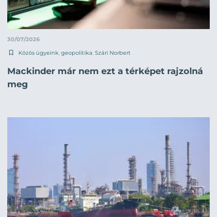
30/07/2026
Közös ügyeink
,
geopolitika
,
Szári Norbert
Mackinder már nem ezt a térképet rajzolná
meg