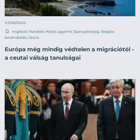
03/08/2026
migráció
,
Marokkó
,
Közös ügyeink
,
Spanyolország
,
illegális
bevándorlás
,
Ceuta
Európa még mindig védtelen a migrációtól -
a ceutai válság tanulságai