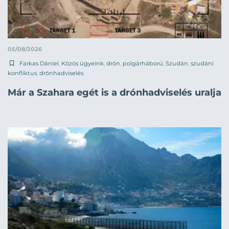
05/08/2026
Farkas Dániel
,
Közös ügyeink
,
drón
,
polgárháború
,
Szudán
,
szudáni
konfliktus
,
drónhadviselés
Már a Szahara egét is a drónhadviselés uralja