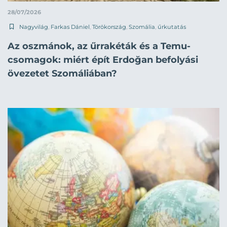
28/07/2026
Nagyvilág
,
Farkas Dániel
,
Törökország
,
Szomália
,
űrkutatás
Az oszmánok, az űrrakéták és a Temu-
csomagok: miért épít Erdoğan befolyási
övezetet Szomáliában?