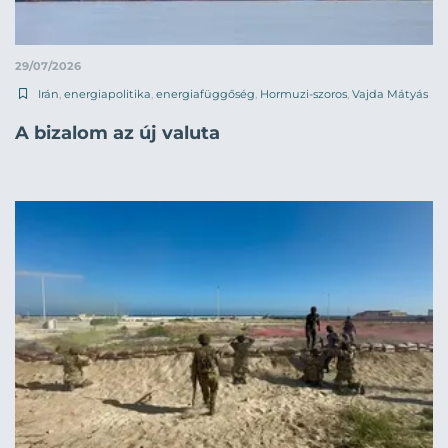
29/07/2026
Irán
,
energiapolitika
,
energiafüggőség
,
Hormuzi-szoros
,
Vajda Mátyás
A bizalom az új valuta