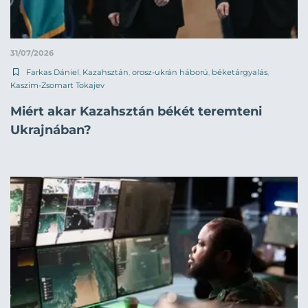
31/07/2026
Farkas Dániel
,
Kazahsztán
,
orosz-ukrán háború
,
béketárgyalás
,
Kaszim-Zsomart Tokajev
Miért akar Kazahsztán békét teremteni
Ukrajnában?