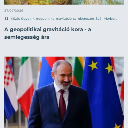
27/07/2026
Közös ügyeink
,
geopolitika
,
gravitáció
,
semlegesség
,
Szári Norbert
A geopolitikai gravitáció kora - a
semlegesség ára