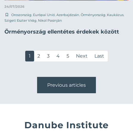
24/07/2026
Oroszország
,
Európai Unió
,
Azerbajdzsán
,
Örményország
,
Kaukázus
,
Szigeti Eszter Virág
,
Nikol Pasinján
Örményország ellentétes érdekek között
1
2
3
4
5
Next
Last
Previous articles
Danube Institute