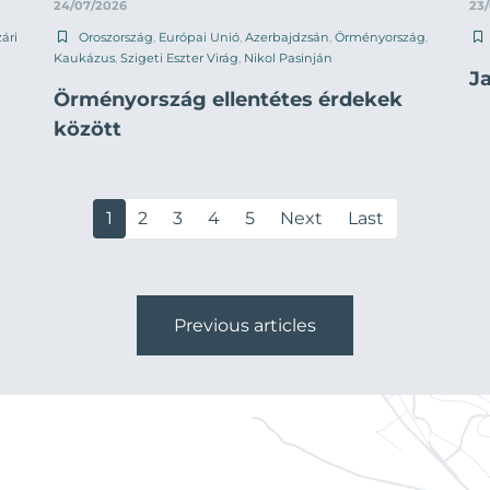
24/07/2026
23
ári
Oroszország
,
Európai Unió
,
Azerbajdzsán
,
Örményország
,
Kaukázus
,
Szigeti Eszter Virág
,
Nikol Pasinján
J
Örményország ellentétes érdekek
között
1
2
3
4
5
Next
Last
Previous articles