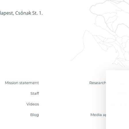
apest, Csónak St. 1.
Mission statement
Research & Analyses
Staff
Contact
Videos
Internship
Blog
Media appearances