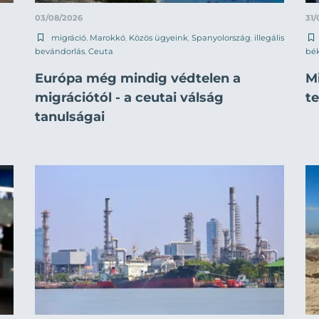
03/08/2026
31/
migráció
,
Marokkó
,
Közös ügyeink
,
Spanyolország
,
illegális
bevándorlás
,
Ceuta
bék
Európa még mindig védtelen a
M
migrációtól - a ceutai válság
t
tanulságai