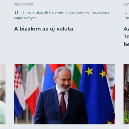
29/07/2026
28
Irán
,
energiapolitika
,
energiafüggőség
,
Hormuzi-szoros
,
Vajda Mátyás
űrk
A bizalom az új valuta
A
T
b