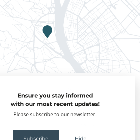
Privacy policy
Ensure you stay informed
Visiting Fellows
with our most recent updates!
Partner organisations
Please subscribe to our newsletter.
Events
Subscribe
Hide