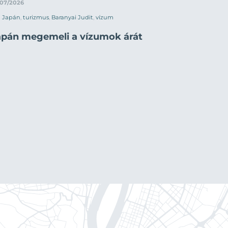
/07/2026
Japán
,
turizmus
,
Baranyai Judit
,
vízum
apán megemeli a vízumok árát