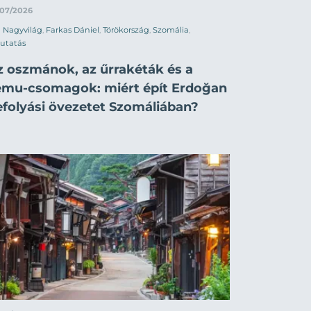
/07/2026
Nagyvilág
,
Farkas Dániel
,
Törökország
,
Szomália
,
utatás
z oszmánok, az űrrakéták és a
emu-csomagok: miért épít Erdoğan
efolyási övezetet Szomáliában?