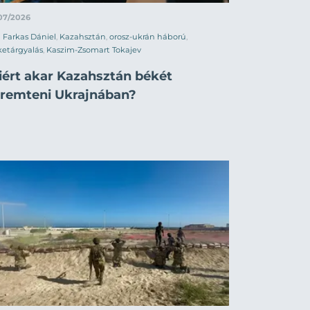
07/2026
Farkas Dániel
,
Kazahsztán
,
orosz-ukrán háború
,
etárgyalás
,
Kaszim-Zsomart Tokajev
iért akar Kazahsztán békét
eremteni Ukrajnában?