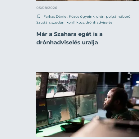
05/08/2026
Farkas Dániel
,
Közös ügyeink
,
drón
,
polgárháború
,
Szudán
,
szudáni konfliktus
,
drónhadviselés
Már a Szahara egét is a
drónhadviselés uralja