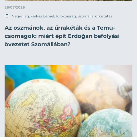
28/07/2026
Nagyvilág
,
Farkas Dániel
,
Törökország
,
Szomália
,
űrkutatás
Az oszmánok, az űrrakéták és a Temu-
csomagok: miért épít Erdoğan befolyási
övezetet Szomáliában?