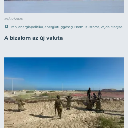
29/07/2026
Irán
,
energiapolitika
,
energiafüggőség
,
Hormuzi-szoros
,
Vajda Mátyás
A bizalom az új valuta