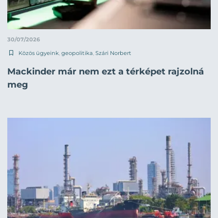
30/07/2026
Közös ügyeink
,
geopolitika
,
Szári Norbert
Mackinder már nem ezt a térképet rajzolná
meg