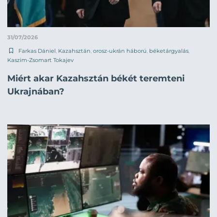
31/07/2026
Farkas Dániel
,
Kazahsztán
,
orosz-ukrán háború
,
béketárgyalás
,
Kaszim-Zsomart Tokajev
Miért akar Kazahsztán békét teremteni
Ukrajnában?