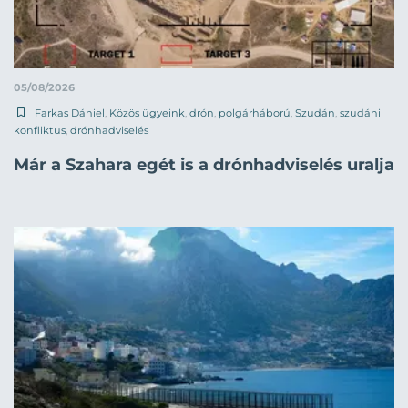
05/08/2026
Farkas Dániel
,
Közös ügyeink
,
drón
,
polgárháború
,
Szudán
,
szudáni
konfliktus
,
drónhadviselés
Már a Szahara egét is a drónhadviselés uralja