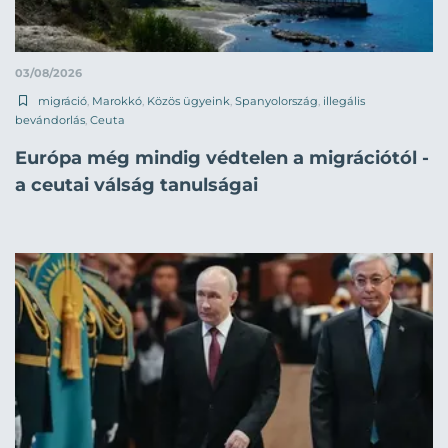
03/08/2026
migráció
,
Marokkó
,
Közös ügyeink
,
Spanyolország
,
illegális
bevándorlás
,
Ceuta
Európa még mindig védtelen a migrációtól -
a ceutai válság tanulságai