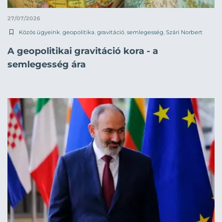
27/07/2026
Közös ügyeink
,
geopolitika
,
gravitáció
,
semlegesség
,
Szári Norbert
A geopolitikai gravitáció kora - a
semlegesség ára