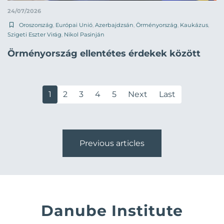
24/07/2026
Oroszország
,
Európai Unió
,
Azerbajdzsán
,
Örményország
,
Kaukázus
,
Szigeti Eszter Virág
,
Nikol Pasinján
Örményország ellentétes érdekek között
1
2
3
4
5
Next
Last
Previous articles
Danube Institute