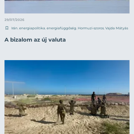
29/07/2026
Irán
,
energiapolitika
,
energiafüggőség
,
Hormuzi-szoros
,
Vajda Mátyás
A bizalom az új valuta