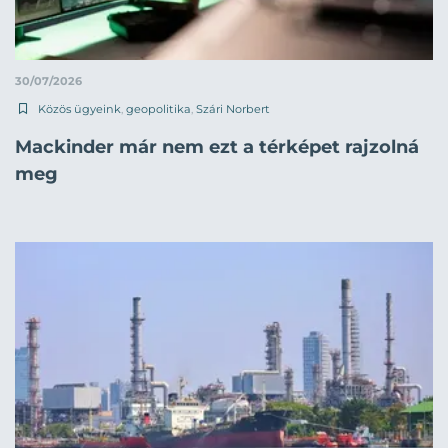
30/07/2026
Közös ügyeink
,
geopolitika
,
Szári Norbert
Mackinder már nem ezt a térképet rajzolná
meg