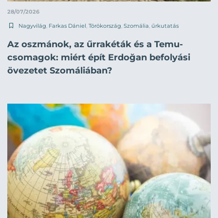
28/07/2026
Nagyvilág
,
Farkas Dániel
,
Törökország
,
Szomália
,
űrkutatás
Az oszmánok, az űrrakéták és a Temu-
csomagok: miért épít Erdoğan befolyási
övezetet Szomáliában?