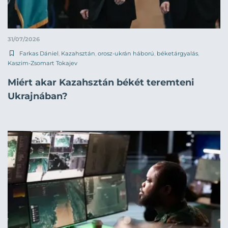
31/07/2026
Farkas Dániel
,
Kazahsztán
,
orosz-ukrán háború
,
béketárgyalás
,
Kaszim-Zsomart Tokajev
Miért akar Kazahsztán békét teremteni
Ukrajnában?