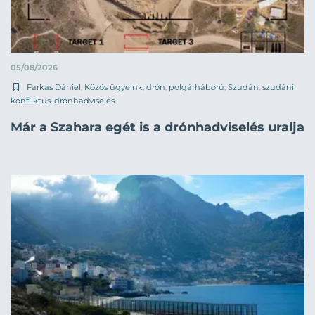
05/08/2026
Farkas Dániel
,
Közös ügyeink
,
drón
,
polgárháború
,
Szudán
,
szudáni
konfliktus
,
drónhadviselés
Már a Szahara egét is a drónhadviselés uralja