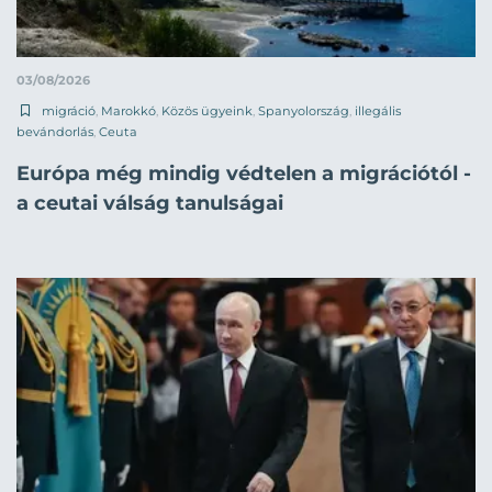
03/08/2026
migráció
,
Marokkó
,
Közös ügyeink
,
Spanyolország
,
illegális
bevándorlás
,
Ceuta
Európa még mindig védtelen a migrációtól -
a ceutai válság tanulságai