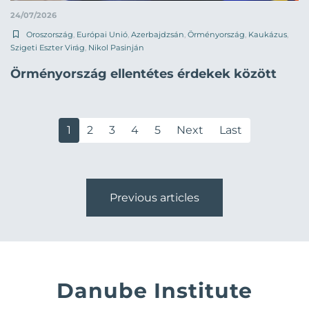
24/07/2026
Oroszország
,
Európai Unió
,
Azerbajdzsán
,
Örményország
,
Kaukázus
,
Szigeti Eszter Virág
,
Nikol Pasinján
Örményország ellentétes érdekek között
1
2
3
4
5
Next
Last
Previous articles
Danube Institute