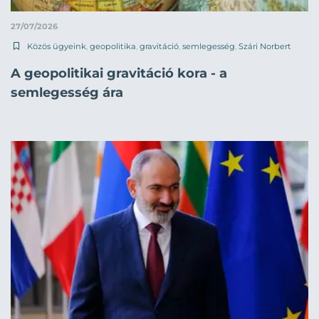
27/07/2026
Közös ügyeink
,
geopolitika
,
gravitáció
,
semlegesség
,
Szári Norbert
A geopolitikai gravitáció kora - a
semlegesség ára