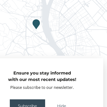
Privacy policy
Ensure you stay informed
Visiting Fellows
with our most recent updates!
Partner organisations
Please subscribe to our newsletter.
Events
Subscribe
Hide