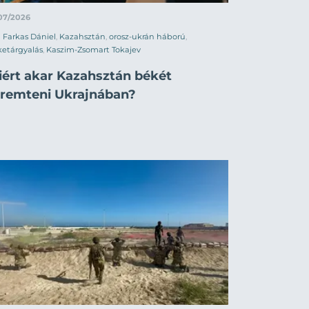
07/2026
Farkas Dániel
,
Kazahsztán
,
orosz-ukrán háború
,
etárgyalás
,
Kaszim-Zsomart Tokajev
iért akar Kazahsztán békét
eremteni Ukrajnában?