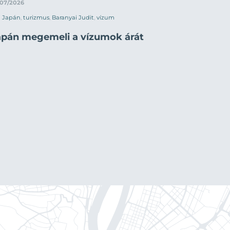
/07/2026
Japán
,
turizmus
,
Baranyai Judit
,
vízum
apán megemeli a vízumok árát