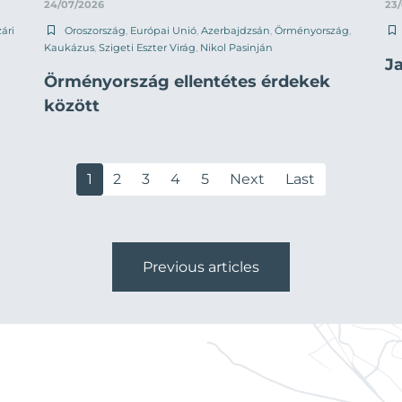
24/07/2026
23
ári
Oroszország
,
Európai Unió
,
Azerbajdzsán
,
Örményország
,
Kaukázus
,
Szigeti Eszter Virág
,
Nikol Pasinján
J
Örményország ellentétes érdekek
között
1
2
3
4
5
Next
Last
Previous articles