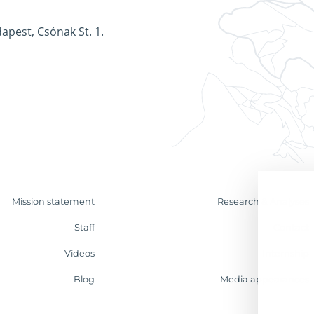
apest, Csónak St. 1.
Mission statement
Research & Analyses
Staff
Contact
Videos
Internship
Blog
Media appearances