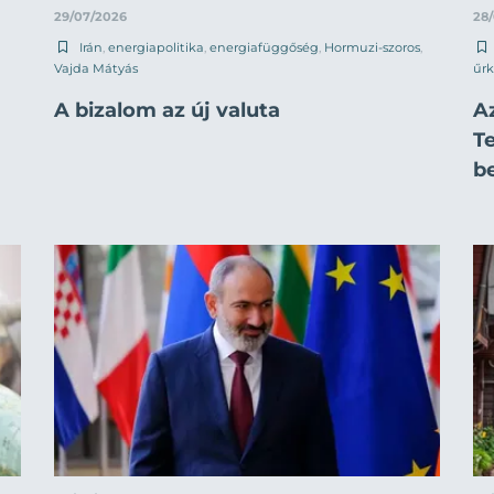
29/07/2026
28
Irán
,
energiapolitika
,
energiafüggőség
,
Hormuzi-szoros
,
Vajda Mátyás
űrk
A bizalom az új valuta
A
T
b