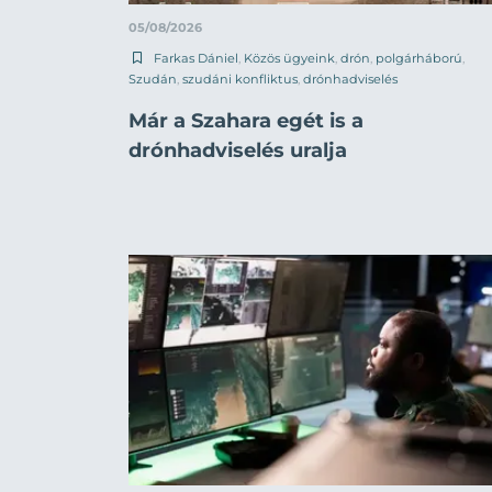
05/08/2026
Farkas Dániel
,
Közös ügyeink
,
drón
,
polgárháború
,
Szudán
,
szudáni konfliktus
,
drónhadviselés
Már a Szahara egét is a
drónhadviselés uralja