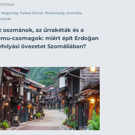
/07/2026
Nagyvilág
,
Farkas Dániel
,
Törökország
,
Szomália
,
utatás
z oszmánok, az űrrakéták és a
emu-csomagok: miért épít Erdoğan
efolyási övezetet Szomáliában?