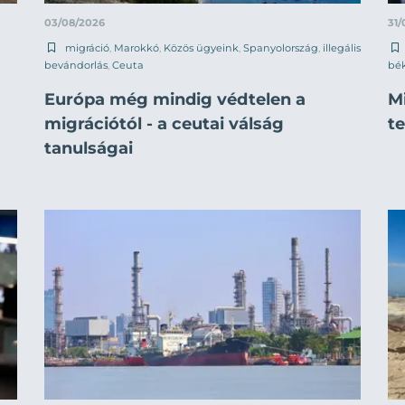
03/08/2026
31/
migráció
,
Marokkó
,
Közös ügyeink
,
Spanyolország
,
illegális
bevándorlás
,
Ceuta
bék
Európa még mindig védtelen a
M
migrációtól - a ceutai válság
t
tanulságai