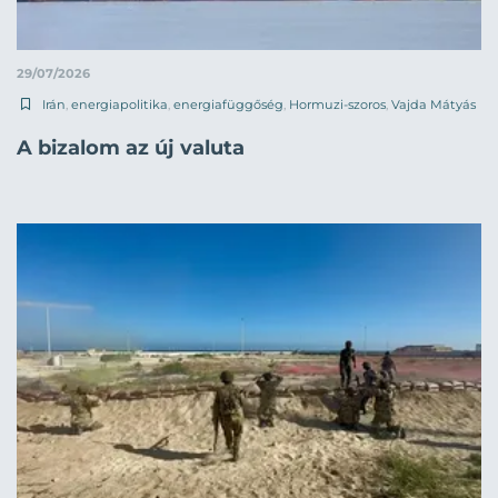
29/07/2026
Irán
,
energiapolitika
,
energiafüggőség
,
Hormuzi-szoros
,
Vajda Mátyás
A bizalom az új valuta