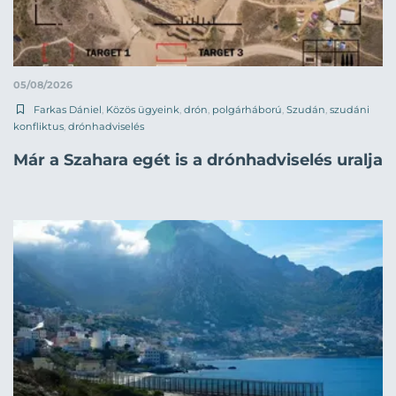
05/08/2026
Farkas Dániel
,
Közös ügyeink
,
drón
,
polgárháború
,
Szudán
,
szudáni
konfliktus
,
drónhadviselés
Már a Szahara egét is a drónhadviselés uralja