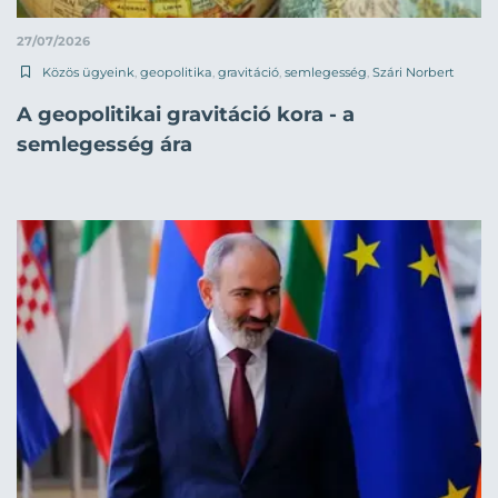
27/07/2026
Közös ügyeink
,
geopolitika
,
gravitáció
,
semlegesség
,
Szári Norbert
A geopolitikai gravitáció kora - a
semlegesség ára