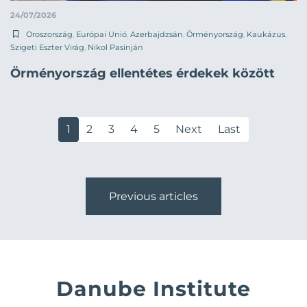
24/07/2026
Oroszország
,
Európai Unió
,
Azerbajdzsán
,
Örményország
,
Kaukázus
,
Szigeti Eszter Virág
,
Nikol Pasinján
Örményország ellentétes érdekek között
1
2
3
4
5
Next
Last
Previous articles
Danube Institute