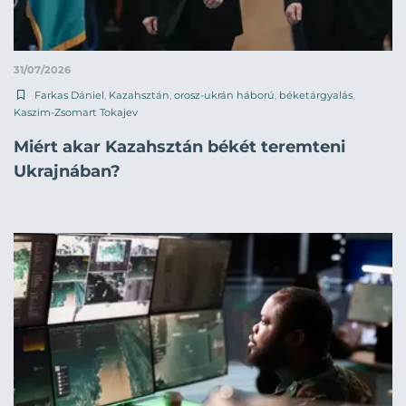
31/07/2026
Farkas Dániel
,
Kazahsztán
,
orosz-ukrán háború
,
béketárgyalás
,
Kaszim-Zsomart Tokajev
Miért akar Kazahsztán békét teremteni
Ukrajnában?