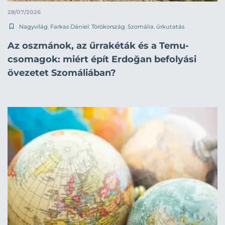
28/07/2026
Nagyvilág
,
Farkas Dániel
,
Törökország
,
Szomália
,
űrkutatás
Az oszmánok, az űrrakéták és a Temu-
csomagok: miért épít Erdoğan befolyási
övezetet Szomáliában?