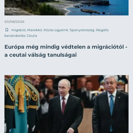
03/08/2026
migráció
,
Marokkó
,
Közös ügyeink
,
Spanyolország
,
illegális
bevándorlás
,
Ceuta
Európa még mindig védtelen a migrációtól -
a ceutai válság tanulságai