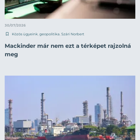
30/07/2026
Közös ügyeink
,
geopolitika
,
Szári Norbert
Mackinder már nem ezt a térképet rajzolná
meg