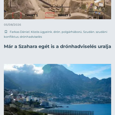
05/08/2026
Farkas Dániel
,
Közös ügyeink
,
drón
,
polgárháború
,
Szudán
,
szudáni
konfliktus
,
drónhadviselés
Már a Szahara egét is a drónhadviselés uralja