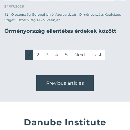
24/07/2026
Oroszország
,
Európai Unió
,
Azerbajdzsán
,
Örményország
,
Kaukázus
,
Szigeti Eszter Virág
,
Nikol Pasinján
Örményország ellentétes érdekek között
1
2
3
4
5
Next
Last
Previous articles
Danube Institute