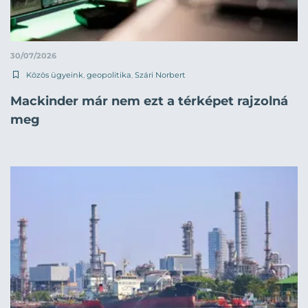
30/07/2026
Közös ügyeink
,
geopolitika
,
Szári Norbert
Mackinder már nem ezt a térképet rajzolná
meg