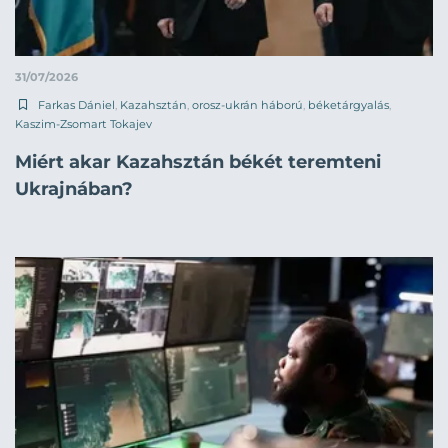
31/07/2026
Farkas Dániel
,
Kazahsztán
,
orosz-ukrán háború
,
béketárgyalás
,
Kaszim-Zsomart Tokajev
Miért akar Kazahsztán békét teremteni
Ukrajnában?