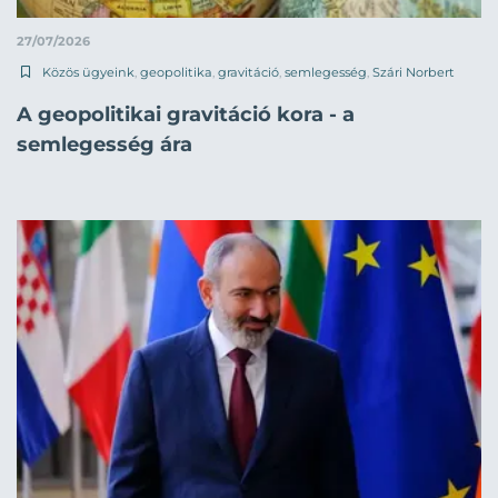
27/07/2026
Közös ügyeink
,
geopolitika
,
gravitáció
,
semlegesség
,
Szári Norbert
A geopolitikai gravitáció kora - a
semlegesség ára