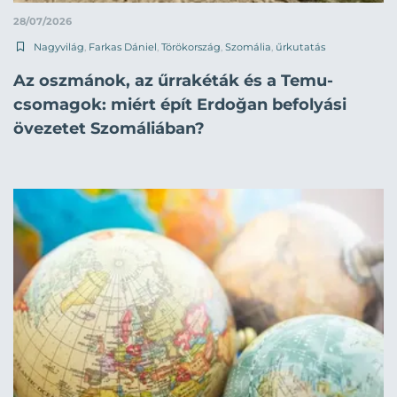
28/07/2026
Nagyvilág
,
Farkas Dániel
,
Törökország
,
Szomália
,
űrkutatás
Az oszmánok, az űrrakéták és a Temu-
csomagok: miért épít Erdoğan befolyási
övezetet Szomáliában?