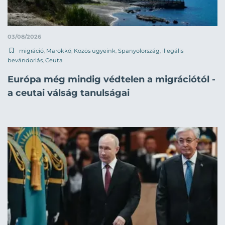
03/08/2026
migráció
,
Marokkó
,
Közös ügyeink
,
Spanyolország
,
illegális
bevándorlás
,
Ceuta
Európa még mindig védtelen a migrációtól -
a ceutai válság tanulságai