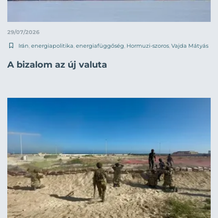
29/07/2026
Irán
,
energiapolitika
,
energiafüggőség
,
Hormuzi-szoros
,
Vajda Mátyás
A bizalom az új valuta