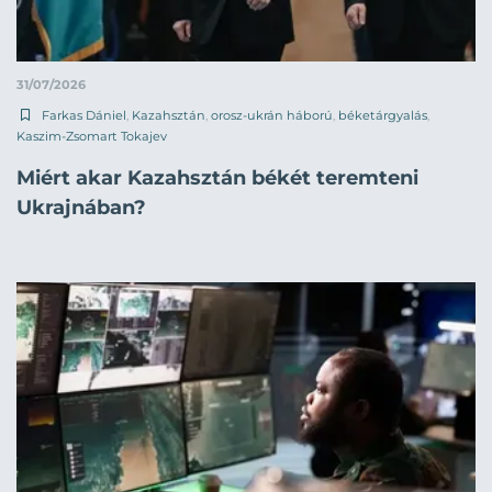
31/07/2026
Farkas Dániel
,
Kazahsztán
,
orosz-ukrán háború
,
béketárgyalás
,
Kaszim-Zsomart Tokajev
Miért akar Kazahsztán békét teremteni
Ukrajnában?