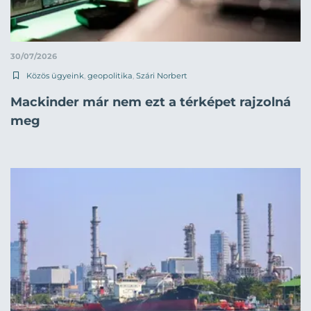
30/07/2026
Közös ügyeink
,
geopolitika
,
Szári Norbert
Mackinder már nem ezt a térképet rajzolná
meg