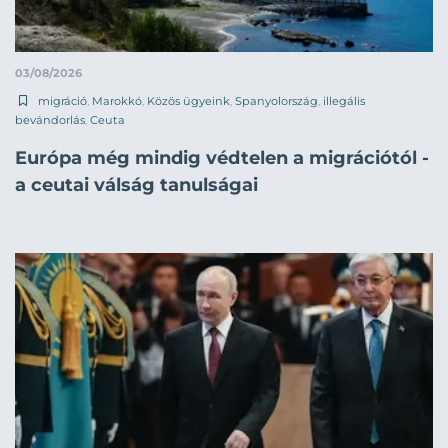
03/08/2026
migráció
,
Marokkó
,
Közös ügyeink
,
Spanyolország
,
illegális
bevándorlás
,
Ceuta
Európa még mindig védtelen a migrációtól -
a ceutai válság tanulságai