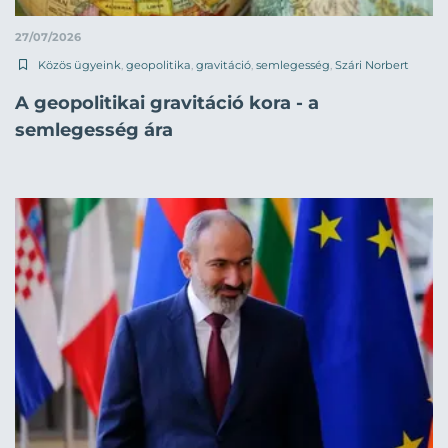
27/07/2026
Közös ügyeink
,
geopolitika
,
gravitáció
,
semlegesség
,
Szári Norbert
A geopolitikai gravitáció kora - a
semlegesség ára