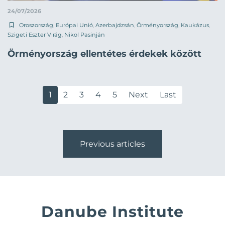
24/07/2026
Oroszország
,
Európai Unió
,
Azerbajdzsán
,
Örményország
,
Kaukázus
,
Szigeti Eszter Virág
,
Nikol Pasinján
Örményország ellentétes érdekek között
1
2
3
4
5
Next
Last
Previous articles
Danube Institute