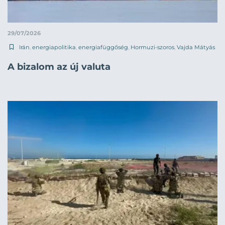
29/07/2026
Irán
,
energiapolitika
,
energiafüggőség
,
Hormuzi-szoros
,
Vajda Mátyás
A bizalom az új valuta