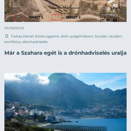
05/08/2026
Farkas Dániel
,
Közös ügyeink
,
drón
,
polgárháború
,
Szudán
,
szudáni
konfliktus
,
drónhadviselés
Már a Szahara egét is a drónhadviselés uralja