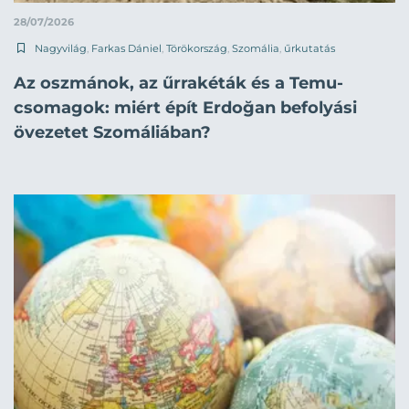
28/07/2026
Nagyvilág
,
Farkas Dániel
,
Törökország
,
Szomália
,
űrkutatás
Az oszmánok, az űrrakéták és a Temu-
csomagok: miért épít Erdoğan befolyási
övezetet Szomáliában?