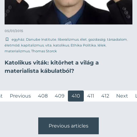
05/01/2015
egyház
,
Danube Institute
,
liberalizmus
,
élet
,
gazdaság
,
társadalom
,
életmód
,
kapitalizmus
,
vita
,
katolikus
,
Ethika Politika
,
lélek
,
materializmus
,
Thomas Storck
Katolikus viták: kitörhet a világ a
materialista kábulatból?
st
Previous
408
409
410
411
412
Next
Previous articles