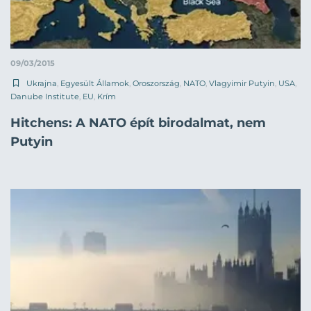
09/03/2015
Ukrajna
,
Egyesült Államok
,
Oroszország
,
NATO
,
Vlagyimir Putyin
,
USA
,
Danube Institute
,
EU
,
Krím
Hitchens: A NATO épít birodalmat, nem
Putyin