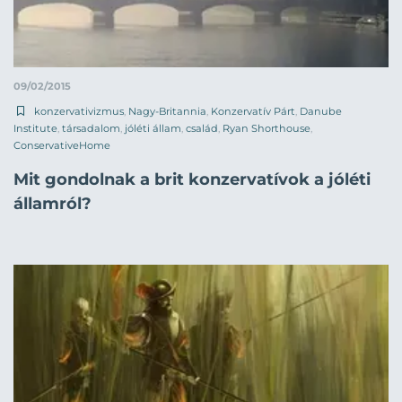
09/02/2015
konzervativizmus
,
Nagy-Britannia
,
Konzervatív Párt
,
Danube
Institute
,
társadalom
,
jóléti állam
,
család
,
Ryan Shorthouse
,
ConservativeHome
Mit gondolnak a brit konzervatívok a jóléti
államról?