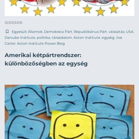
12/01/2015
Egyesült Államok
,
Demokrata Párt
,
Republikánus Párt
,
választás
,
USA
,
Danube Institute
,
politika
,
társadalom
,
Acton Institute
,
egység
,
Joe
Carter
,
Acton Institute Power Blog
Amerikai kétpártrendszer:
különbözőségben az egység