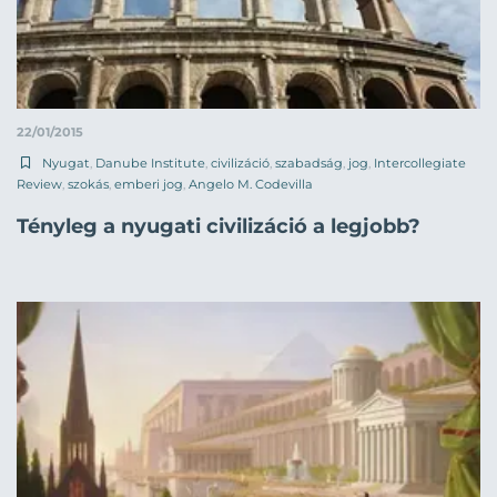
22/01/2015
Nyugat
,
Danube Institute
,
civilizáció
,
szabadság
,
jog
,
Intercollegiate
Review
,
szokás
,
emberi jog
,
Angelo M. Codevilla
Tényleg a nyugati civilizáció a legjobb?