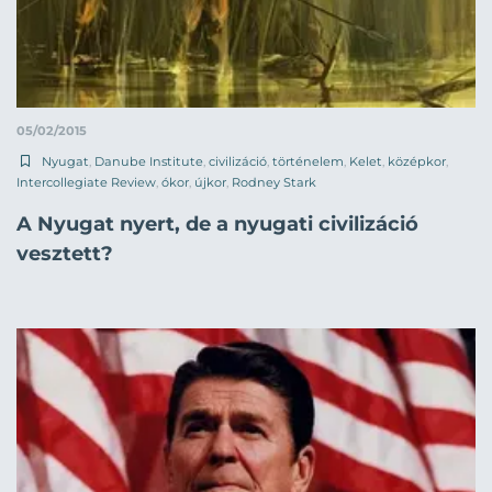
05/02/2015
Nyugat
,
Danube Institute
,
civilizáció
,
történelem
,
Kelet
,
középkor
,
Intercollegiate Review
,
ókor
,
újkor
,
Rodney Stark
A Nyugat nyert, de a nyugati civilizáció
vesztett?