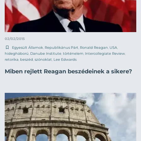
02/02/2015
Egyesült Államok
,
Republikánus Párt
,
Ronald Reagan
,
USA
,
hidegháború
,
Danube Institute
,
történelem
,
Intercollegiate Review
,
retorika
,
beszéd
,
szónoklat
,
Lee Edwards
Miben rejlett Reagan beszédeinek a sikere?