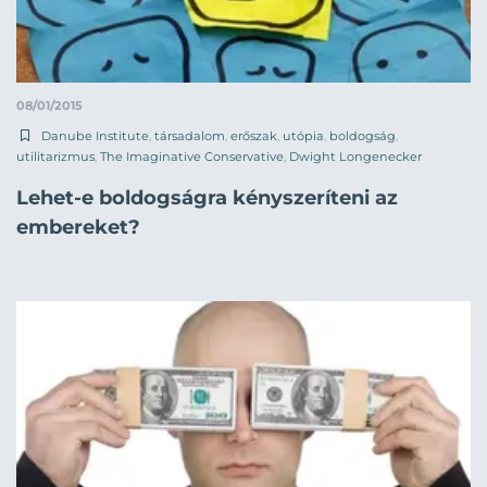
08/01/2015
Danube Institute
,
társadalom
,
erőszak
,
utópia
,
boldogság
,
utilitarizmus
,
The Imaginative Conservative
,
Dwight Longenecker
Lehet-e boldogságra kényszeríteni az
embereket?