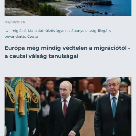
03/08/2026
migráció
,
Marokkó
,
Közös ügyeink
,
Spanyolország
,
illegális
bevándorlás
,
Ceuta
Európa még mindig védtelen a migrációtól -
a ceutai válság tanulságai