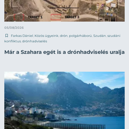
05/08/2026
Farkas Dániel
,
Közös ügyeink
,
drón
,
polgárháború
,
Szudán
,
szudáni
konfliktus
,
drónhadviselés
Már a Szahara egét is a drónhadviselés uralja