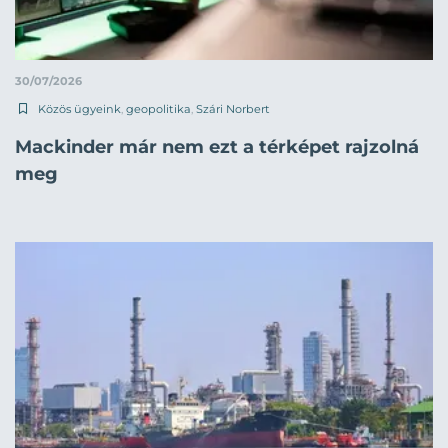
30/07/2026
Közös ügyeink
,
geopolitika
,
Szári Norbert
Mackinder már nem ezt a térképet rajzolná
meg