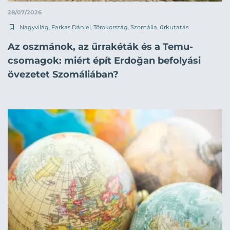
28/07/2026
Nagyvilág
,
Farkas Dániel
,
Törökország
,
Szomália
,
űrkutatás
Az oszmánok, az űrrakéták és a Temu-
csomagok: miért épít Erdoğan befolyási
övezetet Szomáliában?