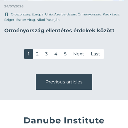
24/07/2026
Oroszország
,
Európai Unió
,
Azerbajdzsán
,
Örményország
,
Kaukázus
,
Szigeti Eszter Virág
,
Nikol Pasinján
Örményország ellentétes érdekek között
1
2
3
4
5
Next
Last
Previous articles
Danube Institute