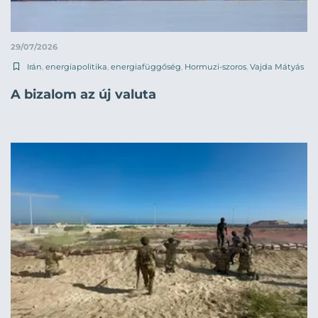
29/07/2026
Irán
,
energiapolitika
,
energiafüggőség
,
Hormuzi-szoros
,
Vajda Mátyás
A bizalom az új valuta