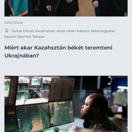
31/07/2026
Farkas Dániel
,
Kazahsztán
,
orosz-ukrán háború
,
béketárgyalás
,
Kaszim-Zsomart Tokajev
Miért akar Kazahsztán békét teremteni
Ukrajnában?