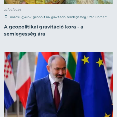
27/07/2026
Közös ügyeink
,
geopolitika
,
gravitáció
,
semlegesség
,
Szári Norbert
A geopolitikai gravitáció kora - a
semlegesség ára