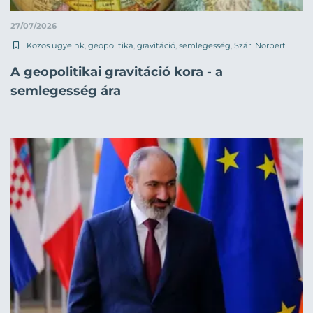
27/07/2026
Közös ügyeink
,
geopolitika
,
gravitáció
,
semlegesség
,
Szári Norbert
A geopolitikai gravitáció kora - a
semlegesség ára