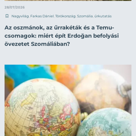
28/07/2026
Nagyvilág
,
Farkas Dániel
,
Törökország
,
Szomália
,
űrkutatás
Az oszmánok, az űrrakéták és a Temu-
csomagok: miért épít Erdoğan befolyási
övezetet Szomáliában?