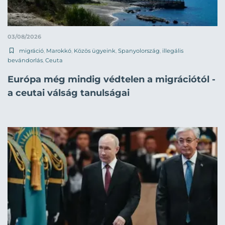
03/08/2026
migráció
,
Marokkó
,
Közös ügyeink
,
Spanyolország
,
illegális
bevándorlás
,
Ceuta
Európa még mindig védtelen a migrációtól -
a ceutai válság tanulságai