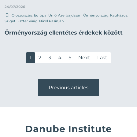
24/07/2026
Oroszország
,
Európai Unió
,
Azerbajdzsán
,
Örményország
,
Kaukázus
,
Szigeti Eszter Virág
,
Nikol Pasinján
Örményország ellentétes érdekek között
1
2
3
4
5
Next
Last
Previous articles
Danube Institute