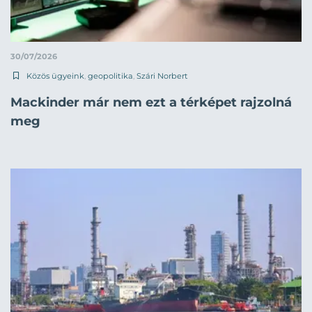
30/07/2026
Közös ügyeink
,
geopolitika
,
Szári Norbert
Mackinder már nem ezt a térképet rajzolná
meg