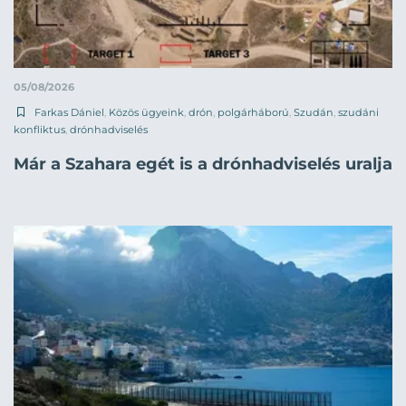
05/08/2026
Farkas Dániel
,
Közös ügyeink
,
drón
,
polgárháború
,
Szudán
,
szudáni
konfliktus
,
drónhadviselés
Már a Szahara egét is a drónhadviselés uralja