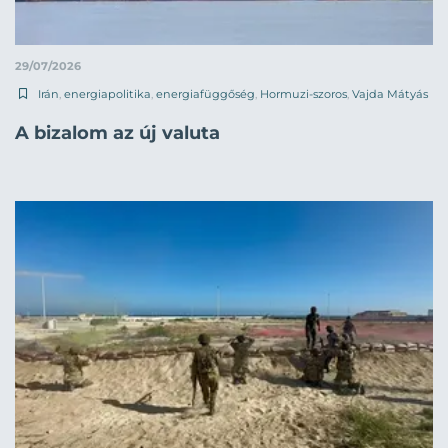
29/07/2026
Irán
,
energiapolitika
,
energiafüggőség
,
Hormuzi-szoros
,
Vajda Mátyás
A bizalom az új valuta