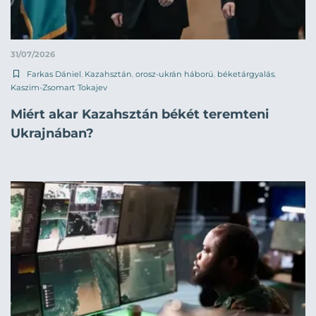
31/07/2026
Farkas Dániel
,
Kazahsztán
,
orosz-ukrán háború
,
béketárgyalás
,
Kaszim-Zsomart Tokajev
Miért akar Kazahsztán békét teremteni
Ukrajnában?