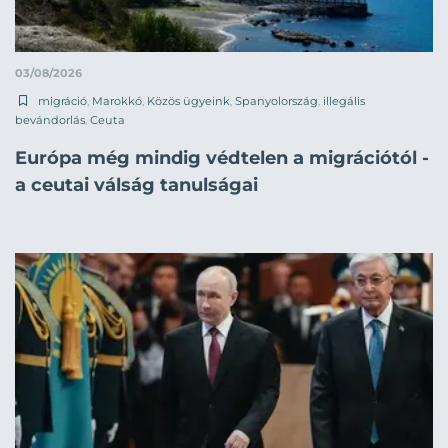
03/08/2026
migráció
,
Marokkó
,
Közös ügyeink
,
Spanyolország
,
illegális
bevándorlás
,
Ceuta
Európa még mindig védtelen a migrációtól -
a ceutai válság tanulságai