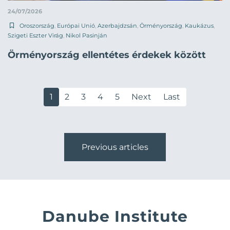
24/07/2026
Oroszország
,
Európai Unió
,
Azerbajdzsán
,
Örményország
,
Kaukázus
,
Szigeti Eszter Virág
,
Nikol Pasinján
Örményország ellentétes érdekek között
1
2
3
4
5
Next
Last
Previous articles
Danube Institute