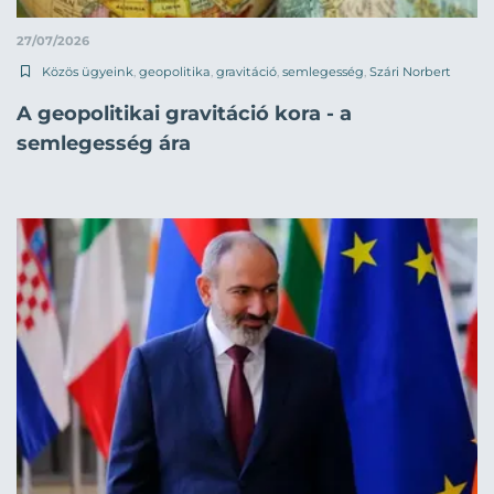
27/07/2026
Közös ügyeink
,
geopolitika
,
gravitáció
,
semlegesség
,
Szári Norbert
A geopolitikai gravitáció kora - a
semlegesség ára