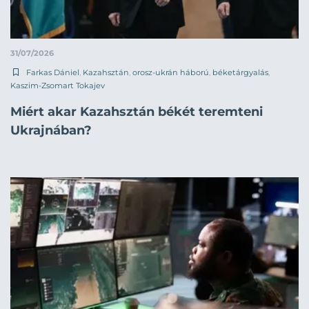
31/07/2026
Farkas Dániel
,
Kazahsztán
,
orosz-ukrán háború
,
béketárgyalás
,
Kaszim-Zsomart Tokajev
Miért akar Kazahsztán békét teremteni
Ukrajnában?