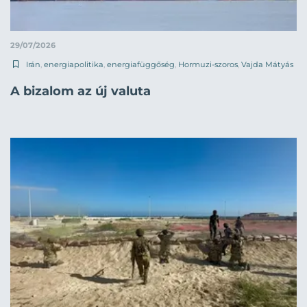
29/07/2026
Irán
,
energiapolitika
,
energiafüggőség
,
Hormuzi-szoros
,
Vajda Mátyás
A bizalom az új valuta