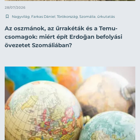
28/07/2026
Nagyvilág
,
Farkas Dániel
,
Törökország
,
Szomália
,
űrkutatás
Az oszmánok, az űrrakéták és a Temu-
csomagok: miért épít Erdoğan befolyási
övezetet Szomáliában?