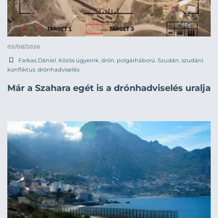
05/08/2026
Farkas Dániel
,
Közös ügyeink
,
drón
,
polgárháború
,
Szudán
,
szudáni
konfliktus
,
drónhadviselés
Már a Szahara egét is a drónhadviselés uralja