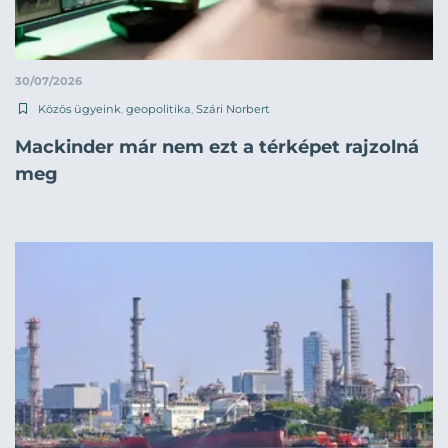
30/07/2026
Közös ügyeink
,
geopolitika
,
Szári Norbert
Mackinder már nem ezt a térképet rajzolná
meg