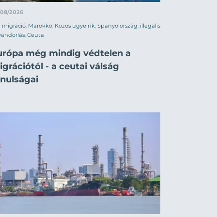
/08/2026
migráció
,
Marokkó
,
Közös ügyeink
,
Spanyolország
,
illegális
vándorlás
,
Ceuta
urópa még mindig védtelen a
grációtól - a ceutai válság
anulságai