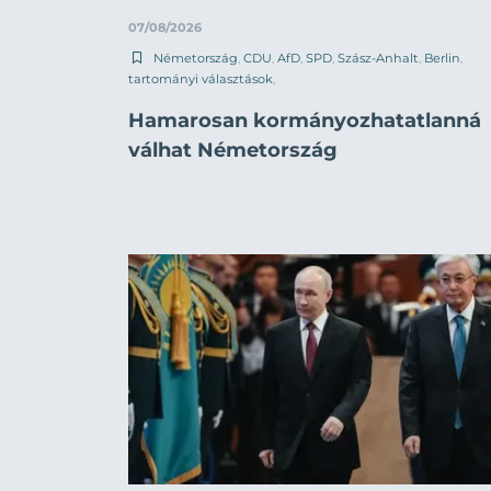
07/08/2026
Németország
,
CDU
,
AfD
,
SPD
,
Szász-Anhalt
,
Berlin
,
tartományi választások
,
Hamarosan kormányozhatatlanná
válhat Németország