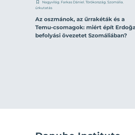
Nagyvilág
,
Farkas Dániel
,
Törökország
,
Szomália
,
űrkutatás
Az oszmánok, az űrrakéták és a
Temu-csomagok: miért épít Erdoğ
befolyási övezetet Szomáliában?