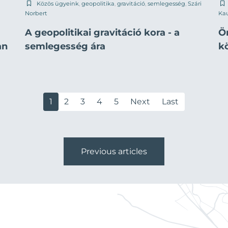
Közös ügyeink
,
geopolitika
,
gravitáció
,
semlegesség
,
Szári
Norbert
Ka
A geopolitikai gravitáció kora - a
Ö
an
semlegesség ára
k
1
2
3
4
5
Next
Last
Previous articles