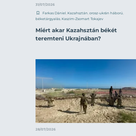
31/07/2026
Farkas Dániel
,
Kazahsztán
,
orosz-ukrán háború
,
béketárgyalás
,
Kaszim-Zsomart Tokajev
Miért akar Kazahsztán békét
teremteni Ukrajnában?
28/07/2026