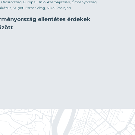
Oroszország
,
Európai Unió
,
Azerbajdzsán
,
Örményország
,
ukázus
,
Szigeti Eszter Virág
,
Nikol Pasinján
rményország ellentétes érdekek
özött