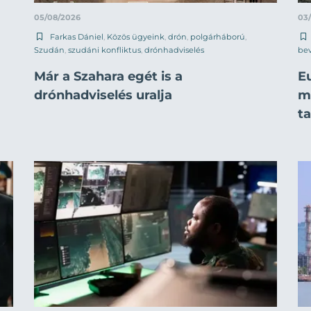
05/08/2026
03
Farkas Dániel
,
Közös ügyeink
,
drón
,
polgárháború
,
Szudán
,
szudáni konfliktus
,
drónhadviselés
be
Már a Szahara egét is a
E
drónhadviselés uralja
mi
t