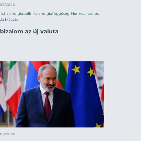
/07/2026
Irán
,
energiapolitika
,
energiafüggőség
,
Hormuzi-szoros
,
da Mátyás
bizalom az új valuta
/07/2026