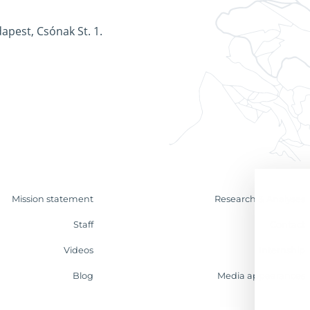
apest, Csónak St. 1.
Mission statement
Research & Analyses
Staff
Contact
Videos
Internship
Blog
Media appearances