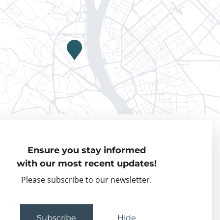
Privacy policy
Ensure you stay informed
Visiting Fellows
with our most recent updates!
Partner organisations
Please subscribe to our newsletter.
Events
Subscribe
Hide